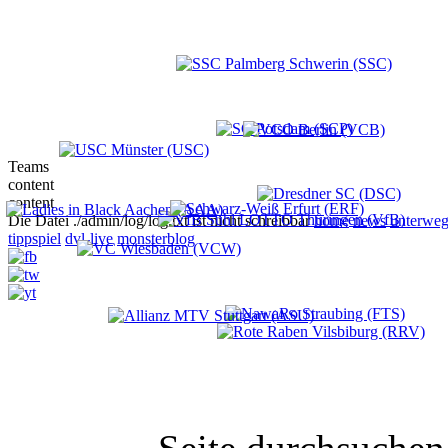
Teams
content
content
Die Datei ./admin/log/log.txt ist nicht schreibbar
home
news
unterweg
tippspiel
dvl-live
monsterblog