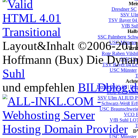
Mei
Dresdner SC
SSV U
TSV Bayer 04
VfB Su
Halb
SSC Palmberg Schw
Layout&Inhalt ©2006-2011 
USC Münster
Viert
Rote Raben Vilsbi
Hoffmann (Bux) Die Dynami
SSV U
TSV Bayer 04 Le
Suhl
USC Münster
T
Achte
und empfehlen
BILDblog.d
Berlin BVC 68
|
Dre
SCU Emlichhe
SSV Ulm ALIUD
Schwarz-Weiß Erf
USC Braunschwei
VCO B
VfB Suhl LO
T
DV
USC Münster