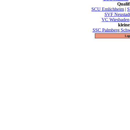
Quali
SCU Emlichheim
|
S
SVF Neustad
VC Wiesbaden
klein
SSC Palmberg Schw
Leg