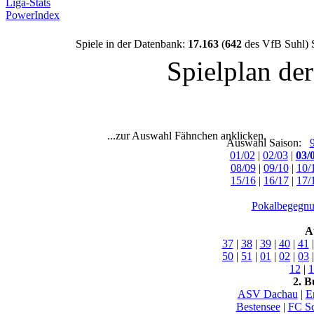
Liga-Stats
PowerIndex
Spiele in der Datenbank:
17.163
(
642
des VfB Suhl) 
Spielplan de
...zur Auswahl Fähnchen anklicken.
Auswahl Saison:
01/02
|
02/03
|
03/
08/09
|
09/10
|
10/
15/16
|
16/17
|
17/
Pokalbegegnu
A
37
|
38
|
39
|
40
|
41
50
|
51
|
01
|
02
|
03
12
|
1
2. B
ASV Dachau
|
E
Bestensee
|
FC Sc