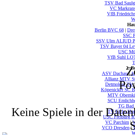
TSV Bad Saulg
VC Markrans
VfB Friedrich
Wu
Hau
Berlin BVC 68
|
Dre
SSC P
SSV Ulm ALIUD
TSV Bayer 04 Le
USC Mün
VfB Suhl LO
T
Z
2. 
ASV Dachau
|
Al
Allianz MTV St
Po
Detmolder TV
Köpenicker SC Be
MTV Obernki
SCU Emlichh
TG Bad 
Keine Spiele in der Date
TV Eiche Ho
USC Freiburg
S
VC Parchim
|
V
VCO Dresden
|
W