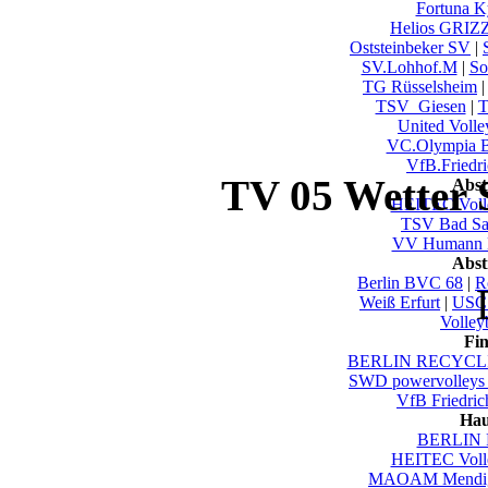
Fortuna Ky
Helios GRIZ
Oststeinbeker SV
|
SV.Lohhof.M
|
So
TG Rüsselsheim
TSV_Giesen
|
T
United Volle
VC.Olympia B
VfB.Friedri
TV 05 Wetter 
Abst
HEITEC Voll
TSV Bad Sa
VV Humann 
Abst
Berlin BVC 68
|
R
Weiß Erfurt
|
USC 
Volley
Fi
BERLIN RECYCLI
SWD powervolleys
VfB Friedric
Hau
BERLIN 
HEITEC Voll
MAOAM Mendi