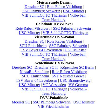
Meisterrunde Damen
Dresdner SC
|
Rote Raben Vilsbiburg
|
SSC Palmberg Schwerin
|
USC Münster
|
VfB Suhl LOTTO Thüringen
|
Volleyball-
Team Hamburg
Halbfinale DVV-Pokal
Rote Raben Vilsbiburg
|
SSC Palmberg Schwerin
|
USC Münster
|
VfB Suhl LOTTO Thüringen
Viertelfinale DVV-Pokal
Dresdner SC
|
Rote Raben Vilsbiburg
|
SCU Emlichheim
|
SSC Palmberg Schwerin
|
TSV Bayer 04 Leverkusen
|
USC Münster
|
VfB Suhl LOTTO Thüringen
|
Volleyball-
Team Hamburg
Achtelfinale DVV-Pokal
Dresdner SC
|
Dresdner SC II
|
Köpenicker SC Berlin
|
NawaRo Straubing
|
Rote Raben Vilsbiburg
|
SCU Emlichheim
|
SVF Neustadt Glewe
|
TSV Bayer 04 Leverkusen
|
USC Braunschweig
|
USC Münster
|
VC Wiesbaden
|
VV Grimma
|
VfB Suhl LOTTO Thüringen
|
Volleyball-
Team Hamburg
DVV-Pokalfinale
Moerser SC
|
SSC Palmberg Schwerin
|
USC Münster
|
VfB Friedrichshafen