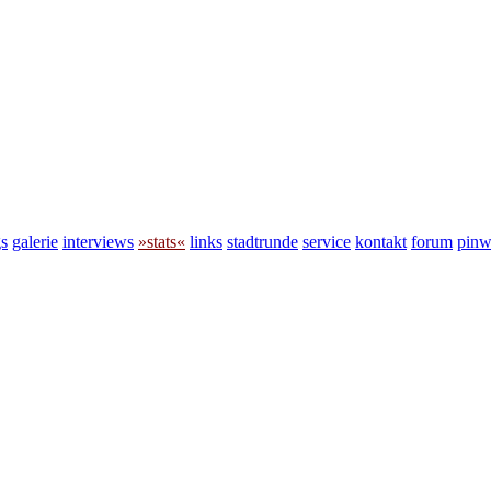
s
galerie
interviews
»stats«
links
stadtrunde
service
kontakt
forum
pin