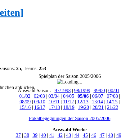
eiten
]
Saisons:
25
, Teams:
253
Spielplan der Saison 2005/2006
hnchen anklicken.
Auswahl Saison:
97/1998
|
98/1999
|
99/00
|
00/01
|
01/02
|
02/03
|
03/04
|
04/05
|
05/06
|
06/07
|
07/08
|
08/09
|
09/10
|
10/11
|
11/12
|
12/13
|
13/14
|
14/15
|
15/16
|
16/17
|
17/18
|
18/19
|
19/20
|
20/21
|
21/22
Pokalbegegnungen der Saison 2005/2006
Auswahl Woche
37
|
38
|
39
|
40
|
41
|
42
|
43
|
44
|
45
|
46
|
47
|
48
|
49
|