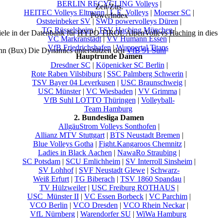
BERLIN RECYCLING Volleys
|
Zeit/Zus.
HEITEC Volleys Eltmann
|
L.E. Volleys
|
Moerser SC
|
PowerIndex
Oststeinbeker SV
|
SWD powervolleys Düren
|
TG Rüsselsheim
|
TSV Haching München
|
ele in der Datenbank für
HYPO TIROL AlpenVolleys Haching
in dies
VC Markranstädt
|
VV Humann Essen
|
VfB Friedrichshafen
|
Wuppertal Titans
nn (Bux) Die Dynamics unterstützen den
VfB 91 Suhl
Hauptrunde Damen
Dresdner SC
|
Köpenicker SC Berlin
|
Rote Raben Vilsbiburg
|
SSC Palmberg Schwerin
|
TSV Bayer 04 Leverkusen
|
USC Braunschweig
|
USC Münster
|
VC Wiesbaden
|
VV Grimma
|
VfB Suhl LOTTO Thüringen
|
Volleyball-
Team Hamburg
2. Bundesliga Damen
AllgäuStrom Volleys Sonthofen
|
Allianz MTV Stuttgart
|
BTS Neustadt Bremen
|
Blue Volleys Gotha
|
Fight.Kangaroos Chemnitz
|
Ladies in Black Aachen
|
NawaRo Straubing
|
SC Potsdam
|
SCU Emlichheim
|
SV Interroll Sinsheim
|
SV Lohhof
|
SVF Neustadt Glewe
|
Schwarz-
Weiß Erfurt
|
TG Biberach
|
TSV 1860 Spandau
|
TV Hülzweiler
|
USC Freiburg ROTHAUS
|
USC_Münster II
|
VC Essen Borbeck
|
VC Parchim
|
VCO Berlin
|
VCO Dresden
|
VCO Rhein Neckar
|
VfL Nürnberg
|
Warendorfer SU
|
WiWa Hamburg