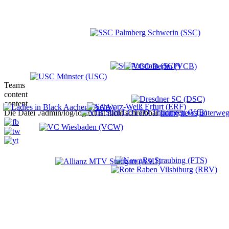
Teams
content
content
Die Datei ./admin/log/log.txt ist nicht schreibbar
home
news
unterweg