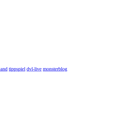
wand
tippspiel
dvl-live
monsterblog