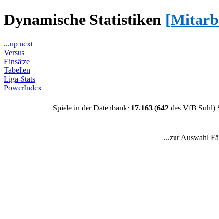
Dynamische Statistiken
[
Mitarb
...up next
Versus
Einsätze
Tabellen
Liga-Stats
PowerIndex
Spiele in der Datenbank:
17.163
(
642
des VfB Suhl) 
...zur Auswahl Fä