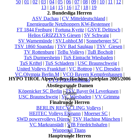
50
|
01
|
02
|
03
|
04
|
05
|
06
|
07
|
08
|
09
|
10
|
11
|
12
|
13
|
14
|
15
|
16
|
17
|
18
|
19
2. Bundesliga Herren
ASV Dachau
|
CV Mitteldeutschland
|
Energiequelle Netzhoppers KW-Bestensee
|
FT 1844 Freiburg
|
Fortuna Kyritz
|
GSVE Delitzsch
|
Helios GRIZZLYS Giesen
|
SV Schwaig
|
SV Warnemünde
|
SV.Lohhof.M
|
Sonneberger SC
|
TSV 1860 Spandau
|
TSV Bad Saulgau
|
TSV_Giesen
|
TV Rottenburg
|
TeBu Volleys
|
TuB Bocholt
|
TuS Durmersheim
|
TuS Eintracht Wiesbaden
|
TuS Kriftel
|
TuS Schladern
|
USC Braunschweig
|
United Volleys Frankfurt
|
VC Bottrop
|
VC Dresden
|
VC.Olympia Berlin.M
|
VCO Bayern Kempfenhausen
|
HYPO TIROL AlpenVolleys Haching Spielplan 2005/2006
VYS Friedrichshafen
Abstiegsrunde Damen
Art
Köpenicker SC Berlin
|
TSV Bayer 04 Leverkusen
|
Datum
USC Braunschweig
|
VC Wiesbaden
|
VV Grimma
Team
Finalrunde Herren
Erg.
BERLIN RECYCLING Volleys
|
1.
HEITEC Volleys Eltmann
|
Moerser SC
|
2.
SWD powervolleys Düren
|
TSV Haching München
|
3.
VC Markranstädt
|
VfB Friedrichshafen
|
4.
Wuppertal Titans
5.
Hauptrunde Herren
Σ