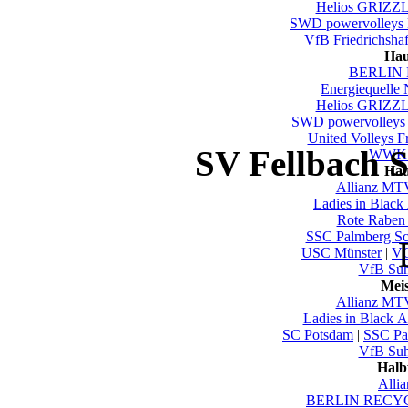
Helios GRIZZL
SWD powervolleys
VfB Friedrichsha
Hau
BERLIN 
Energiequelle
Helios GRIZZL
SWD powervolleys
United Volleys F
SV Fellbach S
WWK V
Hau
Allianz MTV
Ladies in Black
Rote Raben 
SSC Palmberg Sc
USC Münster
|
VC
VfB Su
Mei
Allianz MTV
Ladies in Black 
SC Potsdam
|
SSC Pa
VfB Su
Halb
Alli
BERLIN RECYC