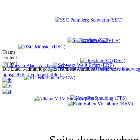
Teams
content
content
Die Datei ./admin/log/log.txt ist nicht schreibbar
home
news
unterweg
tippspiel
dvl-live
monsterblog