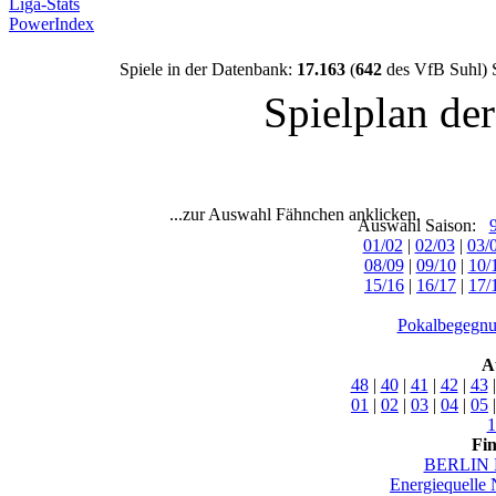
Liga-Stats
PowerIndex
Spiele in der Datenbank:
17.163
(
642
des VfB Suhl) 
Spielplan de
...zur Auswahl Fähnchen anklicken.
Auswahl Saison:
01/02
|
02/03
|
03/
08/09
|
09/10
|
10/
15/16
|
16/17
|
17/
Pokalbegegnu
A
48
|
40
|
41
|
42
|
43
01
|
02
|
03
|
04
|
05
1
Fi
BERLIN 
Energiequelle