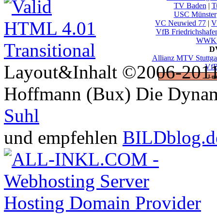
TV Baden
|
T
USC Münster
VC Neuwied 77
|
V
VfB Friedrichshafe
WWK V
DV
Allianz MTV Stuttga
Layout&Inhalt ©2006-2011 
VfB
Leg
Hoffmann (Bux) Die Dynami
Suhl
und empfehlen
BILDblog.d