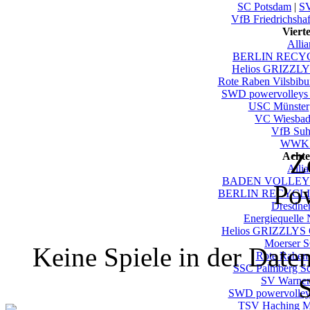
SC Potsdam
|
S
VfB Friedrichsha
Viert
Alli
BERLIN RECYC
Helios GRIZZLY
Rote Raben Vilsbibu
SWD powervolleys
USC Münster
VC Wiesbad
VfB Suh
WWK V
Z
Achte
Alli
BADEN VOLLEYS 
Po
BERLIN RECYCLIN
Dresdne
Energiequelle
Helios GRIZZLYS 
Moerser 
Keine Spiele in der Date
Rote Raben 
SSC Palmberg S
S
SV Warne
SWD powervolley
TSV Haching 