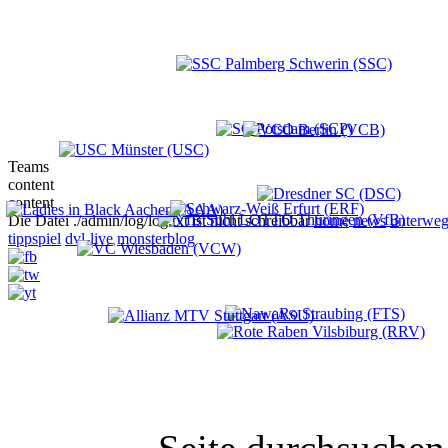
Teams
content
content
Die Datei ./admin/log/log.txt ist nicht schreibbar
home
news
unterweg
tippspiel
dvl-live
monsterblog