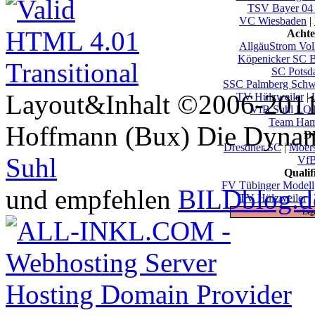
TSV Bayer 04
VC Wiesbaden
|
Achte
AllgäuStrom Vol
Köpenicker SC B
SC Pots
SSC Palmberg Schw
Layout&Inhalt ©2006-2011 
TV Hülzweiler
|
VfB Suhl LO
Team Ham
Hoffmann (Bux) Die Dynami
DV
Dresdner SC
|
Moer
Suhl
VfB
Quali
FV Tübinger Modell
und empfehlen
BILDblog.d
TV Hülzweiler
|
Leg