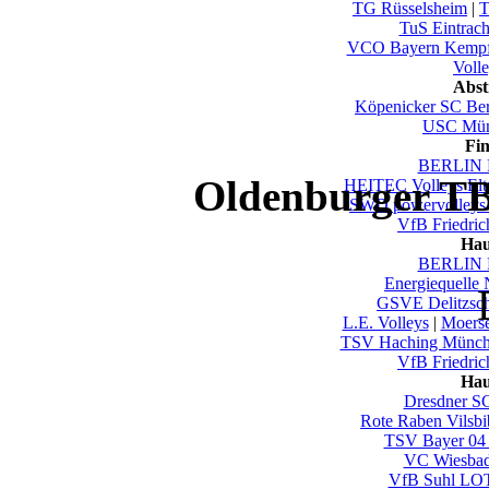
TG Rüsselsheim
|
T
TuS Eintrac
VCO Bayern Kempf
Voll
Abst
Köpenicker SC Ber
USC Mün
Fi
BERLIN 
Oldenburger TB
HEITEC Volleys El
SWD powervolleys
VfB Friedric
Hau
BERLIN 
Energiequelle
GSVE Delitzsc
L.E. Volleys
|
Moers
TSV Haching Münc
VfB Friedric
Hau
Dresdner S
Rote Raben Vilsbi
TSV Bayer 04
VC Wiesba
VfB Suhl LO