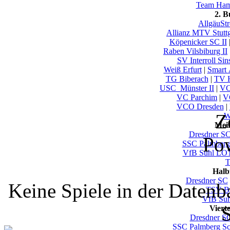
Team Ham
2. 
AllgäuSt
Allianz MTV Stuttg
Köpenicker SC II
Raben Vilsbiburg II
SV Interroll Si
Weiß Erfurt
|
Smart A
TG Biberach
|
TV H
USC_Münster II
|
VC
VC Parchim
|
V
VCO Dresden
|
Z
W
Mei
Dresdner S
Po
SSC Palmberg
VfB Suhl LO
T
Halb
Dresdner SC
Keine Spiele in der Datenb
TSV Ba
VfB Su
S
Viert
Dresdner S
SSC Palmberg Sc