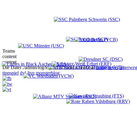
Teams
content
content
Die Datei ./admin/log/log.txt ist nicht schreibbar
home
news
unterweg
tippspiel
dvl-live
monsterblog