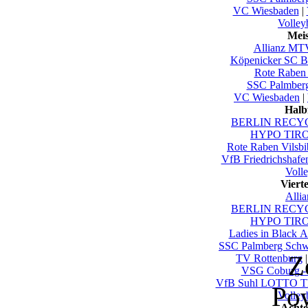
VC Wiesbaden
|
Volley
Mei
Allianz MTV
Köpenicker SC Be
Rote Raben 
SSC Palmber
VC Wiesbaden
|
Halb
BERLIN RECYC
HYPO TIROL
Rote Raben Vilsbi
VfB Friedrichshafe
Voll
Viert
Alli
BERLIN RECYC
HYPO TIROL
Ladies in Black 
SSC Palmberg Schw
Z
TV Rottenburg
VSG Coburg -
VfB Suhl LOTTO Th
Po
Volley
Achte