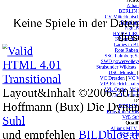
Allian
BERLIN 
CV Mitteldeutsc
Keine Spiele in der Date
Dresdne
Fight.
dies
HYPO TIROL
Köpenicker
Ladies in B
Rote Raben 
SSC Palmberg S
SWD powervolleys
Stralsunder Wildcats
USC Münster
VC Dresden
|
VC W
VfB Friedrichshafe
Layout&Inhalt ©2006-2011 
VfL Oythe
|
Voll
Team Hambur
DV
Hoffmann (Bux) Die Dynami
BERLIN 
Rote Raben Vils
Suhl
VfB Su
Quali
Allianz MTV St
und empfehlen
BILDblog.d
FC Schütt