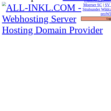
Fight.Kangaroos
Moerser SC
|
SV 
Stralsunder Wildc
proWI
Leg