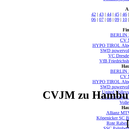
A
42
|
43
|
44
|
45
|
46
06
|
07
|
08
|
09
|
10
Fi
BERLIN 
CV M
HYPO TIROL Alpen
SWD powervoll
VC Dresde
VfB Friedrichsh
Hau
BERLIN 
CV M
HYPO TIROL Alpen
SWD powervoll
CVJM zu Hamburg
United Volley
VSG Coburg -
Voll
Hau
Allianz MTV
Köpenicker SC Be
Rote Raben 
SSC Palmber