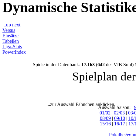
Dynamische Statisti
...up next
Versus
Einsätze
Tabellen
Liga-Stats
PowerIndex
Spiele in der Datenbank:
17.163
(
642
des VfB Suhl) 
Spielplan de
...zur Auswahl Fähnchen anklicken.
Auswahl Saison:
01/02
|
02/03
|
03/
08/09
|
09/10
|
10/
15/16
|
16/17
|
17/
Pokalbegegnu