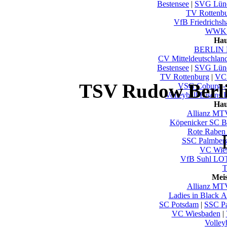
Bestensee
|
SVG Lün
TV Rottenb
VfB Friedrichsh
WWK V
Hau
BERLIN 
CV Mitteldeutschlan
Bestensee
|
SVG Lün
TV Rottenburg
|
VC 
TSV Rudow Berli
VSG Coburg -
Volleyball Bisons 
Hau
Allianz MTV
Köpenicker SC Be
Rote Raben 
SSC Palmber
VC Wie
VfB Suhl LO
T
Mei
Allianz MTV
Ladies in Black 
SC Potsdam
|
SSC Pa
VC Wiesbaden
|
Volley