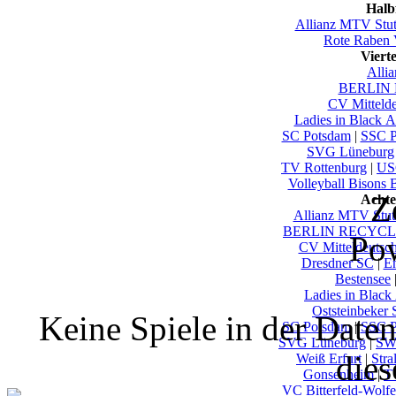
Halb
Allianz MTV Stut
Rote Raben 
Viert
Alli
BERLIN 
CV Mittelde
Ladies in Black 
SC Potsdam
|
SSC P
SVG Lüneburg
TV Rottenburg
|
US
Volleyball Bisons 
Z
Achte
Allianz MTV Stutt
BERLIN RECYCLI
Po
CV Mitteldeutsc
Dresdner SC
|
En
Bestensee
Ladies in Black
Oststeinbeker
Keine Spiele in der Date
SC Potsdam
|
SSC P
SVG Lüneburg
|
SW
dies
Weiß Erfurt
|
Stra
Gonsenheim
|
T
VC Bitterfeld-Wolf