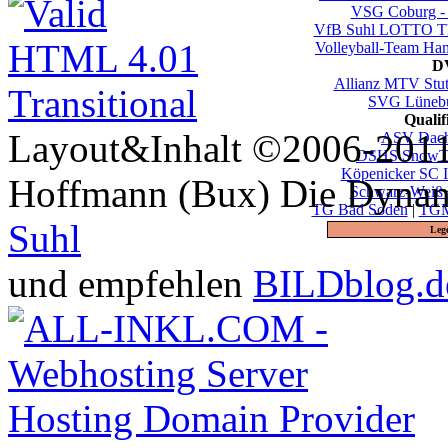
VSG Coburg -
VfB Suhl LOTTO Th
Volleyball-Team Ha
DV
Allianz MTV Stut
SVG Lüneb
Quali
Layout&Inhalt ©2006-2011 
ASV Dac
DSHS SnowTr
Köpenicker SC I
Hoffmann (Bux) Die Dynami
Schwarz-Weiß 
TG Bad Soden
|
TGM
Suhl
Leg
und empfehlen
BILDblog.d