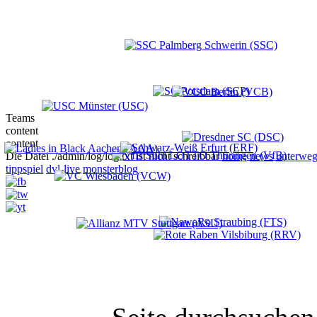
Teams
content
content
Die Datei ./admin/log/log.txt ist nicht schreibbar
home
news
unterweg
tippspiel
dvl-live
monsterblog