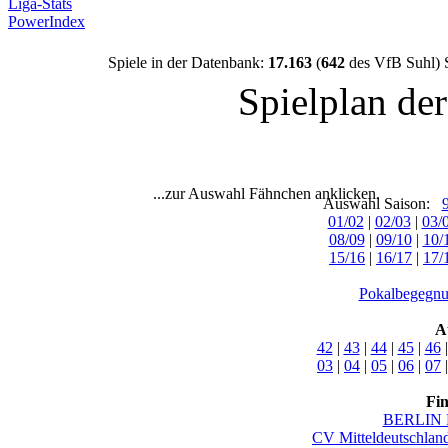
Liga-Stats
PowerIndex
Spiele in der Datenbank:
17.163
(
642
des VfB Suhl) 
Spielplan de
...zur Auswahl Fähnchen anklicken.
Auswahl Saison:
01/02
|
02/03
|
03/
08/09
|
09/10
|
10/
15/16
|
16/17
|
17/
Pokalbegegnu
A
42
|
43
|
44
|
45
|
46
03
|
04
|
05
|
06
|
07
Fi
BERLIN 
CV Mitteldeutschlan