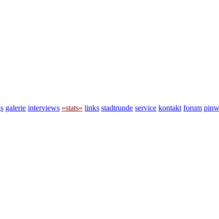
s
galerie
interviews
»stats«
links
stadtrunde
service
kontakt
forum
pin