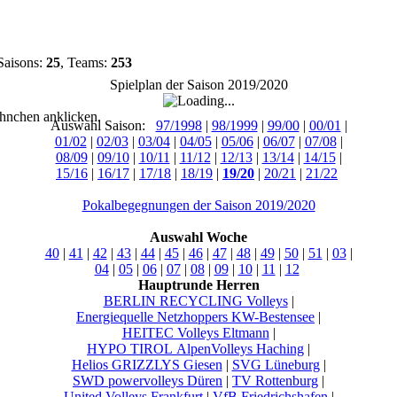
Saisons:
25
, Teams:
253
Spielplan der Saison 2019/2020
hnchen anklicken.
Auswahl Saison:
97/1998
|
98/1999
|
99/00
|
00/01
|
01/02
|
02/03
|
03/04
|
04/05
|
05/06
|
06/07
|
07/08
|
08/09
|
09/10
|
10/11
|
11/12
|
12/13
|
13/14
|
14/15
|
15/16
|
16/17
|
17/18
|
18/19
|
19/20
|
20/21
|
21/22
Pokalbegegnungen der Saison 2019/2020
Auswahl Woche
40
|
41
|
42
|
43
|
44
|
45
|
46
|
47
|
48
|
49
|
50
|
51
|
03
|
04
|
05
|
06
|
07
|
08
|
09
|
10
|
11
|
12
Hauptrunde Herren
BERLIN RECYCLING Volleys
|
Energiequelle Netzhoppers KW-Bestensee
|
HEITEC Volleys Eltmann
|
HYPO TIROL AlpenVolleys Haching
|
Helios GRIZZLYS Giesen
|
SVG Lüneburg
|
SWD powervolleys Düren
|
TV Rottenburg
|
United Volleys Frankfurt
|
VfB Friedrichshafen
|