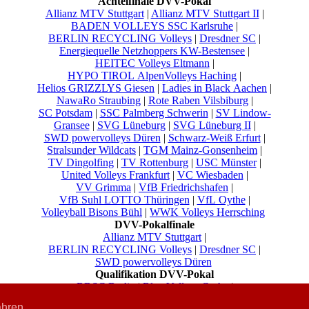
Achtelfinale DVV-Pokal
Allianz MTV Stuttgart
|
Allianz MTV Stuttgart II
|
BADEN VOLLEYS SSC Karlsruhe
|
BERLIN RECYCLING Volleys
|
Dresdner SC
|
Energiequelle Netzhoppers KW-Bestensee
|
HEITEC Volleys Eltmann
|
HYPO TIROL AlpenVolleys Haching
|
Helios GRIZZLYS Giesen
|
Ladies in Black Aachen
|
NawaRo Straubing
|
Rote Raben Vilsbiburg
|
SC Potsdam
|
SSC Palmberg Schwerin
|
SV Lindow-
Gransee
|
SVG Lüneburg
|
SVG Lüneburg II
|
SWD powervolleys Düren
|
Schwarz-Weiß Erfurt
|
Stralsunder Wildcats
|
TGM Mainz-Gonsenheim
|
TV Dingolfing
|
TV Rottenburg
|
USC Münster
|
United Volleys Frankfurt
|
VC Wiesbaden
|
VV Grimma
|
VfB Friedrichshafen
|
VfB Suhl LOTTO Thüringen
|
VfL Oythe
|
Volleyball Bisons Bühl
|
WWK Volleys Herrsching
DVV-Pokalfinale
Allianz MTV Stuttgart
|
BERLIN RECYCLING Volleys
|
Dresdner SC
|
SWD powervolleys Düren
Qualifikation DVV-Pokal
BBSC Berlin
|
Blue Volleys Gotha
|
Stralsunder Wildcats
|
TGM Mainz-Gonsenheim
|
ahren