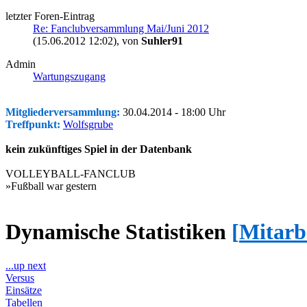
letzter Foren-Eintrag
Re: Fanclubversammlung Mai/Juni 2012
(15.06.2012 12:02)
, von
Suhler91
Admin
Wartungszugang
Mitgliederversammlung:
30.04.2014 - 18:00 Uhr
Treffpunkt:
Wolfsgrube
kein zukünftiges Spiel in der Datenbank
VOLLEYBALL-FANCLUB
»Fußball war gestern
Dynamische Statistiken
[
Mitarb
...up next
Versus
Einsätze
Tabellen