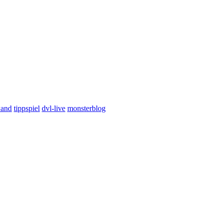
wand
tippspiel
dvl-live
monsterblog