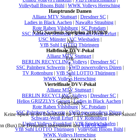
Volleyball Bisons Bühl
|
WWK Volleys Herrsching
Hauptrunde Damen
Allianz MTV Stuttgart
|
Dresdner SC
|
Ladies in Black Aachen
|
NawaRo Straubing
|
Rote Raben Vilsbiburg
|
SC Potsdam
|
VSG Saarlouis Spielplan 2019/2020
SSC Palmberg Schwerin
|
Schwarz-Weiß Erfurt
|
USC Münster
|
VC Wiesbaden
|
Art
VfB Suhl LOTTO Thüringen
Datum
Halbfinale DVV-Pokal
Team
Allianz MTV Stuttgart
|
Erg.
BERLIN RECYCLING Volleys
|
Dresdner SC
|
1.
SSC Palmberg Schwerin
|
SWD powervolleys Düren
|
2.
TV Rottenburg
|
VfB Suhl LOTTO Thüringen
|
3.
WWK Volleys Herrsching
4.
Viertelfinale DVV-Pokal
5.
Allianz MTV Stuttgart
|
Σ
BERLIN RECYCLING Volleys
|
Dresdner SC
|
Zeit/Zus.
Helios GRIZZLYS Giesen
|
Ladies in Black Aachen
|
PowerIndex
Rote Raben Vilsbiburg
|
SC Potsdam
|
SSC Palmberg Schwerin
|
SWD powervolleys Düren
|
Keine Spiele in der Datenbank für
VSG Saarlouis
in dieser Saison!
Schwarz-Weiß Erfurt
|
TV Rottenburg
|
United Volleys Frankfurt
|
VfB Friedrichshafen
|
nn (Bux) Die Dynamics unterstützen den
VfB 91 Suhl
VfB Suhl LOTTO Thüringen
|
Volleyball Bisons Bühl
|
WWK Volleys Herrsching