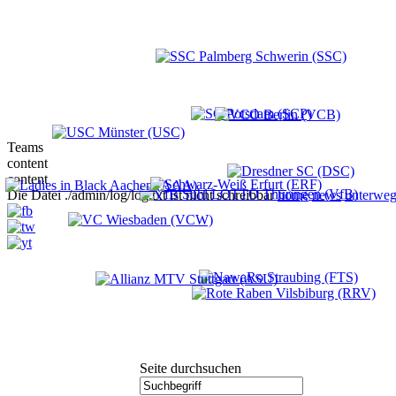
Teams
content
content
Die Datei ./admin/log/log.txt ist nicht schreibbar
home
news
unterweg
Seite durchsuchen