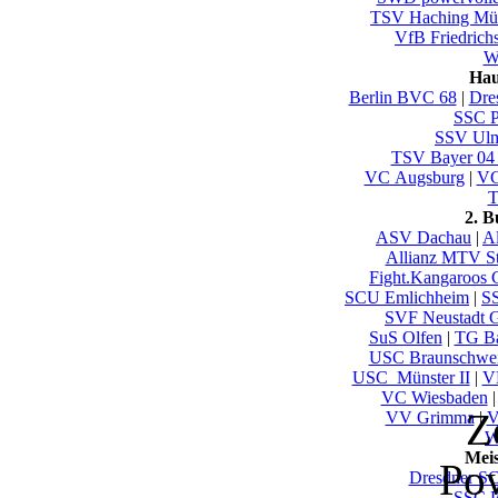
TSV Haching Mü
VfB Friedrich
Wu
Hau
Berlin BVC 68
|
Dre
SSC P
SSV U
TSV Bayer 04
VC Augsburg
|
VC
T
2. 
ASV Dachau
|
Al
Allianz MTV St
Fight.Kangaroos 
SCU Emlichheim
|
SS
SVF Neustadt 
SuS Olfen
|
TG B
USC Braunschwe
USC_Münster II
|
V
VC Wiesbaden
Z
VV Grimma
|
V
W
Mei
Po
Dresdner S
SSC P