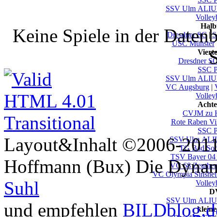
SSV Ulm ALI
Volley
Halb
Keine Spiele in der Daten
Dresdner SC
|
S
USC Münster
S
Viert
Dresdner S
SSC P
SSV Ulm ALI
VC Augsburg
|
Volley
Achte
CVJM zu 
Rote Raben Vi
SSC P
Layout&Inhalt ©2006-2011 
SSV Ulm AL
TG Bad So
TSV Bayer 04
Hoffmann (Bux) Die Dynami
VC 68 Zeuthen
VC Olympia Sinshe
Suhl
Volley
DV
SSV Ulm AL
und empfehlen
BILDblog.d
klein