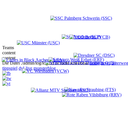
Teams
content
content
Die Datei ./admin/log/log.txt ist nicht schreibbar
home
news
unterweg
tippspiel
dvl-live
monsterblog