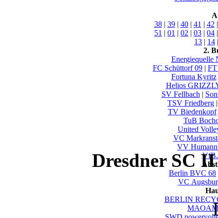
A
38
|
39
|
40
|
41
|
42
51
|
01
|
02
|
03
|
04
13
|
14
2. B
Energiequelle
FC Schüttorf 09
|
FT
Fortuna Kyritz
Helios GRIZZL
SV Fellbach
|
Son
TSV Friedberg
TV Biedenkopf
TuB Bocho
United Volle
VC Markranst
VV Humann 
Dresdner SC II
VfB.
Abst
Berlin BVC 68
VC Augsbur
Hau
BERLIN RECYC
MAOAM 
SWD powervolle