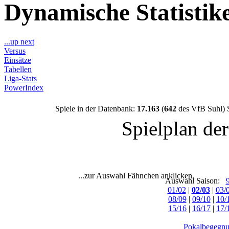
Dynamische Statisti
...up next
Versus
Einsätze
Tabellen
Liga-Stats
PowerIndex
Spiele in der Datenbank:
17.163
(
642
des VfB Suhl) 
Spielplan de
...zur Auswahl Fähnchen anklicken.
Auswahl Saison:
01/02
|
02/03
|
03/
08/09
|
09/10
|
10/
15/16
|
16/17
|
17/
Pokalbegegnu