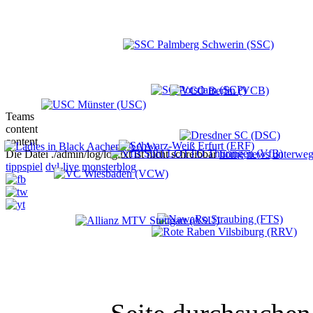
Teams
content
content
Die Datei ./admin/log/log.txt ist nicht schreibbar
home
news
unterweg
tippspiel
dvl-live
monsterblog