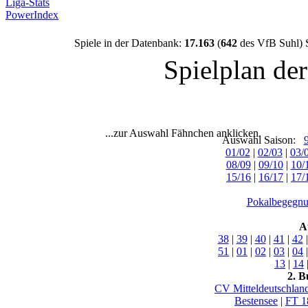
Liga-Stats
PowerIndex
Spiele in der Datenbank:
17.163
(
642
des VfB Suhl) 
Spielplan de
...zur Auswahl Fähnchen anklicken.
Auswahl Saison:
01/02
|
02/03
|
03/
08/09
|
09/10
|
10/
15/16
|
16/17
|
17/
Pokalbegegnu
A
38
|
39
|
40
|
41
|
42
51
|
01
|
02
|
03
|
04
13
|
14
2. B
CV Mitteldeutschlan
Bestensee
|
FT 1