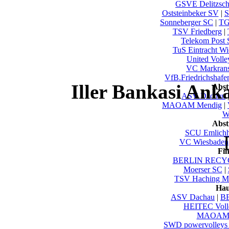
GSVE Delitzsc
Oststeinbeker SV
|
S
Sonneberger SC
|
TG
TSV Friedberg
|
Telekom Post 
TuS Eintracht W
United Volle
VC Markrans
VfB.Friedrichshafen
Iller Bankasi Ank
Abst
ASV Dachau
MAOAM Mendig
|
Wu
Abst
SCU Emlich
VC Wiesbaden
Fi
BERLIN RECYC
Moerser SC
|
TSV Haching M
Hau
ASV Dachau
|
B
HEITEC Voll
MAOAM 
SWD powervolleys