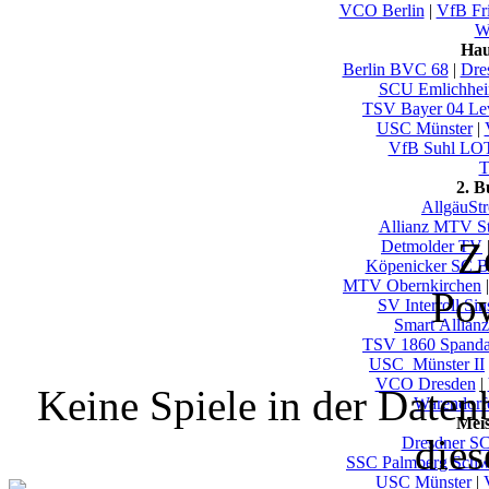
VCO Berlin
|
VfB Fri
Wu
Hau
Berlin BVC 68
|
Dre
SCU Emlichhe
TSV Bayer 04 Le
USC Münster
|
VfB Suhl LO
T
2. 
AllgäuSt
Allianz MTV St
Z
Detmolder TV
Köpenicker SC Be
MTV Obernkirchen
Po
SV Interroll Si
Smart Allianz
TSV 1860 Spand
USC_Münster II
VCO Dresden
|
Keine Spiele in der Date
Warendorf
Mei
dies
Dresdner S
SSC Palmberg Schw
USC Münster
|