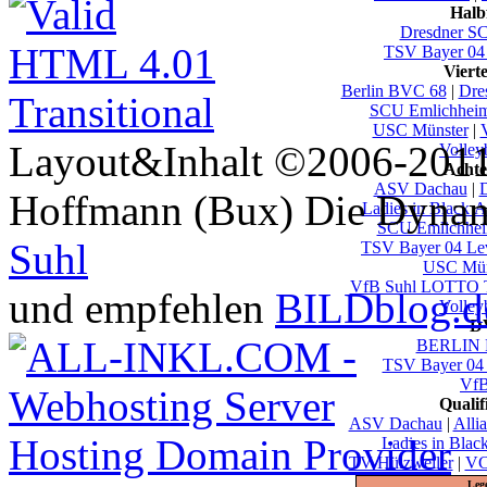
Halb
Dresdner S
TSV Bayer 04
Viert
Berlin BVC 68
|
Dre
SCU Emlichhei
USC Münster
|
Layout&Inhalt ©2006-2011 
Volley
Achte
ASV Dachau
|
D
Hoffmann (Bux) Die Dynami
Ladies in Black 
SCU Emlichhe
Suhl
TSV Bayer 04 Le
USC Mün
VfB Suhl LOTTO T
und empfehlen
BILDblog.d
Volley
DV
BERLIN 
TSV Bayer 04
VfB
Quali
ASV Dachau
|
Alli
Ladies in Blac
TV Hülzweiler
|
VC
Leg