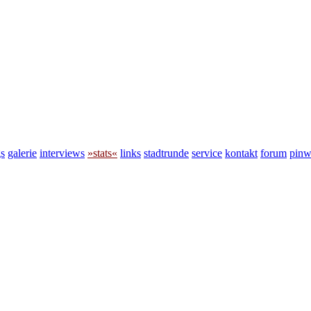
s
galerie
interviews
»stats«
links
stadtrunde
service
kontakt
forum
pin