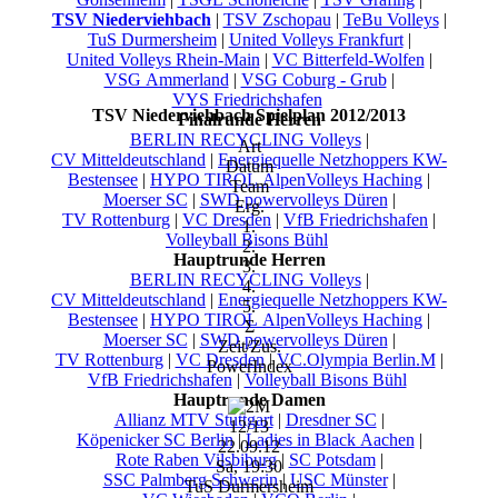
TSV Niederviehbach
|
TSV Zschopau
|
TeBu Volleys
|
TuS Durmersheim
|
United Volleys Frankfurt
|
United Volleys Rhein-Main
|
VC Bitterfeld-Wolfen
|
VSG Ammerland
|
VSG Coburg - Grub
|
VYS Friedrichshafen
TSV Niederviehbach Spielplan 2012/2013
Finalrunde Herren
BERLIN RECYCLING Volleys
|
Art
CV Mitteldeutschland
|
Energiequelle Netzhoppers KW-
Datum
Bestensee
|
HYPO TIROL AlpenVolleys Haching
|
Team
Moerser SC
|
SWD powervolleys Düren
|
Erg.
TV Rottenburg
|
VC Dresden
|
VfB Friedrichshafen
|
1.
Volleyball Bisons Bühl
2.
Hauptrunde Herren
3.
BERLIN RECYCLING Volleys
|
4.
CV Mitteldeutschland
|
Energiequelle Netzhoppers KW-
5.
Bestensee
|
HYPO TIROL AlpenVolleys Haching
|
Σ
Moerser SC
|
SWD powervolleys Düren
|
Zeit/Zus.
TV Rottenburg
|
VC Dresden
|
VC.Olympia Berlin.M
|
PowerIndex
VfB Friedrichshafen
|
Volleyball Bisons Bühl
Hauptrunde Damen
Allianz MTV Stuttgart
|
Dresdner SC
|
12/13
Köpenicker SC Berlin
|
Ladies in Black Aachen
|
22.09.12
Rote Raben Vilsbiburg
|
SC Potsdam
|
Sa, 19:30
SSC Palmberg Schwerin
|
USC Münster
|
TuS Durmersheim