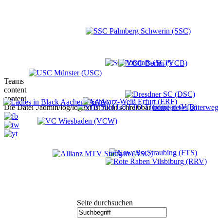
Teams
content
content
Die Datei ./admin/log/log.txt ist nicht schreibbar
home
news
unterweg
Seite durchsuchen