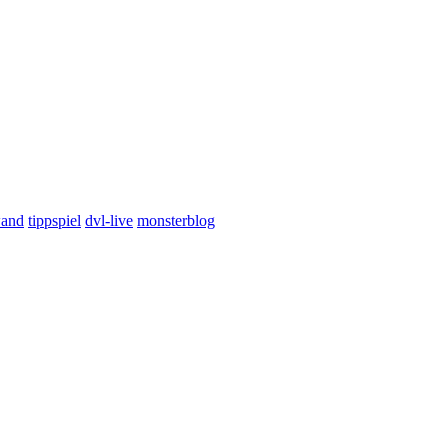
wand
tippspiel
dvl-live
monsterblog