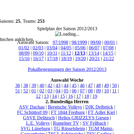
Saisons:
25
, Teams:
253
Spielplan der Saison 2012/2013
hnchen anklicken.
Auswahl Saison:
97/1998
|
98/1999
|
99/00
|
00/01
|
01/02
|
02/03
|
03/04
|
04/05
|
05/06
|
06/07
|
07/08
|
08/09
|
09/10
|
10/11
|
11/12
|
12/13
|
13/14
|
14/15
|
15/16
|
16/17
|
17/18
|
18/19
|
19/20
|
20/21
|
21/22
Pokalbegegnungen der Saison 2012/2013
Auswahl Woche
36
|
38
|
39
|
40
|
42
|
43
|
44
|
45
|
46
|
47
|
48
|
49
|
50
|
51
|
52
|
01
|
02
|
03
|
04
|
05
|
06
|
07
|
08
|
09
|
10
|
11
|
12
|
13
|
14
|
15
|
16
|
17
|
18
|
19
2. Bundesliga Herren
ASV Dachau
|
Bergische Volleys
|
DJK Delbrück
|
FC Schüttorf 09
|
FT 1844 Freiburg
|
FT Adler Kiel
|
GSVE Delitzsch
|
Helios GRIZZLYS Giesen
|
L.E. Volleys
|
Rumelner TV
|
SV Fellbach
|
SVG Lüneburg
|
TG Rüsselsheim
|
TGM Mainz-
Gonsenheim
|
TSGL Schöneiche
|
TSV Grafing
|