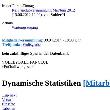
letzter Foren-Eintrag
Re: Fanclubversammlung Mai/Juni 2012
(15.06.2012 12:02)
, von
Suhler91
Admin
Wartungszugang
Mitgliederversammlung:
30.04.2014 - 18:00 Uhr
Treffpunkt:
Wolfsgrube
kein zukünftiges Spiel in der Datenbank
VOLLEYBALL-FANCLUB
»Fußball war gestern
Dynamische Statistiken
[
Mitarb
...up next
Versus
Einsätze
Tabellen