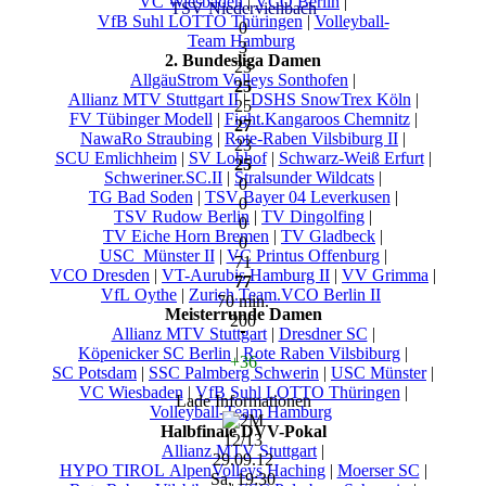
VC Wiesbaden
|
VCO Berlin
|
TSV Niederviehbach
VfB Suhl LOTTO Thüringen
|
Volleyball-
0
Team Hamburg
3
2. Bundesliga Damen
23
AllgäuStrom Volleys Sonthofen
|
25
Allianz MTV Stuttgart II
|
DSHS SnowTrex Köln
|
25
FV Tübinger Modell
|
Fight.Kangaroos Chemnitz
|
27
NawaRo Straubing
|
Rote-Raben Vilsbiburg II
|
23
SCU Emlichheim
|
SV Lohhof
|
Schwarz-Weiß Erfurt
|
25
Schweriner.SC.II
|
Stralsunder Wildcats
|
0
TG Bad Soden
|
TSV Bayer 04 Leverkusen
|
0
TSV Rudow Berlin
|
TV Dingolfing
|
0
TV Eiche Horn Bremen
|
TV Gladbeck
|
0
USC_Münster II
|
VC Printus Offenburg
|
71
VCO Dresden
|
VT-Aurubis Hamburg II
|
VV Grimma
|
77
VfL Oythe
|
Zurich.Team.VCO Berlin II
70 min.
Meisterrunde Damen
200
Allianz MTV Stuttgart
|
Dresdner SC
|
Köpenicker SC Berlin
|
Rote Raben Vilsbiburg
|
+36
SC Potsdam
|
SSC Palmberg Schwerin
|
USC Münster
|
VC Wiesbaden
|
VfB Suhl LOTTO Thüringen
|
Lade Informationen
Volleyball-Team Hamburg
Halbfinale DVV-Pokal
12/13
Allianz MTV Stuttgart
|
29.09.12
HYPO TIROL AlpenVolleys Haching
|
Moerser SC
|
Sa, 19:30