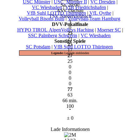
USC Münster
|
USC_Münster II
|
VC Dresden
|
Sa, 20:00
VC Wiesbaden
|
VfB Friedrichshafen
|
ASV Dachau
VfB Suhl LOTTO Thüringen
|
VfL Oythe
|
TSV Niederviehbach
Volleyball Bisons Bühl
|
Volleyball-Team Hamburg
3
DVV-Pokalfinale
0
HYPO TIROL AlpenVolleys Haching
|
Moerser SC
|
25
SSC Palmberg Schwerin
|
VC Wiesbaden
21
Sonstige Spiele
25
SC Potsdam
|
VfB Suhl LOTTO Thüringen
17
Legende:
Legende einblenden
27
25
0
0
0
0
77
63
66 min.
100
± 0
Lade Informationen