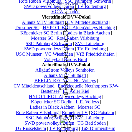
Rote Raben Vilsbiburg
|
SSC Palmberg Schwerin
|
TSV Niederviehbach
SWD powervolleys Düren
|
TV Rottenburg
|
TSV Grafing
VC Wiesbaden
3
Viertelfinale DVV-Pokal
1
Allianz MTV Stuttgart
|
CV Mitteldeutschland
|
25
Dresdner SC
|
HYPO TIROL AlpenVolleys Haching
|
20
Köpenicker SC Berlin
|
Ladies in Black Aachen
|
14
Moerser SC
|
Rote Raben Vilsbiburg
|
25
SSC Palmberg Schwerin
|
SVG Lüneburg
|
25
SWD powervolleys Düren
|
TV Rottenburg
|
21
USC Münster
|
VC Wiesbaden
|
VfB Friedrichshafen
|
25
Volleyball Bisons Bühl
19
Achtelfinale DVV-Pokal
0
AllgäuStrom Volleys Sonthofen
|
0
Allianz MTV Stuttgart
|
89
BERLIN RECYCLING Volleys
|
85
CV Mitteldeutschland
|
Energiequelle Netzhoppers KW-
95 min.
Bestensee
|
FT Adler Kiel
|
300
HYPO TIROL AlpenVolleys Haching
|
Köpenicker SC Berlin
|
L.E. Volleys
|
+8
Ladies in Black Aachen
|
Moerser SC
|
Rote Raben Vilsbiburg
|
Rumelner TV
|
SC Potsdam
|
Lade Informationen
SSC Palmberg Schwerin
|
SVG Lüneburg
|
SWD powervolleys Düren
|
TG Bad Soden
|
12/13
TG Rüsselsheim
|
TV Rottenburg
|
TuS Durmersheim
|
06.10.12