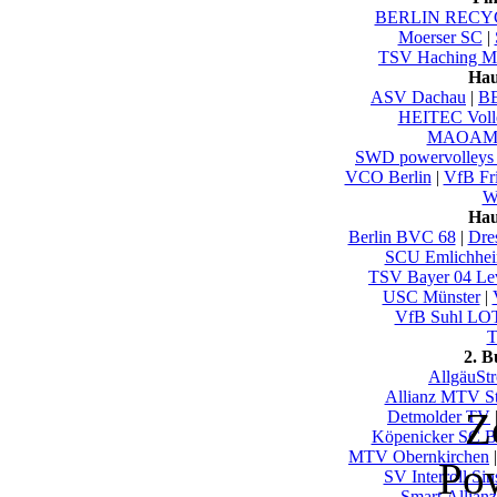
BERLIN RECYC
Moerser SC
|
TSV Haching M
Hau
ASV Dachau
|
B
HEITEC Voll
MAOAM 
SWD powervolleys
VCO Berlin
|
VfB Fri
Wu
Hau
Berlin BVC 68
|
Dre
SCU Emlichhe
TSV Bayer 04 Le
USC Münster
|
VfB Suhl LO
T
2. 
AllgäuSt
Allianz MTV St
Z
Detmolder TV
Köpenicker SC Be
MTV Obernkirchen
Po
SV Interroll Si
Smart Allianz