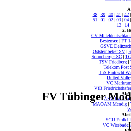
A
38
|
39
|
40
|
41
|
42
51
|
01
|
02
|
03
|
04
13
|
14
2. B
CV Mitteldeutschlan
Bestensee
|
FT 1
GSVE Delitzsc
Oststeinbeker SV
|
S
Sonneberger SC
|
TG
TSV Friedberg
|
Telekom Post 
TuS Eintracht W
United Volle
VC Markrans
VfB.Friedrichshafen
FV Tübinger Mode
Abst
ASV Dachau
MAOAM Mendig
|
Wu
Abst
SCU Emlich
VC Wiesbaden
Fi