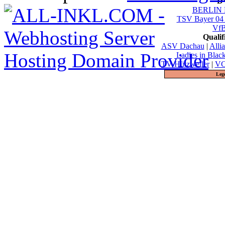
DV
BERLIN 
TSV Bayer 04
VfB
Quali
ASV Dachau
|
Alli
Ladies in Blac
TV Hülzweiler
|
VC
Leg