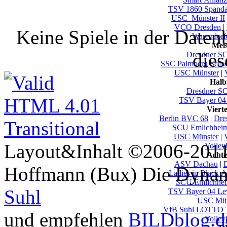
TSV 1860 Spand
USC_Münster II
VCO Dresden
|
Keine Spiele in der Daten
Warendorf
Mei
dies
Dresdner S
SSC Palmberg Schw
USC Münster
|
Halb
Dresdner S
TSV Bayer 04
Viert
Berlin BVC 68
|
Dre
SCU Emlichhei
USC Münster
|
Layout&Inhalt ©2006-2011 
Volley
Achte
ASV Dachau
|
D
Hoffmann (Bux) Die Dynami
Ladies in Black 
SCU Emlichhe
Suhl
TSV Bayer 04 Le
USC Mün
VfB Suhl LOTTO T
und empfehlen
BILDblog.d
Volley