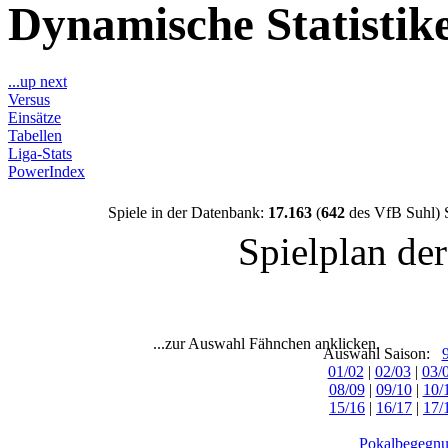
Dynamische Statisti
...up next
Versus
Einsätze
Tabellen
Liga-Stats
PowerIndex
Spiele in der Datenbank:
17.163
(
642
des VfB Suhl) 
Spielplan de
...zur Auswahl Fähnchen anklicken.
Auswahl Saison:
01/02
|
02/03
|
03/
08/09
|
09/10
|
10/
15/16
|
16/17
|
17/
Pokalbegegnu