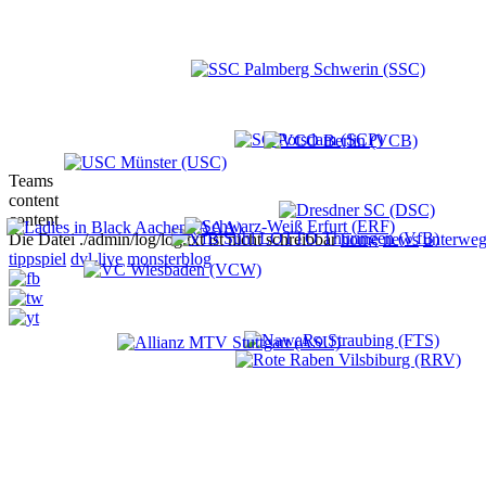
Teams
content
content
Die Datei ./admin/log/log.txt ist nicht schreibbar
home
news
unterweg
tippspiel
dvl-live
monsterblog