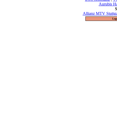
Aurubis H
S
Allianz MTV Stuttga
Leg