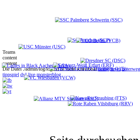
Teams
content
content
Die Datei ./admin/log/log.txt ist nicht schreibbar
home
news
unterweg
tippspiel
dvl-live
monsterblog