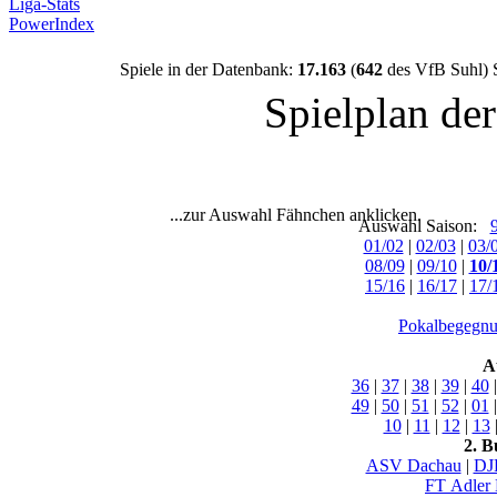
Liga-Stats
PowerIndex
Spiele in der Datenbank:
17.163
(
642
des VfB Suhl) 
Spielplan de
...zur Auswahl Fähnchen anklicken.
Auswahl Saison:
01/02
|
02/03
|
03/
08/09
|
09/10
|
10/
15/16
|
16/17
|
17/
Pokalbegegnu
A
36
|
37
|
38
|
39
|
40
49
|
50
|
51
|
52
|
01
10
|
11
|
12
|
13
2. B
ASV Dachau
|
DJ
FT Adler 