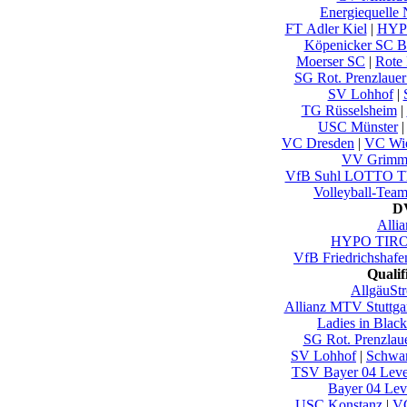
Energiequelle
FT Adler Kiel
|
HYPO
Köpenicker SC Be
Moerser SC
|
Rote 
SG Rot. Prenzlauer
SV Lohhof
|
TG Rüsselsheim
|
USC Münster
VC Dresden
|
VC Wi
VV Grimm
VfB Suhl LOTTO Th
Volleyball-Tea
DV
Alli
HYPO TIROL
VfB Friedrichshafe
Quali
AllgäuSt
Allianz MTV Stuttgar
Ladies in Blac
SG Rot. Prenzlau
SV Lohhof
|
Schwar
TSV Bayer 04 Leve
Bayer 04 Le
USC Konstanz
|
VC