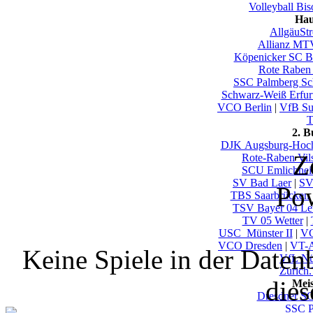
Volleyball Bi
Hau
AllgäuSt
Allianz MTV
Köpenicker SC Be
Rote Raben 
SSC Palmberg Sc
Schwarz-Weiß Erfur
VCO Berlin
|
VfB Su
T
2. 
DJK Augsburg-Hoch
Z
Rote-Raben Vils
SCU Emlichhe
SV Bad Laer
|
SV
Po
TBS Saarbrücken
TSV Bayer 04 Le
TV 05 Wetter
|
USC_Münster II
|
VC
VCO Dresden
|
VT-A
Keine Spiele in der Daten
VfL Nü
Zurich
dies
Mei
Dresdner S
SSC P