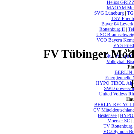
Helios GRIZ
MAOAM Men
SVG Lüneburg
|
TG 
TSV Friedb
Bayer 04 Lever
Rottenburg II
|
Te
USC Braunschwei
VCO Bayern Kemp
VYS Fried
FV Tübinger Mode
Abst
Blue Volleys G
Volleyball Bi
Fi
BERLIN 
Energiequelle
HYPO TIROL Alpen
SWD powervoll
United Volleys R
Hau
BERLIN RECYCLIN
CV Mitteldeutschlan
Bestensee
|
HYPO 
Moerser SC
|
TV Rottenburg
VC.Olympia Be