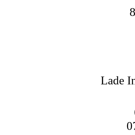
8
Lade I
0