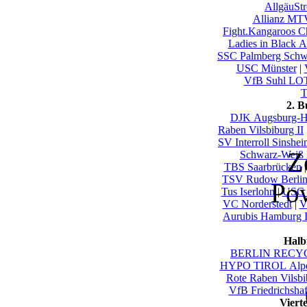
AllgäuSt
Allianz MTV
Fight.Kangaroos C
Ladies in Black 
SSC Palmberg Schw
USC Münster
|
VfB Suhl LO
T
2. 
DJK Augsburg-H
Raben Vilsbiburg II
SV Interroll Sinshe
Z
Schwarz-Weiß 
TBS Saarbrücken
TSV Rudow Berli
Po
Tus Iserlohn
|
USC_
VC Norderstedt
|
V
Aurubis Hamburg I
Halb
BERLIN RECYC
HYPO TIROL Alpen
Rote Raben Vilsbi
VfB Friedrichsha
Viert