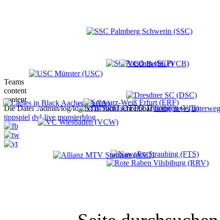
Teams
content
content
Die Datei ./admin/log/log.txt ist nicht schreibbar
home
news
unterweg
tippspiel
dvl-live
monsterblog