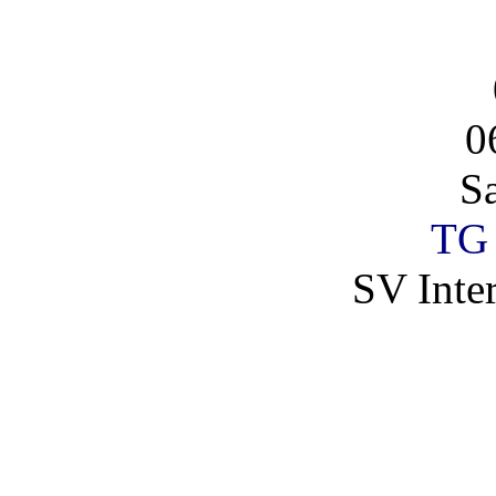
0
S
TG 
SV Inte