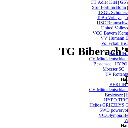
FT Adler Kiel
|
GSV
SSF Fortuna Bonn
TSGL Schöneic
TeBu Volleys
|
T
USC Braunschw
United Volley
VCO Bayern Kemp
VV Humann E
Volleyball Bis
TG Biberach S
Fi
BERLIN 
CV Mitteldeutschlan
Bestensee
|
HYPO 
Moerser SC
|
TV Rottenb
Hau
BERLIN 
CV Mitteldeutschlan
Bestensee
|
HYPO TIROL
Helios GRIZZLYS G
SWD powervoll
VC.Olympia Be
Wu
Hau