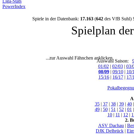
Liga-Stats
PowerIndex
Spiele in der Datenbank:
17.163
(
642
des VfB Suhl) 
Spielplan de
...zur Auswahl Fähnchen anklicken.
Auswahl Saison:
01/02
|
02/03
|
03/
08/09
|
09/10
|
10/
15/16
|
16/17
|
17/
Pokalbegegnu
A
35
|
37
|
38
|
39
|
40
49
|
50
|
51
|
52
|
01
10
|
11
|
12
|
1
2. B
ASV Dachau
|
Ber
DJK Delbrück
|
Eim