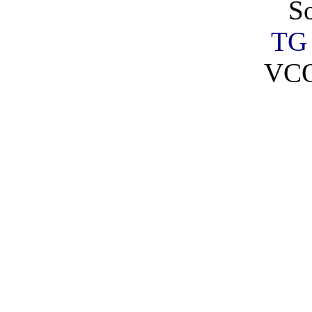
So
TG 
VCO