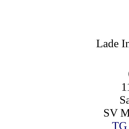
Lade I
1
S
SV Ma
TG 