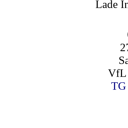
Lade I
2
S
VfL
TG 