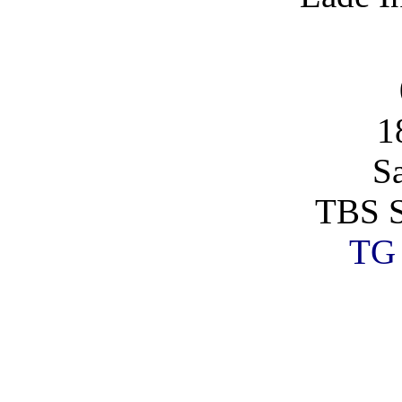
1
S
TBS S
TG 