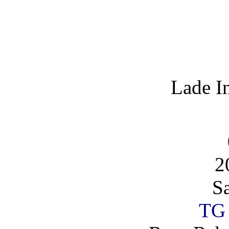
Lade I
2
S
TG 