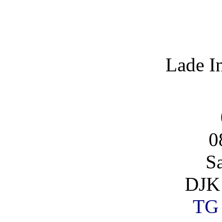
Lade I
0
S
DJK
TG 