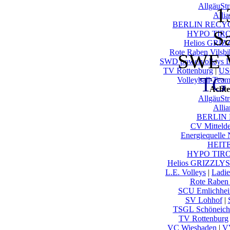
AllgäuSt
1
Alli
BERLIN RECYC
S
HYPO TIROL
Helios GRIZ
Rote Raben Vilsbi
SWE V
SWD powervolleys 
TV Rottenburg
|
US
TG 
Volleyball-Tea
Achte
AllgäuSt
Alli
BERLIN 
CV Mittelde
Energiequelle
HEITE
HYPO TIROL
Helios GRIZZLYS
L.E. Volleys
|
Ladie
Rote Raben 
SCU Emlichhe
SV Lohhof
|
TSGL Schöneich
TV Rottenburg
VC Wiesbaden
|
V