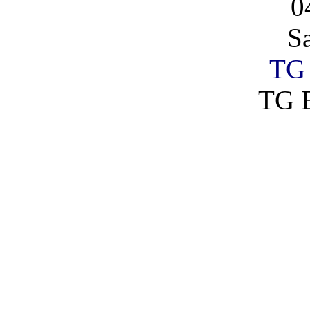
0
S
TG 
TG 