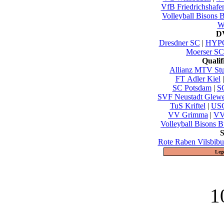
VfB Friedrichshafe
Volleyball Bisons 
Wu
DV
Dresdner SC
|
HYPO
Moerser SC
Quali
Allianz MTV Stut
FT Adler Kiel
SC Potsdam
|
S
SVF Neustadt Glew
TuS Kriftel
|
USC
VV Grimma
|
VV
Volleyball Bisons B
S
Rote Raben Vilsbibu
Leg
1