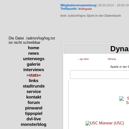
Mitgliederversammlung:
30.04.2014 - 18:00 Uh
Treffpunkt:
Wolfsgrube
kein zukünftiges Spiel in der Datenbank
Die Datei ./admin/log/log.txt
ist nicht schreibbar
Dyna
home
news
unterwegs
...up next
Versus
galerie
Spiele in der
interviews
»stats«
links
stadtrunde
service
kontakt
forum
pinwand
tippspiel
dvl-live
monsterblog