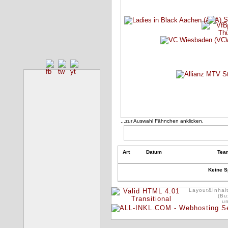
...zur Auswahl Fähnchen anklicken.
Art
Datum
Tea
Keine S
Layout&Inhalt
(Bu
u