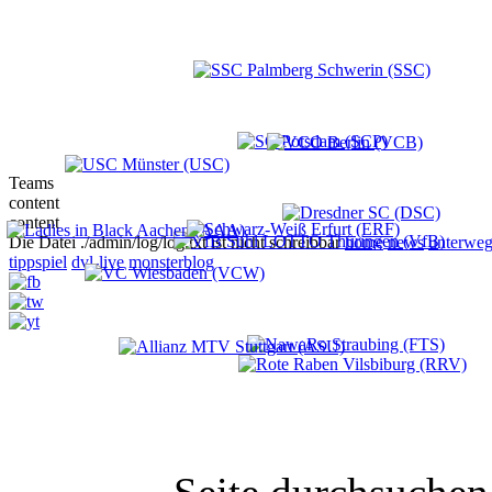
Teams
content
content
Die Datei ./admin/log/log.txt ist nicht schreibbar
home
news
unterweg
tippspiel
dvl-live
monsterblog