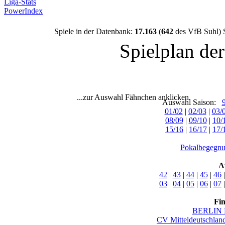
Liga-Stats
PowerIndex
Spiele in der Datenbank:
17.163
(
642
des VfB Suhl) 
Spielplan de
...zur Auswahl Fähnchen anklicken.
Auswahl Saison:
01/02
|
02/03
|
03/
08/09
|
09/10
|
10/
15/16
|
16/17
|
17/
Pokalbegegnu
A
42
|
43
|
44
|
45
|
46
03
|
04
|
05
|
06
|
07
Fi
BERLIN 
CV Mitteldeutschlan