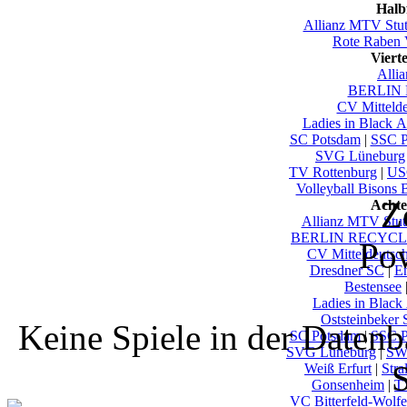
Halb
Allianz MTV Stut
Rote Raben 
Viert
Alli
BERLIN 
CV Mittelde
Ladies in Black 
SC Potsdam
|
SSC P
SVG Lüneburg
TV Rottenburg
|
US
Volleyball Bisons 
Z
Achte
Allianz MTV Stutt
BERLIN RECYCLI
Po
CV Mitteldeutsc
Dresdner SC
|
En
Bestensee
Ladies in Black
Oststeinbeker
Keine Spiele in der Daten
SC Potsdam
|
SSC P
SVG Lüneburg
|
SW
S
Weiß Erfurt
|
Stra
Gonsenheim
|
T
VC Bitterfeld-Wolf