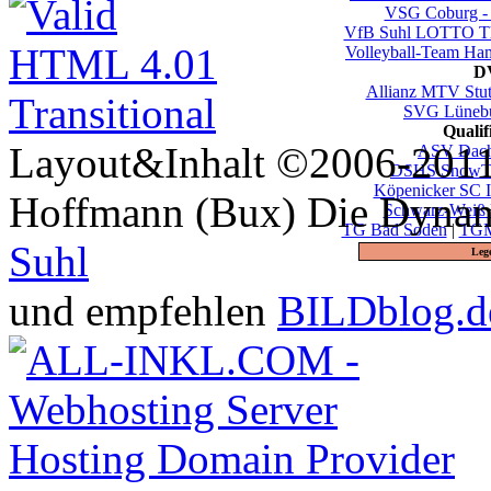
VSG Coburg -
VfB Suhl LOTTO Th
Volleyball-Team Ha
DV
Allianz MTV Stut
SVG Lüneb
Quali
Layout&Inhalt ©2006-2011 
ASV Dac
DSHS SnowTr
Köpenicker SC I
Hoffmann (Bux) Die Dynami
Schwarz-Weiß 
TG Bad Soden
|
TGM
Suhl
Leg
und empfehlen
BILDblog.d