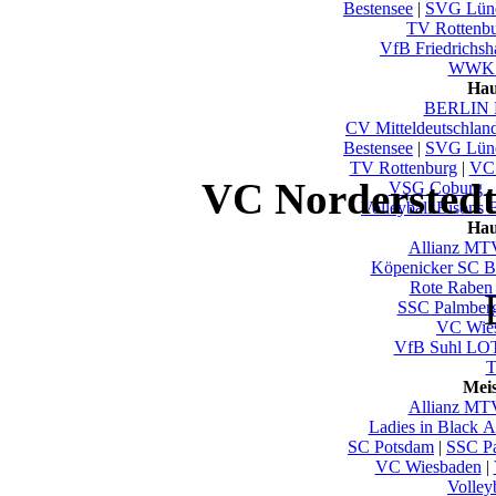
Bestensee
|
SVG Lün
TV Rottenb
VfB Friedrichsh
WWK V
Hau
BERLIN 
CV Mitteldeutschlan
Bestensee
|
SVG Lün
TV Rottenburg
|
VC 
VC Norderstedt
VSG Coburg -
Volleyball Bisons 
Hau
Allianz MTV
Köpenicker SC Be
Rote Raben 
SSC Palmber
VC Wie
VfB Suhl LO
T
Mei
Allianz MTV
Ladies in Black 
SC Potsdam
|
SSC Pa
VC Wiesbaden
|
Volley