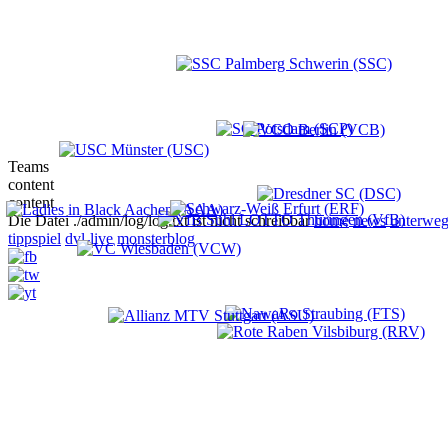
Teams
content
content
Die Datei ./admin/log/log.txt ist nicht schreibbar
home
news
unterweg
tippspiel
dvl-live
monsterblog