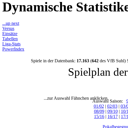
Dynamische Statisti
...up next
Versus
Einsätze
Tabellen
Liga-Stats
PowerIndex
Spiele in der Datenbank:
17.163
(
642
des VfB Suhl) 
Spielplan de
...zur Auswahl Fähnchen anklicken.
Auswahl Saison:
01/02
|
02/03
|
03/
08/09
|
09/10
|
10/
15/16
|
16/17
|
17/
Pokalbegegnu