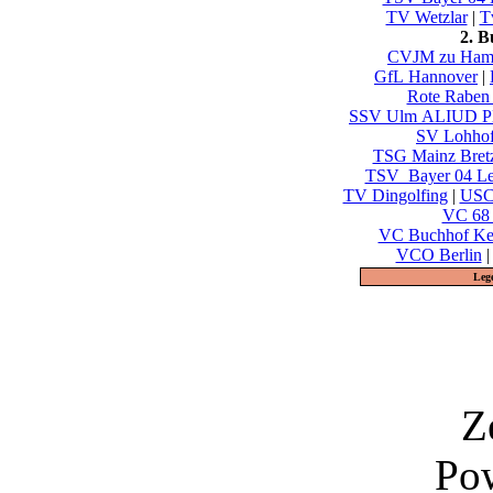
TV Wetzlar
|
T
2. 
CVJM zu Ham
GfL Hannover
|
Rote Raben 
SSV Ulm ALIUD
SV Lohho
TSG Mainz Bret
TSV_Bayer 04 Lev
TV Dingolfing
|
USC
VC 68 
VC Buchhof Ke
VCO Berlin
Leg
Z
Po