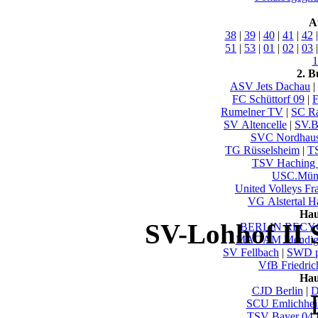
A
38
|
39
|
40
|
41
|
42
51
|
53
|
01
|
02
|
03
1
2. B
ASV Jets Dachau
|
FC Schüttorf 09
|
F
Rumelner TV
|
SC R
SV Altencelle
|
SV.B
SVC Nordhau
TG Rüsselsheim
|
T
TSV Haching
USC.Müns
United Volleys Fr
VG Alstertal H
Hau
SV-Lohhof II 
BERLIN RECYC
MAOAM Mendi
SV Fellbach
|
SWD p
VfB Friedric
Hau
CJD Berlin
|
D
SCU Emlichhe
TSV Bayer 04 