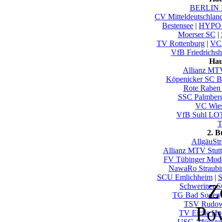
BERLIN 
CV Mitteldeutschlan
Bestensee
|
HYPO 
Moerser SC
|
TV Rottenburg
|
VC 
VfB Friedrichsh
Hau
Allianz MTV
Köpenicker SC Be
Rote Raben 
SSC Palmber
VC Wie
VfB Suhl LO
T
2. 
AllgäuSt
Allianz MTV Stuttg
FV Tübinger Mode
NawaRo Straubi
SCU Emlichheim
|
S
Z
Schweriner.S
TG Bad Soden
TSV Rudow
Po
TV Eiche Ho
USC_Münster