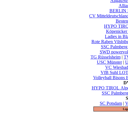
AllgäuSt
Alli
BERLIN 
CV Mitteldeutschlan
Besten
HYPO TIROL
Köpenicker
Ladies in B
Rote Raben Vilsbib
SSC Palmberg
SWD powervol
TG Rüsselsheim
|
TV
USC Münster
|
U
VC Wiesbad
VfB Suhl LOT
Volleyball Bisons 
DV
HYPO TIROL Alpen
SSC Palmberg
S
SC Potsdam
|
V
Leg