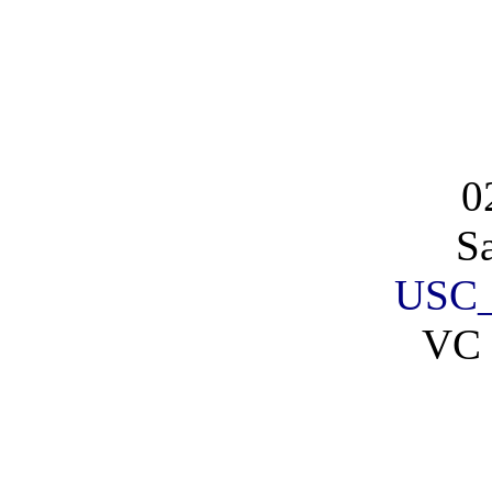
0
S
USC_
VC 