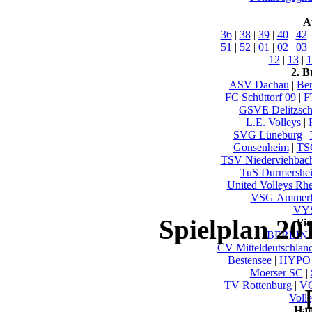
A
36
|
38
|
39
|
40
|
42
51
|
52
|
01
|
02
|
03
12
|
13
|
1
2. B
ASV Dachau
|
Ber
FC Schüttorf 09
|
F
GSVE Delitzsc
L.E. Volleys
|
SVG Lüneburg
|
Gonsenheim
|
TS
TSV Niederviehbac
TuS Durmershe
United Volleys Rh
VSG Ammerl
VYS
Spielplan 20
Fi
BERLIN 
CV Mitteldeutschlan
Bestensee
|
HYPO 
Moerser SC
|
TV Rottenburg
|
VC
Voll
Hau