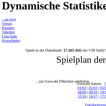
Dynamische Statisti
...up next
Versus
Einsätze
Tabellen
Liga-Stats
PowerIndex
Spiele in der Datenbank:
17.163
(
642
des VfB Suhl) 
Spielplan de
...zur Auswahl Fähnchen anklicken.
Auswahl Saison:
01/02
|
02/03
|
03/
08/09
|
09/10
|
10/
15/16
|
16/17
|
17/
Pokalbegegnu