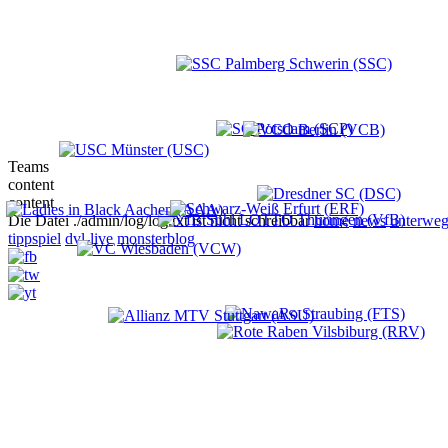
Teams
content
content
Die Datei ./admin/log/log.txt ist nicht schreibbar
home
news
unterweg
tippspiel
dvl-live
monsterblog