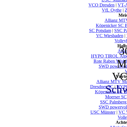
VCO Dresden
|
VT-A
VfL Oythe
|
Z
Mei
Allianz MTV
Köpenicker SC B
SC Potsdam
|
SSC Pa
VC Wiesbaden
|
Volley
Halb
3
Alli
HYPO TIROL Alpen
Mi
Rote Raben Vilsbi
SWD powervoll
V
VC
Viert
Allianz MTV Stu
Schw
Dresdner SC
|
HYPO
Köpenicker SC Be
Moerser SC
SSC Palmberg
SWD powervoll
USC Münster
|
VC 
Voll
Achte