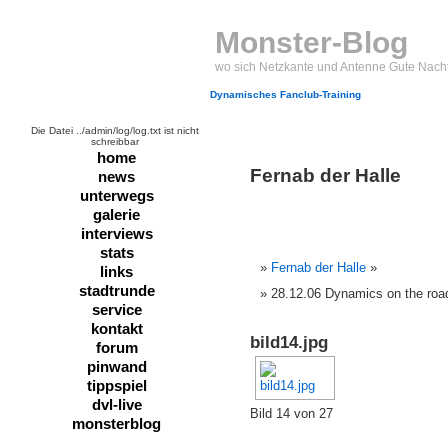
Monster-Blog
wo sich Netzkante und Antenne Gute Nach
Dynamisches Fanclub-Training
Die Datei ../admin/log/log.txt ist nicht
schreibbar
home
Fernab der Halle
news
unterwegs
galerie
interviews
stats
Fernab der Halle
»
links
stadtrunde
28.12.06 Dynamics on the road
service
kontakt
bild14.jpg
forum
pinwand
tippspiel
dvl-live
Bild 14 von 27
monsterblog