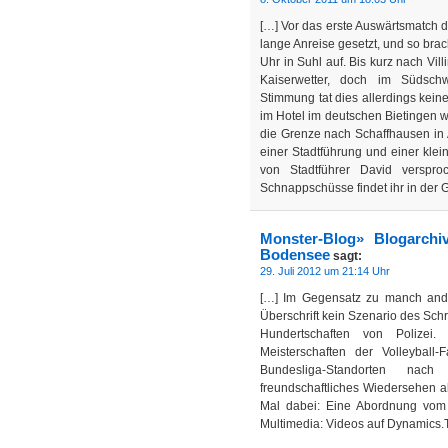
[…] Vor das erste Auswärtsmatch d
lange Anreise gesetzt, und so b
Uhr in Suhl auf. Bis kurz nach Vi
Kaiserwetter, doch im Südsc
Stimmung tat dies allerdings kei
im Hotel im deutschen Bietingen w
die Grenze nach Schaffhausen in
einer Stadtführung und einer klei
von Stadtführer David verspro
Schnappschüsse findet ihr in der 
Monster-Blog» Blogarchi
Bodensee
sagt:
29. Juli 2012 um 21:14 Uhr
[…] Im Gegensatz zu manch ander
Überschrift kein Szenario des Sc
Hundertschaften von Polizei
Meisterschaften der Volleybal
Bundesliga-Standorten nach
freundschaftliches Wiedersehen ab
Mal dabei: Eine Abordnung vom
Multimedia: Videos auf Dynamics.