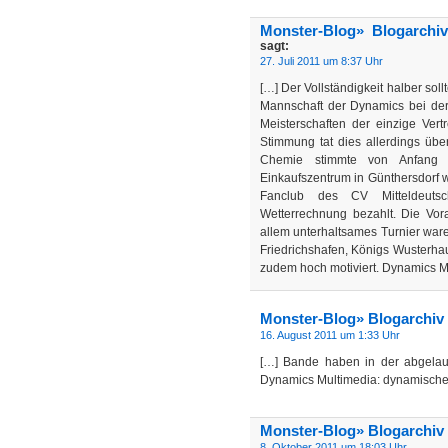
Monster-Blog» Blogarchi
sagt:
27. Juli 2011 um 8:37 Uhr
[…] Der Vollständigkeit halber sol
Mannschaft der Dynamics bei der 
Meisterschaften der einzige Ver
Stimmung tat dies allerdings übe
Chemie stimmte von Anfang 
Einkaufszentrum in Günthersdorf w
Fanclub des CV Mitteldeutsch
Wetterrechnung bezahlt. Die Vo
allem unterhaltsames Turnier ware
Friedrichshafen, Königs Wusterha
zudem hoch motiviert. Dynamics M
Monster-Blog» Blogarchiv 
16. August 2011 um 1:33 Uhr
[…] Bande haben in der abgelau
Dynamics Multimedia: dynamische
Monster-Blog» Blogarchiv 
8. Oktober 2011 um 18:03 Uhr