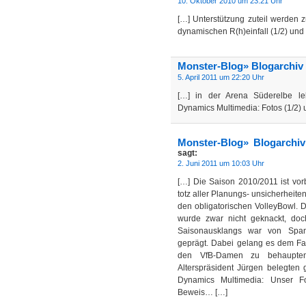
10. Oktober 2010 um 23:21 Uhr
[…] Unterstützung zuteil werden 
dynamischen R(h)einfall (1/2) und
Monster-Blog» Blogarchiv
5. April 2011 um 22:20 Uhr
[…] in der Arena Süderelbe leh
Dynamics Multimedia: Fotos (1/2)
Monster-Blog» Blogarchiv
sagt:
2. Juni 2011 um 10:03 Uhr
[…] Die Saison 2010/2011 ist vorb
totz aller Planungs- unsicherheite
den obligatorischen VolleyBowl. D
wurde zwar nicht geknackt, do
Saisonausklangs war von Span
geprägt. Dabei gelang es dem Fa
den VfB-Damen zu behaupten
Alterspräsident Jürgen belegten 
Dynamics Multimedia: Unser Fo
Beweis… […]