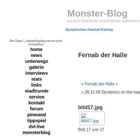
Monster-Blog
wo sich Netzkante und Antenne Gute Nach
Dynamisches Fanclub-Training
Die Datei ../admin/log/log.txt ist nicht
schreibbar
home
Fernab der Halle
news
unterwegs
galerie
interviews
stats
Fernab der Halle
»
links
stadtrunde
28.12.06 Dynamics on the road
service
kontakt
bild17.jpg
forum
pinwand
tippspiel
dvl-live
Bild 17 von 27
monsterblog