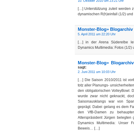
10. Oktober 2010 um 23:21 Uhr
[…] Unterstützung zuteil werden 
dynamischen R(h)einfall (1/2) und
Monster-Blog» Blogarchiv
5. April 2011 um 22:20 Uhr
[…] in der Arena Süderelbe leh
Dynamics Multimedia: Fotos (1/2)
Monster-Blog» Blogarchiv
sagt:
2. Juni 2011 um 10:03 Uhr
[…] Die Saison 2010/2011 ist vorb
totz aller Planungs- unsicherheite
den obligatorischen VolleyBowl. D
wurde zwar nicht geknackt, do
Saisonausklangs war von Span
geprägt. Dabei gelang es dem Fa
den VfB-Damen zu behaupten
Alterspräsident Jürgen belegten 
Dynamics Multimedia: Unser Fo
Beweis… […]