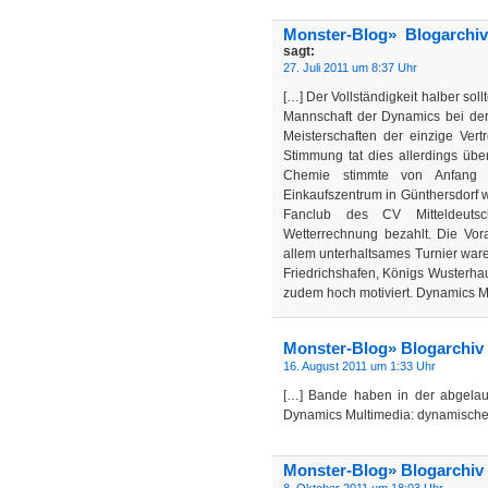
Monster-Blog» Blogarchi
sagt:
27. Juli 2011 um 8:37 Uhr
[…] Der Vollständigkeit halber sol
Mannschaft der Dynamics bei der 
Meisterschaften der einzige Ver
Stimmung tat dies allerdings übe
Chemie stimmte von Anfang 
Einkaufszentrum in Günthersdorf w
Fanclub des CV Mitteldeutsch
Wetterrechnung bezahlt. Die Vo
allem unterhaltsames Turnier ware
Friedrichshafen, Königs Wusterha
zudem hoch motiviert. Dynamics M
Monster-Blog» Blogarchiv 
16. August 2011 um 1:33 Uhr
[…] Bande haben in der abgelau
Dynamics Multimedia: dynamische
Monster-Blog» Blogarchiv 