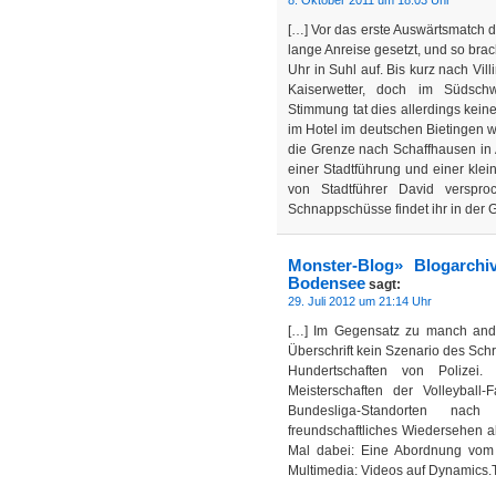
8. Oktober 2011 um 18:03 Uhr
[…] Vor das erste Auswärtsmatch d
lange Anreise gesetzt, und so b
Uhr in Suhl auf. Bis kurz nach Vi
Kaiserwetter, doch im Südsc
Stimmung tat dies allerdings kei
im Hotel im deutschen Bietingen w
die Grenze nach Schaffhausen in
einer Stadtführung und einer klei
von Stadtführer David verspro
Schnappschüsse findet ihr in der 
Monster-Blog» Blogarchi
Bodensee
sagt:
29. Juli 2012 um 21:14 Uhr
[…] Im Gegensatz zu manch ander
Überschrift kein Szenario des Sc
Hundertschaften von Polizei
Meisterschaften der Volleybal
Bundesliga-Standorten nach
freundschaftliches Wiedersehen ab
Mal dabei: Eine Abordnung vom
Multimedia: Videos auf Dynamics.