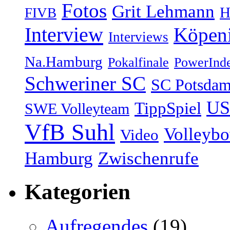
Fotos
Grit Lehmann
H
FIVB
Interview
Köpen
Interviews
Na.Hamburg
Pokalfinale
PowerInd
Schweriner SC
SC Potsda
US
TippSpiel
SWE Volleyteam
VfB Suhl
Volleyb
Video
Hamburg
Zwischenrufe
Kategorien
Aufregendes
(19)