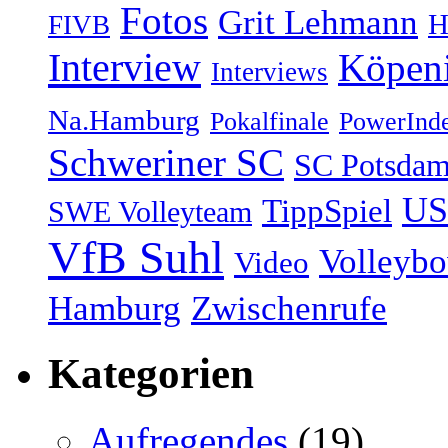
Fotos
Grit Lehmann
H
FIVB
Interview
Köpen
Interviews
Na.Hamburg
Pokalfinale
PowerInd
Schweriner SC
SC Potsda
US
TippSpiel
SWE Volleyteam
VfB Suhl
Volleyb
Video
Hamburg
Zwischenrufe
Kategorien
Aufregendes
(19)