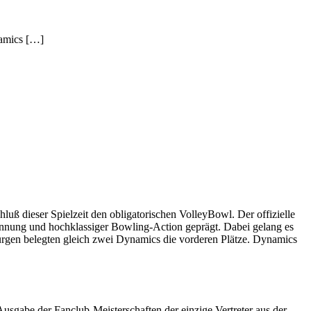
amics […]
luß dieser Spielzeit den obligatorischen VolleyBowl. Der offizielle
nnung und hochklassiger Bowling-Action geprägt. Dabei gelang es
rgen belegten gleich zwei Dynamics die vorderen Plätze. Dynamics
Ausgabe der Fanclub-Meisterschaften der einzige Vertreter aus der