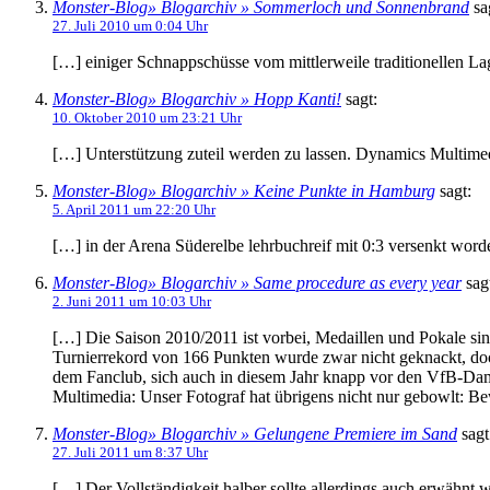
Monster-Blog» Blogarchiv » Sommerloch und Sonnenbrand
sa
27. Juli 2010 um 0:04 Uhr
[…] einiger Schnappschüsse vom mittlerweile traditionell
Monster-Blog» Blogarchiv » Hopp Kanti!
sagt:
10. Oktober 2010 um 23:21 Uhr
[…] Unterstützung zuteil werden zu lassen. Dynamics Multime
Monster-Blog» Blogarchiv » Keine Punkte in Hamburg
sagt:
5. April 2011 um 22:20 Uhr
[…] in der Arena Süderelbe lehrbuchreif mit 0:3 versenkt wo
Monster-Blog» Blogarchiv » Same procedure as every year
sag
2. Juni 2011 um 10:03 Uhr
[…] Die Saison 2010/2011 ist vorbei, Medaillen und Pokale sind
Turnierrekord von 166 Punkten wurde zwar nicht geknackt, d
dem Fanclub, sich auch in diesem Jahr knapp vor den VfB-Dam
Multimedia: Unser Fotograf hat übrigens nicht nur gebowlt: 
Monster-Blog» Blogarchiv » Gelungene Premiere im Sand
sagt
27. Juli 2011 um 8:37 Uhr
[…] Der Vollständigkeit halber sollte allerdings auch erwähnt 