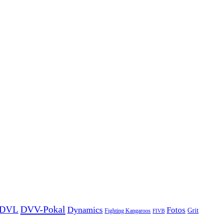
DVV-Pokal
DVL
Dynamics
Fotos
Grit
Fighting Kangaroos
FIVB