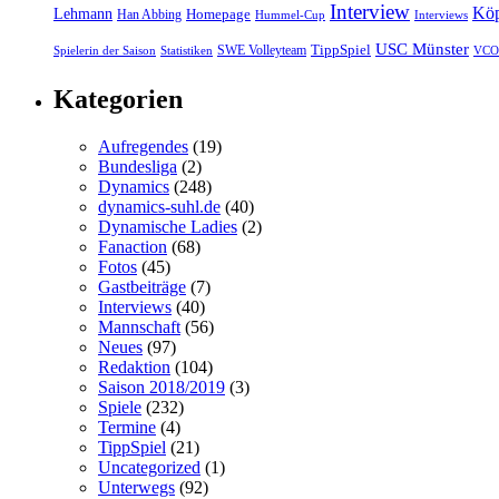
Interview
Köp
Lehmann
Homepage
Han Abbing
Hummel-Cup
Interviews
USC Münster
TippSpiel
SWE Volleyteam
Spielerin der Saison
Statistiken
VCO 
Kategorien
Aufregendes
(19)
Bundesliga
(2)
Dynamics
(248)
dynamics-suhl.de
(40)
Dynamische Ladies
(2)
Fanaction
(68)
Fotos
(45)
Gastbeiträge
(7)
Interviews
(40)
Mannschaft
(56)
Neues
(97)
Redaktion
(104)
Saison 2018/2019
(3)
Spiele
(232)
Termine
(4)
TippSpiel
(21)
Uncategorized
(1)
Unterwegs
(92)