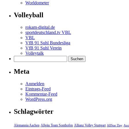
Worldometer
Volleyball
rokam-digital.de
sportdeutschland.tv VBL
VBL
VfB 91 Suhl Bundesliga
VfB 91 Suhl Verein
Volleytalk
Meta
Anmelden
Eintrags-Feed
Kommentar-Feed
WordPress.org
Schlagwörter
Alemannia Aachen
Allgäu Team Sonthofen
Allianz Volley Stuttgart
AllStar Day
Aus