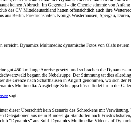
haupt keinen Abbruch. Im Gegenteil – die Chemie stimmte von Anfang 
lub des CV Mitteldeutschland hatten offensichtlich auch ihre Wetterr
ams aus Berlin, Friedrichshafen, Königs Wusterhausen, Spergau, Düre
n erreicht. Dynamics Multimedia: dynamische Fotos von Olafs neuem
eine gut 450 km lange Anreise gesetzt, und so brachen die Dynamics a
üdschwarzwald begann die Nebelsuppe. Der Stimmung tat dies allerdi
ber die Grenze nach Schaffhausen in Angriff genommen, wo sich der Ne
ynamics Multimedia: Ausgiebige Schnappschüsse findet ihr in der Gal
nsee
sagt:
inter dieser Überschrift kein Szenario des Schreckens mit Verwüstung,
n Delegationen aus neun Bundesliga-Standorten nach Friedrichshafen, u
nclub “Dynamics” aus Suhl. Dynamics Multimedia: Videos auf Dynami