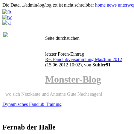
Die Datei ../admin/log/log.txt ist nicht schreibbar
home
news
unterwe
Seite durchsuchen
letzter Foren-Eintrag
Re: Fanclubversammlung Mai/Juni 2012
(15.06.2012 10:02)
, von
Suhler91
Monster-Blog
wo sich Netzkante und Antenne Gute Nacht sagen!
Dynamisches Fanclub-Training
Fernab der Halle