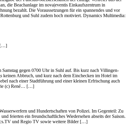
an, die Beachanlage im nova|eventis Einkaufszentrum in
echnung bezahlt. Die Voraussetzungen für ein spannendes und vor
n, Rottenburg und Suhl zudem hoch motiviert. Dynamics Multimedia:
 […]
m Samstag gegen 0700 Uhr in Suhl auf. Bis kurz nach Villingen-
ngs keinen Abbruch, und kurz nach dem Einchecken im Hotel im
bel nach einer Stadtführung und einer kleinen Erfrischung auch
erie (c) René… […]
 Wasserwerfern und Hundertschaften von Polizei. Im Gegenteil: Zu
nd feierten ein freundschaftliches Wiedersehen abseits der Saison.
cs.TV und Regio TV sowie weitere Bilder […]