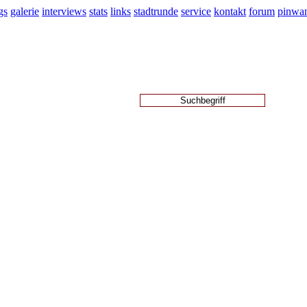
gs
galerie
interviews
stats
links
stadtrunde
service
kontakt
forum
pinwa