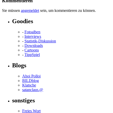
Kommentieren
Sie müssen
angemeldet
sein, um kommentieren zu können.
Goodies
-
Fotoalben
-
Interviews
-
Statistik-Diskussion
-
Downloads
-
Cartoons
-
TippSpiel
Blogs
Ahoi Polloi
BILDblog
Klatsche
satanclaus.@
sonstiges
Freies Wort