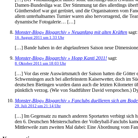
Damen-Bundesliga war. Der Stimmung tat dies allerdings über
Günthersdorf war gut gerüstet, und die Organisatoren vom Fanc
allem unterhaltsames Turnier waren also hervorragend, die Te
dynamische Fotogalerie… […]
Monster-Blog» Blogarchiv » Neuanfang mit alten Kräften
sagt:
16. August 2011 um 1:33 Uhr
[…] Bande haben in der abgelaufenen Saison neue Dimensione
Monster-Blog» Blogarchiv » Hopp Kanti 2011!
sagt:
8. Oktober 2011 um 18:03 Uhr
[…] Vor das erste Auswärtsmatch der Saison hatten die Götter 
Schwenningen auch bei allerfeinstem Kaiserwetter, doch im S
deutschen Bietingen wurden dann auch die letzten Kilometer ü
pünktlich verzog. (Wie von Stadtführer David versprochen.) D
Monster-Blog» Blogarchiv » Fanclubs duellieren sich am Bode
29. Juli 2012 um 21:14 Uhr
[…] Im Gegensatz zu manch anderen Sportarten verbirgt sich h
den 6. Deutschen Meisterschaften der Volleyball-Fanclubs kame
Mittlerweile zum zweiten Mal dabei: Eine Abordnung vom Fa