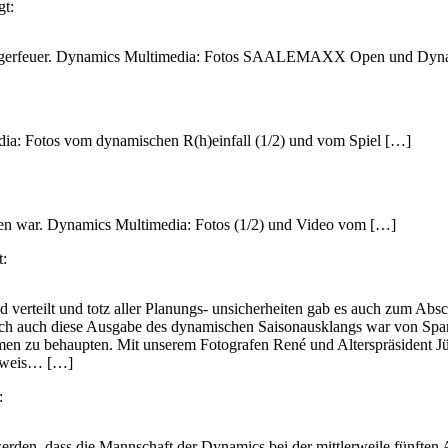
gt:
en Lagerfeuer. Dynamics Multimedia: Fotos SAALEMAXX Open und Dyn
dia: Fotos vom dynamischen R(h)einfall (1/2) und vom Spiel […]
rden war. Dynamics Multimedia: Fotos (1/2) und Video vom […]
t:
 verteilt und totz aller Planungs- unsicherheiten gab es auch zum Absch
och auch diese Ausgabe des dynamischen Saisonausklangs war von Spa
en zu behaupten. Mit unserem Fotografen René und Alterspräsident Jü
Beweis… […]
:
werden, dass die Mannschaft der Dynamics bei der mittlerweile fünften 