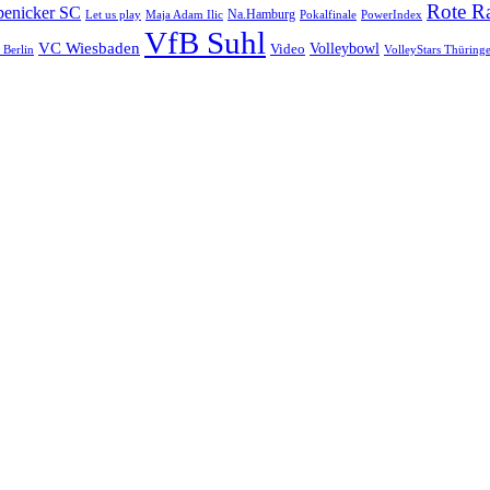
Rote R
enicker SC
Let us play
Maja Adam Ilic
Na.Hamburg
Pokalfinale
PowerIndex
VfB Suhl
VC Wiesbaden
Volleybowl
Video
Berlin
VolleyStars Thüring