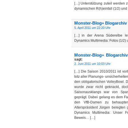
[…] Unterstützung zuteil werden 
dynamischen R(h)einfall (1/2) und
Monster-Blog» Blogarchiv
5. April 2011 um 22:20 Uhr
[…] in der Arena Süderelbe leh
Dynamics Multimedia: Fotos (1/2)
Monster-Blog» Blogarchiv
sagt:
2. Juni 2011 um 10:03 Uhr
[…] Die Saison 2010/2011 ist vorb
totz aller Planungs- unsicherheite
den obligatorischen VolleyBowl. D
wurde zwar nicht geknackt, do
Saisonausklangs war von Span
geprägt. Dabei gelang es dem Fa
den VfB-Damen zu behaupten
Alterspräsident Jürgen belegten 
Dynamics Multimedia: Unser Fo
Beweis… […]