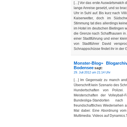
[…] Vor das erste Auswärtsmatch d
lange Anreise gesetzt, und so b
Uhr in Suhl auf. Bis kurz nach Vi
Kaiserwetter, doch im Südsc
Stimmung tat dies allerdings kei
im Hotel im deutschen Bietingen w
die Grenze nach Schaffhausen in
einer Stadtführung und einer klei
von Stadtführer David verspro
Schnappschüsse findet ihr in der 
Monster-Blog» Blogarchi
Bodensee
sagt:
29. Juli 2012 um 21:14 Uhr
[…] Im Gegensatz zu manch ander
Überschrift kein Szenario des Sc
Hundertschaften von Polizei
Meisterschaften der Volleybal
Bundesliga-Standorten nach
freundschaftliches Wiedersehen ab
Mal dabei: Eine Abordnung vom
Multimedia: Videos auf Dynamics.