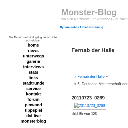
Monster-Blog
wo sich Netzkante und Antenne Gute Nach
Dynamisches Fanclub-Training
Die Datei ../admin/log/log.txt ist nicht
schreibbar
home
Fernab der Halle
news
unterwegs
galerie
interviews
stats
Fernab der Halle
»
links
stadtrunde
5. Deutsche Meisterschaft de
service
kontakt
20110723_0269
forum
pinwand
tippspiel
Bild 95 von 120
dvl-live
monsterblog