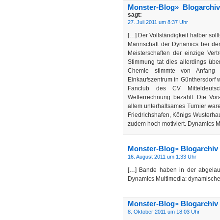
Monster-Blog» Blogarchi
sagt:
27. Juli 2011 um 8:37 Uhr
[…] Der Vollständigkeit halber sol
Mannschaft der Dynamics bei der 
Meisterschaften der einzige Ver
Stimmung tat dies allerdings übe
Chemie stimmte von Anfang 
Einkaufszentrum in Günthersdorf w
Fanclub des CV Mitteldeutsch
Wetterrechnung bezahlt. Die Vo
allem unterhaltsames Turnier ware
Friedrichshafen, Königs Wusterha
zudem hoch motiviert. Dynamics M
Monster-Blog» Blogarchiv 
16. August 2011 um 1:33 Uhr
[…] Bande haben in der abgelau
Dynamics Multimedia: dynamische
Monster-Blog» Blogarchiv 
8. Oktober 2011 um 18:03 Uhr