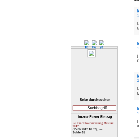
1
[
M
1
[
D
2
[
M
Seite durchsuchen
1
letzter Foren-Eintrag
[
Re: Fanclubversammlung Mai/Juni
d
2012
(15.06.2012 10:02)
, von
Suhler91