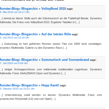
Monster-Blog» Blogarchiv » VolleyBowl 2010
sagt:
5. Mai 2010 um 16:17 Uhr
…] einmal an dieser Stelle auch der Glückwunsch an die TripleKopf-Bande. Dynamics
ultimedia: Die Fotos vom VolleyBowl 2010. Ergebnis-Tabellen in […]
Monster-Blog» Blogarchiv » Auf der letzten Rille
sagt:
3. Juli 2010 um 23:19 Uhr
…] Geburtstag im hart geführten Rennen seinen Titel von 2009 nicht verteidigen.
ynamics Multimedia: Galerie zu den Dynamics Race […]
Monster-Blog» Blogarchiv » Sommerloch und Sonnenbrand
sagt:
7. Juli 2010 um 0:04 Uhr
…] einiger Schnappschüsse vom mittlerweile traditionellen Lagerfeuer. Dynamics
ultimedia: Fotos SAALEMAXX Open und Dynamics […]
Monster-Blog» Blogarchiv » Hopp Kanti!
sagt:
0. Oktober 2010 um 23:21 Uhr
…] Unterstützung zuteil werden zu lassen. Dynamics Multimedia: Fotos vom
ynamischen R(h)einfall (1/2) und vom Spiel […]