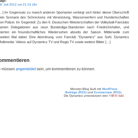
agt:
9. Juli 2012 um 21:14 Uhr
…] Im Gegensatz zu manch anderen Sportarten verbirgt sich hinter dieser Überschrift
ein Szenario des Schreckens mit Verwüstung, Wasserwerfern und Hundertschaften
on Polizei. Im Gegenteil: Zu den 6. Deutschen Meisterschaften der Volleyball-Fanclubs
amen Delegationen aus neun Bundesliga-Standorten nach Friedrichshafen, und
eierten ein freundschaftliches Wiedersehen abseits der Saison. Mittlerweile zum
weiten Mal dabei: Eine Abordnung vom Fanclub “Dynamics” aus Suhl. Dynamics
ultimedia: Videos auf Dynamics.TV und Regio TV sowie weitere Bilder […]
ommentieren
e müssen
angemeldet
sein, um kommentieren zu können.
Monster-Blog läuft mit
WordPress
Beiträge (RSS)
und
Kommentare (RSS)
.
Die Dynamics unterstützen den
VfB 91 Suhl