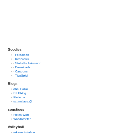
Goodies
-
Fotoalben
-
Interviews
-
Statistik-Diskussion
-
Downloads
-
Cartoons
-
TippSpiel
Blogs
Ahoi Polloi
BILDblog
Klatsche
satanclaus.@
sonstiges
Freies Wort
Worldometer
Volleyball
rokam-digital.de