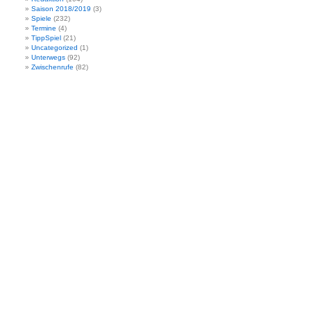
Saison 2018/2019
(3)
Spiele
(232)
Termine
(4)
TippSpiel
(21)
Uncategorized
(1)
Unterwegs
(92)
Zwischenrufe
(82)