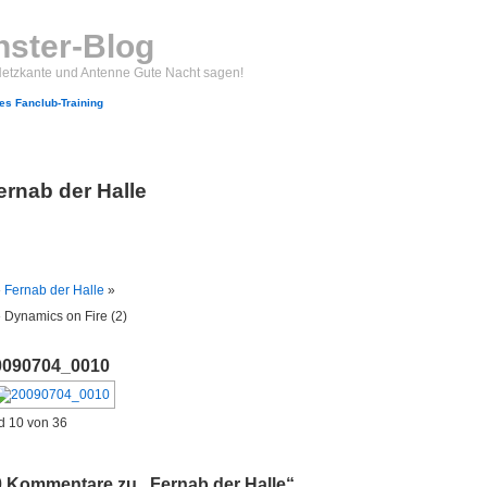
ster-Blog
Netzkante und Antenne Gute Nacht sagen!
s Fanclub-Training
ernab der Halle
Fernab der Halle
»
Dynamics on Fire (2)
0090704_0010
ld 10 von 36
0 Kommentare zu „Fernab der Halle“