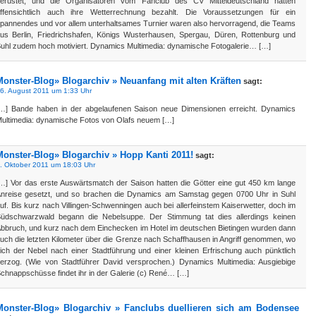
erüstet, und die Organisatoren vom Fanclub des CV Mitteldeutschland hatten
ffensichtlich auch ihre Wetterrechnung bezahlt. Die Voraussetzungen für ein
pannendes und vor allem unterhaltsames Turnier waren also hervorragend, die Teams
us Berlin, Friedrichshafen, Königs Wusterhausen, Spergau, Düren, Rottenburg und
uhl zudem hoch motiviert. Dynamics Multimedia: dynamische Fotogalerie… […]
Monster-Blog» Blogarchiv » Neuanfang mit alten Kräften
sagt:
6. August 2011 um 1:33 Uhr
…] Bande haben in der abgelaufenen Saison neue Dimensionen erreicht. Dynamics
ultimedia: dynamische Fotos von Olafs neuem […]
Monster-Blog» Blogarchiv » Hopp Kanti 2011!
sagt:
. Oktober 2011 um 18:03 Uhr
…] Vor das erste Auswärtsmatch der Saison hatten die Götter eine gut 450 km lange
nreise gesetzt, und so brachen die Dynamics am Samstag gegen 0700 Uhr in Suhl
uf. Bis kurz nach Villingen-Schwenningen auch bei allerfeinstem Kaiserwetter, doch im
üdschwarzwald begann die Nebelsuppe. Der Stimmung tat dies allerdings keinen
bbruch, und kurz nach dem Einchecken im Hotel im deutschen Bietingen wurden dann
uch die letzten Kilometer über die Grenze nach Schaffhausen in Angriff genommen, wo
ich der Nebel nach einer Stadtführung und einer kleinen Erfrischung auch pünktlich
erzog. (Wie von Stadtführer David versprochen.) Dynamics Multimedia: Ausgiebige
chnappschüsse findet ihr in der Galerie (c) René… […]
Monster-Blog» Blogarchiv » Fanclubs duellieren sich am Bodensee