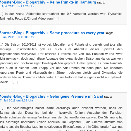
Monster-Blog» Blogarchiv » Keine Punkte in Hamburg
sagt:
. April 2011 um 22:20 Uhr
…] in der Arena Süderelbe lehrbuchreif mit 0:3 versenkt worden war. Dynamics
ultimedia: Fotos (1/2) und Video vom […]
Monster-Blog» Blogarchiv » Same procedure as every year
sagt:
. Juni 2011 um 10:03 Uhr
…] Die Saison 2010/2011 ist vorbei, Medaillen und Pokale sind verteilt und totz aller
Planungs- unsicherheiten gab es auch zum Abschluß dieser Spielzeit den
bligatorischen VolleyBowl. Der offizielle Turnierrekord von 166 Punkten wurde zwar
icht geknackt, doch auch diese Ausgabe des dynamischen Saisonausklangs war von
pannung und hochklassiger Bowling-Action geprägt. Dabei gelang es dem Fanclub,
ich auch in diesem Jahr knapp vor den VfB-Damen zu behaupten. Mit unserem
otografen René und Alterspräsident Jürgen belegten gleich zwei Dynamics die
orderen Plätze. Dynamics Multimedia: Unser Fotograf hat übrigens nicht nur gebowlt:
eweis… […]
Monster-Blog» Blogarchiv » Gelungene Premiere im Sand
sagt:
7. Juli 2011 um 8:37 Uhr
…] Der Vollständigkeit halber sollte allerdings auch erwähnt werden, dass die
annschaft der Dynamics bei der mittlerweile fünften Ausgabe der Fanclub-
eisterschaften der einzige Vertreter aus der Damen-Bundesliga war. Der Stimmung tat
ies allerdings überhaupt keinen Abbruch. Im Gegenteil – die Chemie stimmte von
nfang an, die Beachanlage im nova|eventis Einkaufszentrum in Günthersdorf war gut