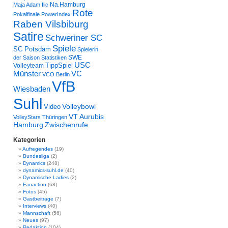
Na.Hamburg
Maja Adam Ilic
Rote
Pokalfinale
PowerIndex
Raben Vilsbiburg
Satire
Schweriner SC
Spiele
SC Potsdam
Spielerin
SWE
der Saison
Statistiken
USC
TippSpiel
Volleyteam
VC
Münster
VCO Berlin
VfB
Wiesbaden
Suhl
Volleybowl
Video
VT Aurubis
VolleyStars Thüringen
Hamburg
Zwischenrufe
Kategorien
Aufregendes
(19)
Bundesliga
(2)
Dynamics
(248)
dynamics-suhl.de
(40)
Dynamische Ladies
(2)
Fanaction
(68)
Fotos
(45)
Gastbeiträge
(7)
Interviews
(40)
Mannschaft
(56)
Neues
(97)
Redaktion
(104)