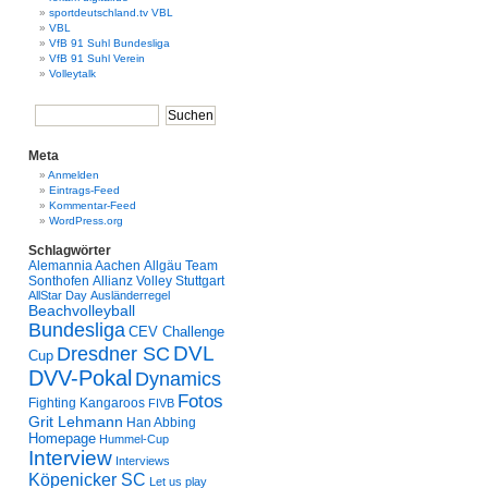
sportdeutschland.tv VBL
VBL
VfB 91 Suhl Bundesliga
VfB 91 Suhl Verein
Volleytalk
Meta
Anmelden
Eintrags-Feed
Kommentar-Feed
WordPress.org
Schlagwörter
Alemannia Aachen
Allgäu Team
Sonthofen
Allianz Volley Stuttgart
AllStar Day
Ausländerregel
Beachvolleyball
Bundesliga
CEV Challenge
Dresdner SC
DVL
Cup
DVV-Pokal
Dynamics
Fotos
Fighting Kangaroos
FIVB
Grit Lehmann
Han Abbing
Homepage
Hummel-Cup
Interview
Interviews
Köpenicker SC
Let us play