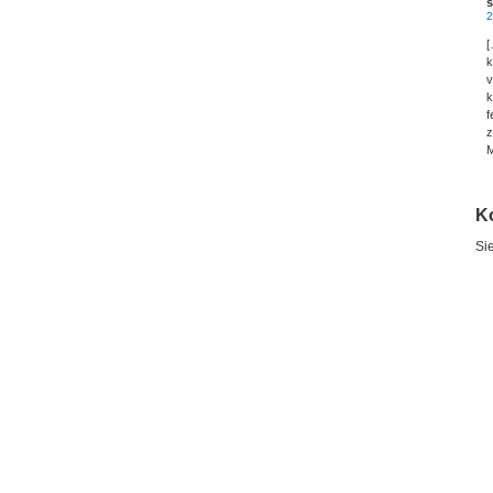
s
2
[
k
v
k
f
z
M
K
Si