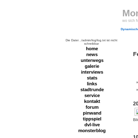
Mon
wo sich 
Dynamische
Die Datei ../admin/log/log.txt ist nicht
schreibbar
home
F
news
unterwegs
galerie
interviews
stats
links
stadtrunde
service
kontakt
2
forum
pinwand
tippspiel
Bi
dvl-live
monsterblog
1