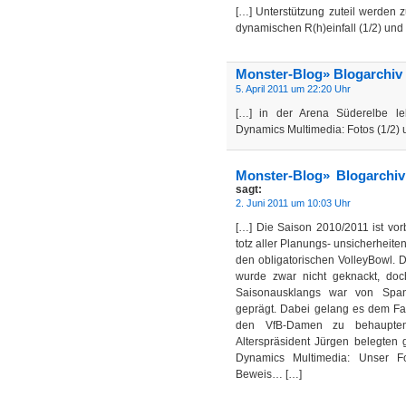
[…] Unterstützung zuteil werden 
dynamischen R(h)einfall (1/2) und
Monster-Blog» Blogarchiv
5. April 2011 um 22:20 Uhr
[…] in der Arena Süderelbe leh
Dynamics Multimedia: Fotos (1/2)
Monster-Blog» Blogarchiv
sagt:
2. Juni 2011 um 10:03 Uhr
[…] Die Saison 2010/2011 ist vorb
totz aller Planungs- unsicherheite
den obligatorischen VolleyBowl. D
wurde zwar nicht geknackt, do
Saisonausklangs war von Span
geprägt. Dabei gelang es dem Fa
den VfB-Damen zu behaupten
Alterspräsident Jürgen belegten 
Dynamics Multimedia: Unser Fo
Beweis… […]