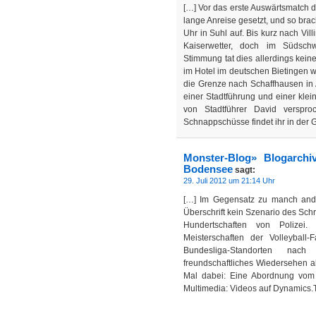
[…] Vor das erste Auswärtsmatch d
lange Anreise gesetzt, und so b
Uhr in Suhl auf. Bis kurz nach Vi
Kaiserwetter, doch im Südsc
Stimmung tat dies allerdings kei
im Hotel im deutschen Bietingen w
die Grenze nach Schaffhausen in
einer Stadtführung und einer klei
von Stadtführer David verspro
Schnappschüsse findet ihr in der 
Monster-Blog» Blogarchi
Bodensee
sagt:
29. Juli 2012 um 21:14 Uhr
[…] Im Gegensatz zu manch ander
Überschrift kein Szenario des Sc
Hundertschaften von Polizei
Meisterschaften der Volleybal
Bundesliga-Standorten nach
freundschaftliches Wiedersehen ab
Mal dabei: Eine Abordnung vom
Multimedia: Videos auf Dynamics.