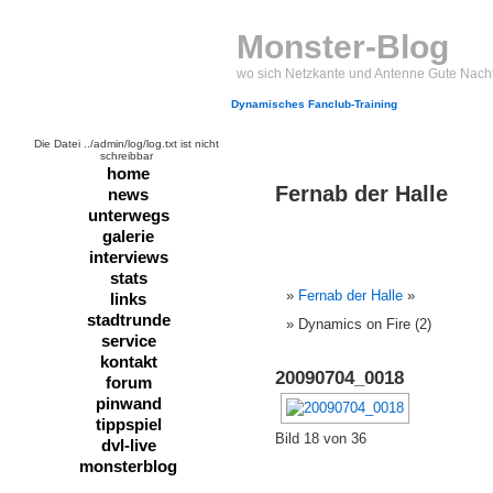
Monster-Blog
wo sich Netzkante und Antenne Gute Nach
Dynamisches Fanclub-Training
Die Datei ../admin/log/log.txt ist nicht
schreibbar
home
Fernab der Halle
news
unterwegs
galerie
interviews
stats
Fernab der Halle
»
links
stadtrunde
Dynamics on Fire (2)
service
kontakt
20090704_0018
forum
pinwand
tippspiel
Bild 18 von 36
dvl-live
monsterblog