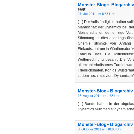
Monster-Blog» Blogarchi
sagt:
27. Juli 2011 um 8:37 Uhr
[…] Der Vollständigkeit halber sol
Mannschaft der Dynamics bei der 
Meisterschaften der einzige Ver
Stimmung tat dies allerdings übe
Chemie stimmte von Anfang 
Einkaufszentrum in Günthersdorf w
Fanclub des CV Mitteldeutsch
Wetterrechnung bezahlt. Die Vo
allem unterhaltsames Turnier ware
Friedrichshafen, Königs Wusterha
zudem hoch motiviert. Dynamics M
Monster-Blog» Blogarchiv 
16. August 2011 um 1:33 Uhr
[…] Bande haben in der abgelau
Dynamics Multimedia: dynamische
Monster-Blog» Blogarchiv 
8. Oktober 2011 um 18:03 Uhr