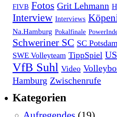
Fotos
Grit Lehmann
H
FIVB
Interview
Köpen
Interviews
Na.Hamburg
Pokalfinale
PowerInd
Schweriner SC
SC Potsda
US
TippSpiel
SWE Volleyteam
VfB Suhl
Volleyb
Video
Hamburg
Zwischenrufe
Kategorien
Aufregendes
(19)