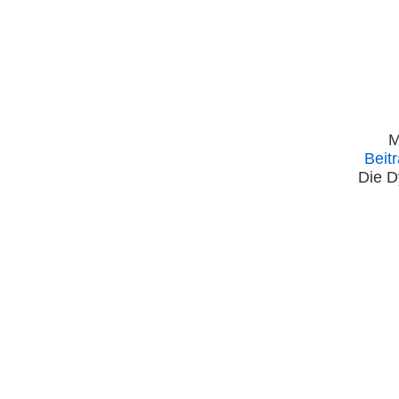
M
Beit
Die D