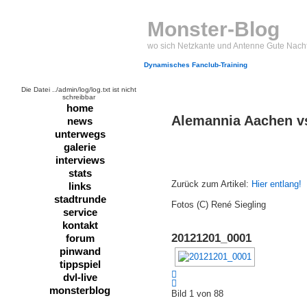
Monster-Blog
wo sich Netzkante und Antenne Gute Nach
Dynamisches Fanclub-Training
Die Datei ../admin/log/log.txt ist nicht
schreibbar
home
Alemannia Aachen vs
news
unterwegs
galerie
interviews
stats
Zurück zum Artikel:
Hier entlang!
links
stadtrunde
Fotos (C) René Siegling
service
kontakt
20121201_0001
forum
pinwand
tippspiel
dvl-live
monsterblog
Bild 1 von 88