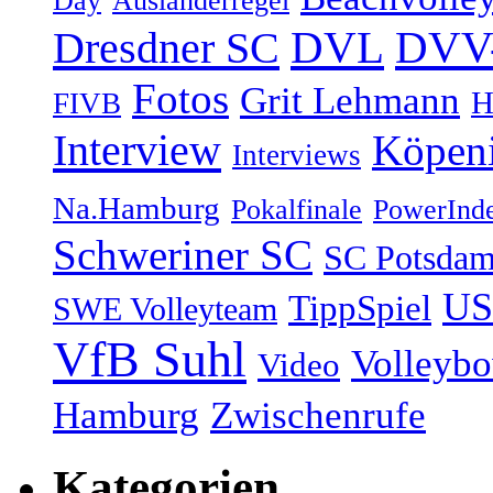
Day
Ausländerregel
DVV-
Dresdner SC
DVL
Fotos
Grit Lehmann
H
FIVB
Interview
Köpen
Interviews
Na.Hamburg
Pokalfinale
PowerInd
Schweriner SC
SC Potsda
US
TippSpiel
SWE Volleyteam
VfB Suhl
Volleyb
Video
Hamburg
Zwischenrufe
Kategorien