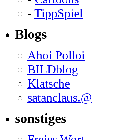
-
TippSpiel
Blogs
Ahoi Polloi
BILDblog
Klatsche
satanclaus.@
sonstiges
Freies Wort