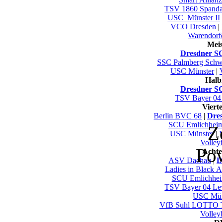
TSV 1860 Spand
USC_Münster II
VCO Dresden
|
Warendorf
Mei
Dresdner S
SSC Palmberg Schw
USC Münster
|
Halb
Dresdner S
TSV Bayer 04
Viert
Berlin BVC 68
|
Dre
SCU Emlichhei
Z
USC Münster
|
Volley
Po
Achte
ASV Dachau
|
D
Ladies in Black 
SCU Emlichhe
TSV Bayer 04 Le
USC Mün
VfB Suhl LOTTO T
Volley