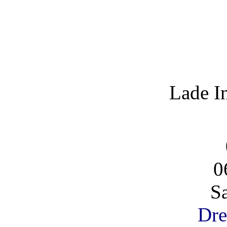
Lade I
0
S
Dre