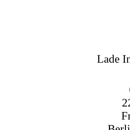
Lade I
2
F
Berl