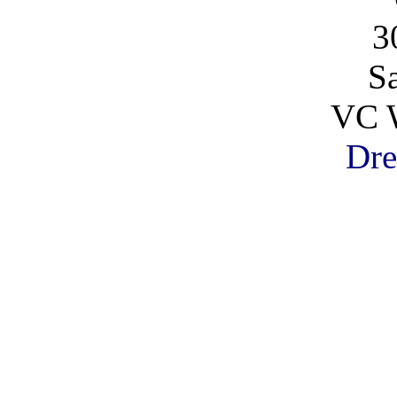
3
S
VC 
Dre