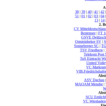
A
38
|
39
|
40
|
41
|
42
51
|
01
|
02
|
03
|
04
13
|
14
2. B
CV Mitteldeutschlan
Bestensee
|
FT 1
GSVE Delitzsc
Oststeinbeker SV
|
S
Sonneberger SC
|
TG
TSV Friedberg
|
Telekom Post 
TuS Eintracht W
United Volle
VC Markrans
VfB.Friedrichshafen
Abst
ASV Dachau
MAOAM Mendig
|
Wu
Abst
SCU Emlich
VC Wiesbaden
Fi