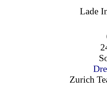
Lade I
2
So
Dre
Zurich T