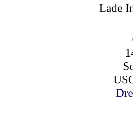
Lade I
1
So
USC
Dre