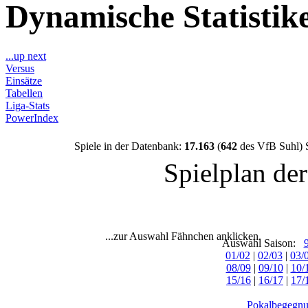
Dynamische Statisti
...up next
Versus
Einsätze
Tabellen
Liga-Stats
PowerIndex
Spiele in der Datenbank:
17.163
(
642
des VfB Suhl) 
Spielplan de
...zur Auswahl Fähnchen anklicken.
Auswahl Saison:
01/02
|
02/03
|
03/
08/09
|
09/10
|
10/
15/16
|
16/17
|
17/
Pokalbegegnu