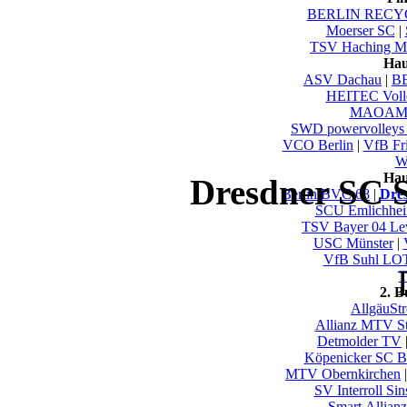
BERLIN RECYC
Moerser SC
|
TSV Haching M
Hau
ASV Dachau
|
B
HEITEC Voll
MAOAM 
SWD powervolleys
VCO Berlin
|
VfB Fri
Wu
Hau
Dresdner SC S
Berlin BVC 68
|
Dre
SCU Emlichhe
TSV Bayer 04 Le
USC Münster
|
VfB Suhl LO
T
2. 
AllgäuSt
Allianz MTV St
Detmolder TV
Köpenicker SC Be
MTV Obernkirchen
SV Interroll Si
Smart Allianz