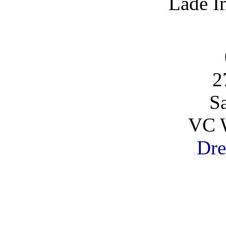
Lade I
2
S
VC 
Dre