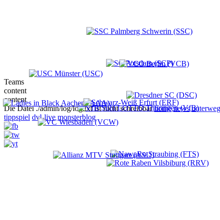
Teams
content
content
Die Datei ./admin/log/log.txt ist nicht schreibbar
home
news
unterweg
tippspiel
dvl-live
monsterblog