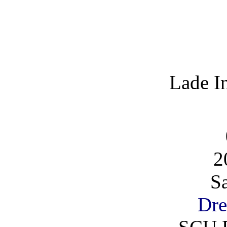
Lade I
2
S
Dre