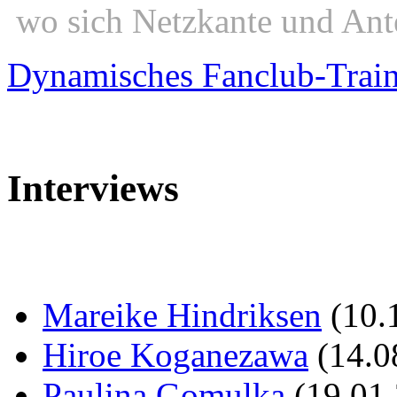
wo sich Netzkante und Ant
Dynamisches Fanclub-Trai
Interviews
Mareike Hindriksen
(10.
Hiroe Koganezawa
(14.0
Paulina Gomulka
(19.01.