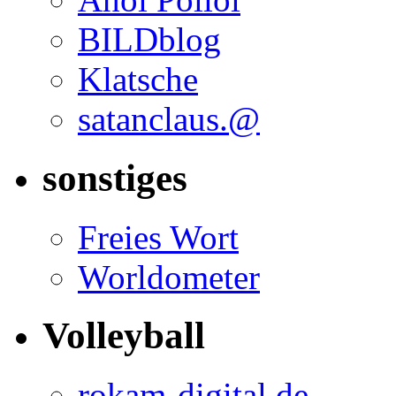
BILDblog
Klatsche
satanclaus.@
sonstiges
Freies Wort
Worldometer
Volleyball
rokam-digital.de