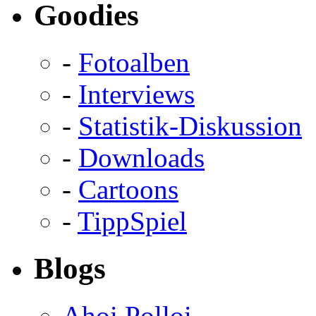
Goodies
-
Fotoalben
-
Interviews
-
Statistik-Diskussion
-
Downloads
-
Cartoons
-
TippSpiel
Blogs
Ahoi Polloi