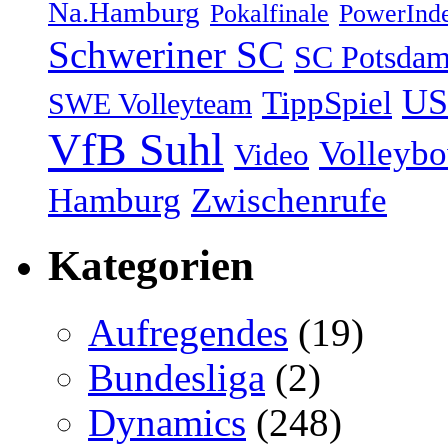
Na.Hamburg
Pokalfinale
PowerInd
Schweriner SC
SC Potsda
US
TippSpiel
SWE Volleyteam
VfB Suhl
Volleyb
Video
Hamburg
Zwischenrufe
Kategorien
Aufregendes
(19)
Bundesliga
(2)
Dynamics
(248)