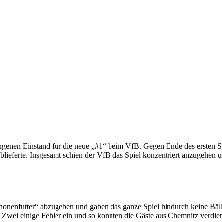
gelungenen Einstand für die neue „#1“ beim VfB. Gegen Ende des erste
 ablieferte. Insgesamt schien der VfB das Spiel konzentriert anzugehen 
anonenfutter“ abzugeben und gaben das ganze Spiel hindurch keine Bäl
 Zwei einige Fehler ein und so konnten die Gäste aus Chemnitz verdien