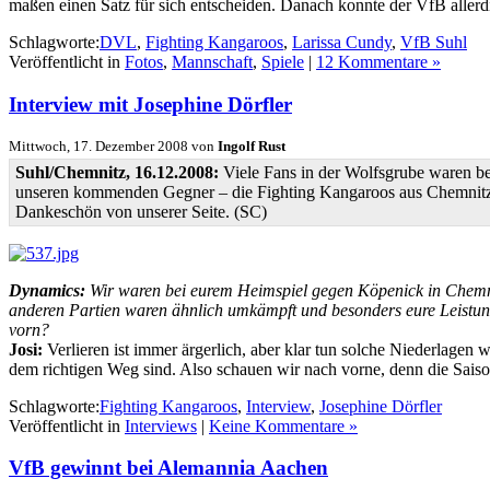
maßen einen Satz für sich entscheiden. Danach konnte der VfB aller
Schlagworte:
DVL
,
Fighting Kangaroos
,
Larissa Cundy
,
VfB Suhl
Veröffentlicht in
Fotos
,
Mannschaft
,
Spiele
|
12 Kommentare »
Interview mit Josephine Dörfler
Mittwoch, 17. Dezember 2008 von
Ingolf Rust
Suhl/Chemnitz, 16.12.2008:
Viele Fans in der Wolfsgrube waren bes
unseren kommenden Gegner – die Fighting Kangaroos aus Chemnitz, un
Dankeschön von unserer Seite. (SC)
Dynamics:
Wir waren bei eurem Heimspiel gegen Köpenick in Chemnit
anderen Partien waren ähnlich umkämpft und besonders eure Leistung 
vorn?
Josi:
Verlieren ist immer ärgerlich, aber klar tun solche Niederlagen
dem richtigen Weg sind. Also schauen wir nach vorne, denn die Sai
Schlagworte:
Fighting Kangaroos
,
Interview
,
Josephine Dörfler
Veröffentlicht in
Interviews
|
Keine Kommentare »
VfB gewinnt bei Alemannia Aachen