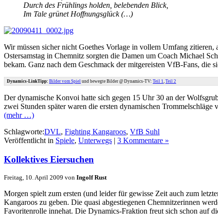
Durch des Frühlings holden, belebenden Blick,
Im Tale grünet Hoffnungsglück (…)
Wir müssen sicher nicht Goethes Vorlage in vollem Umfang zitieren,
Ostersamstag in Chemnitz sorgten die Damen um Coach Michael Schöp
bekam. Ganz nach dem Geschmack der mitgereisten VfB-Fans, die sich
Dynamics-LinkTipp:
Bilder vom Spiel
und bewegte Bilder @ Dynamics-TV:
Teil 1
,
Teil 2
Der dynamische Konvoi hatte sich gegen 15 Uhr 30 an der Wolfsgrub
zwei Stunden später waren die ersten dynamischen Trommelschläge v
(mehr …)
Schlagworte:
DVL
,
Fighting Kangaroos
,
VfB Suhl
Veröffentlicht in
Spiele
,
Unterwegs
|
3 Kommentare »
Kollektives Eiersuchen
Freitag, 10. April 2009 von
Ingolf Rust
Morgen spielt zum ersten (und leider für gewisse Zeit auch zum let
Kangaroos zu geben. Die quasi abgestiegenen Chemnitzerinnen werden
Favoritenrolle innehat. Die Dynamics-Fraktion freut sich schon auf