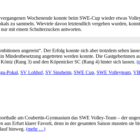
 am vergangenen Wochenende konnte beim SWE-Cup wieder etwas Volley
als zu sammeln. Wieviele davon letztendlich vergeben wurden, konnten
 nur mit einem Schulterzucken antworten.
mbitionen angereist“. Der Erfolg konnte sich aber trotzdem sehen la
n Mindestbesetzung angetreten werden konnte. Die Gastgeberinnen aus
Köniz (Rang 3) und den Köpenicker SC (Rang 4) hinter sich lassen.
(
iga-Pokal
,
SV Lohhof
,
SV Sinsheim
,
SWE Cup
,
SWE Volleyteam
,
VB
Sporthalle am Coubertin-Gymnasium das SWE Volley-Team – der ungesch
us Erfurt klarer Favorit, denn in der gesamten Saison mussten sie bi
rlauf hinweg.
(mehr …)