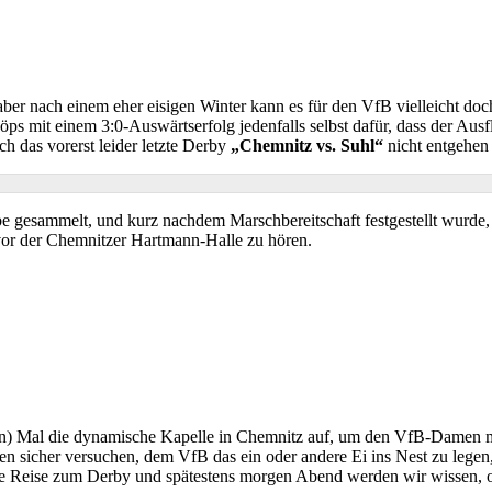
 aber nach einem eher eisigen Winter kann es für den VfB vielleicht d
s mit einem 3:0-Auswärtserfolg jedenfalls selbst dafür, dass der Au
 das vorerst leider letzte Derby
Chemnitz vs. Suhl
nicht entgehen 
e gesammelt, und kurz nachdem Marschbereitschaft festgestellt wurde
or der Chemnitzer Hartmann-Halle zu hören.
zten) Mal die dynamische Kapelle in Chemnitz auf, um den VfB-Damen 
 sicher versuchen, dem VfB das ein oder andere Ei ins Nest zu legen,
 die Reise zum Derby und spätestens morgen Abend werden wir wissen,