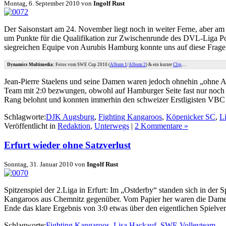
Montag, 6. September 2010 von
Ingolf Rust
Der Saisonstart am 24. November liegt noch in weiter Ferne, aber
um Punkte für die Qualifikation zur Zwischenrunde des DVL-Liga Pok
siegreichen Equipe von Aurubis Hamburg konnte uns auf diese Frage
Dynamics Multimedia:
Fotos vom SWE Cup 2010 (
Album 1
/
Album 2
) & ein kurzer
Clip
…
Jean-Pierre Staelens und seine Damen waren jedoch ohnehin „ohne A
Team mit 2:0 bezwungen, obwohl auf Hamburger Seite fast nur noch i
Rang belohnt und konnten immerhin den schweizer Erstligisten VBC 
Schlagworte:
DJK Augsburg
,
Fighting Kangaroos
,
Köpenicker SC
,
L
Veröffentlicht in
Redaktion
,
Unterwegs
|
2 Kommentare »
Erfurt wieder ohne Satzverlust
Sonntag, 31. Januar 2010 von
Ingolf Rust
Spitzenspiel der 2.Liga in Erfurt: Im
Ostderby
standen sich in der 
Kangaroos aus Chemnitz gegenüber. Vom Papier her waren die Damen a
Ende das klare Ergebnis von 3:0 etwas über den eigentlichen Spielve
Schlagworte:
Fighting Kangaroos
,
Lisa Hackauf
,
SWE Volleyteam