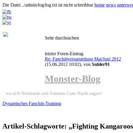
Die Datei ../admin/log/log.txt ist nicht schreibbar
home
news
unterwe
Seite durchsuchen
letzter Foren-Eintrag
Re: Fanclubversammlung Mai/Juni 2012
(15.06.2012 10:02)
, von
Suhler91
Monster-Blog
wo sich Netzkante und Antenne Gute Nacht sagen!
Dynamisches Fanclub-Training
Artikel-Schlagworte: „Fighting Kangaroo