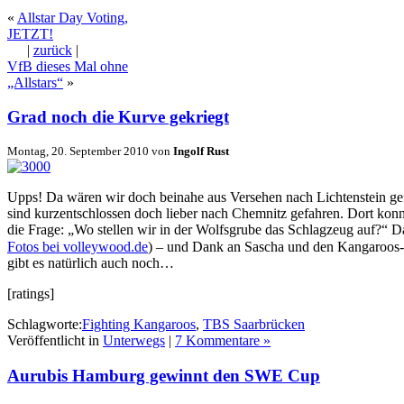
«
Allstar Day Voting,
JETZT!
|
zurück
|
VfB dieses Mal ohne
„Allstars“
»
Grad noch die Kurve gekriegt
Montag, 20. September 2010 von
Ingolf Rust
Upps! Da wären wir doch beinahe aus Versehen nach Lichtenstein gef
sind kurzentschlossen doch lieber nach Chemnitz gefahren. Dort konnt
die Frage:
Wo stellen wir in der Wolfsgrube das Schlagzeug auf?
Da
Fotos bei volleywood.de
) – und Dank an Sascha und den Kangaroos-
gibt es natürlich auch noch…
[ratings]
Schlagworte:
Fighting Kangaroos
,
TBS Saarbrücken
Veröffentlicht in
Unterwegs
|
7 Kommentare »
Aurubis Hamburg gewinnt den SWE Cup