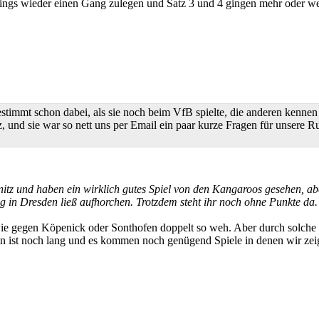
dings wieder einen Gang zulegen und Satz 3 und 4 gingen mehr oder w
timmt schon dabei, als sie noch beim VfB spielte, die anderen kennen s
d sie war so nett uns per Email ein paar kurze Fragen für unsere Rub
z und haben ein wirklich gutes Spiel von den Kangaroos gesehen, abe
in Dresden ließ aufhorchen. Trotzdem steht ihr noch ohne Punkte da. 
 wie gegen Köpenick oder Sonthofen doppelt so weh. Aber durch solche 
son ist noch lang und es kommen noch genügend Spiele in denen wir z