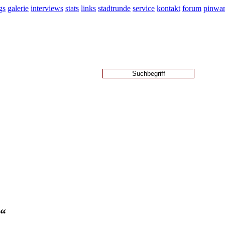
gs
galerie
interviews
stats
links
stadtrunde
service
kontakt
forum
pinwa
s“