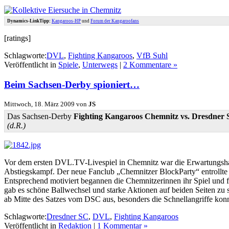
Dynamics-LinkTipp:
Kangaroos-HP
und
Forum der Kangaroofans
[ratings]
Schlagworte:
DVL
,
Fighting Kangaroos
,
VfB Suhl
Veröffentlicht in
Spiele
,
Unterwegs
|
2 Kommentare »
Beim Sachsen-Derby spioniert…
Mittwoch, 18. März 2009 von
JS
Das Sachsen-Derby
Fighting Kangaroos Chemnitz vs. Dresdner
(d.R.)
Vor dem ersten DVL.TV-Livespiel in Chemnitz war die Erwartungshal
Abstiegskampf. Der neue Fanclub „Chemnitzer BlockParty“ entrollte 
Entsprechend motiviert begannen die Chemnitzerinnen ihr Spiel und f
gab es schöne Ballwechsel und starke Aktionen auf beiden Seiten zu
ab Mitte des Satzes vom DSC aus, besonders die Schnellangriffe ko
Schlagworte:
Dresdner SC
,
DVL
,
Fighting Kangaroos
Veröffentlicht in
Redaktion
|
1 Kommentar »