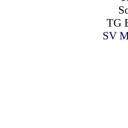
So
TG 
SV Ma