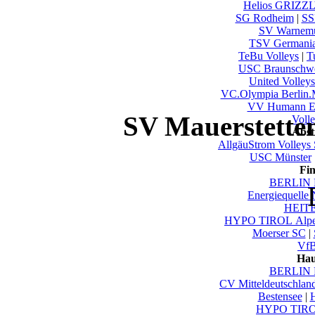
Helios GRIZZL
SG Rodheim
|
SS
SV Warnem
TSV Germani
TeBu Volleys
|
T
USC Braunschw
United Volley
VC.Olympia Berlin
VV Humann E
SV Mauerstetten
Voll
Abst
AllgäuStrom Volleys
USC Münster
Fi
BERLIN 
Energiequelle
HEITE
HYPO TIROL Alpen
Moerser SC
|
VfB
Hau
BERLIN 
CV Mitteldeutschlan
Bestensee
|
HYPO TIROL