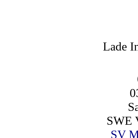
Lade I
0
S
SWE V
SV Ma