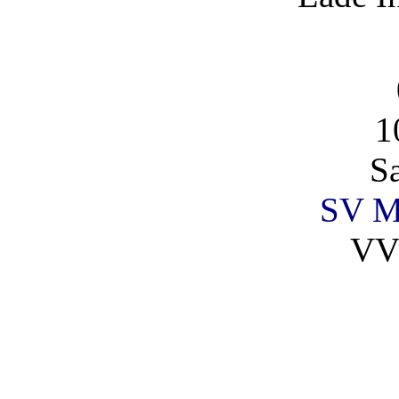
1
S
SV Ma
VV