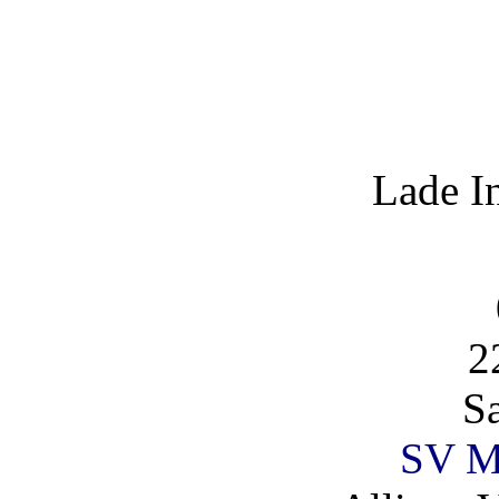
Lade I
2
S
SV Ma