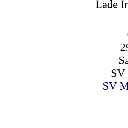
Lade I
2
S
SV 
SV Ma