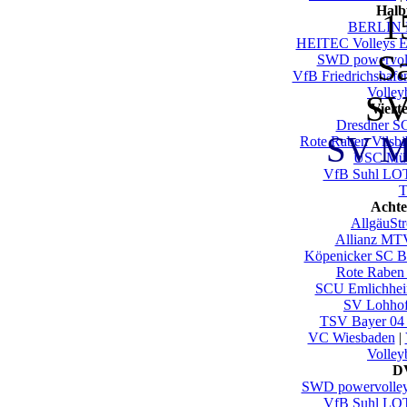
Halb
1
BERLIN 
HEITEC Volleys E
S
SWD powervol
VfB Friedrichshafe
Volley
SV
Viert
Dresdner S
SV Ma
Rote Raben Vilsbi
USC Mün
VfB Suhl LO
T
Achte
AllgäuSt
Allianz MTV
Köpenicker SC Be
Rote Raben 
SCU Emlichhe
SV Lohho
TSV Bayer 04
VC Wiesbaden
|
Volley
DV
SWD powervolley
VfB Suhl LO