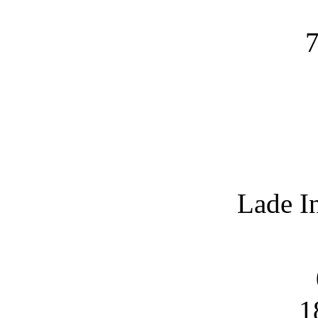
7
Lade I
1