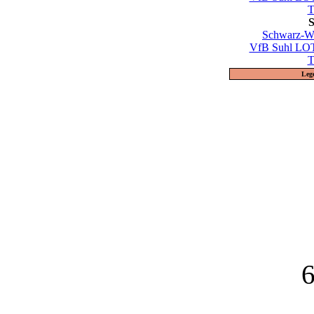
T
S
Schwarz-We
VfB Suhl LO
T
Leg
6