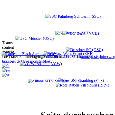
Teams
content
content
Die Datei ./admin/log/log.txt ist nicht schreibbar
home
news
unterweg
tippspiel
dvl-live
monsterblog