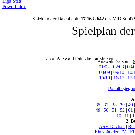
Liga-Stats
PowerIndex
Spiele in der Datenbank:
17.163
(
642
des VfB Suhl) 
Spielplan de
...zur Auswahl Fähnchen anklicken.
Auswahl Saison:
01/02
|
02/03
|
03/
08/09
|
09/10
|
10/
15/16
|
16/17
|
17/
Pokalbegegnu
A
35
|
37
|
38
|
39
|
40
49
|
50
|
51
|
52
|
01
10
|
11
|
1
2. B
ASV Dachau
|
Ber
Eimsbütteler TV
|
FT