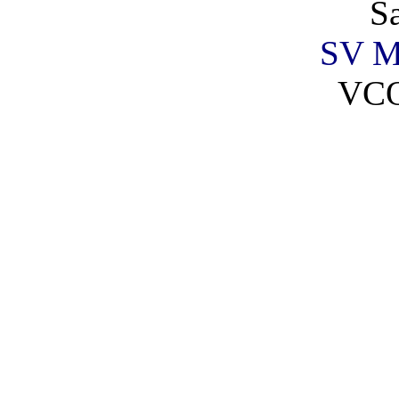
S
SV Ma
VCO