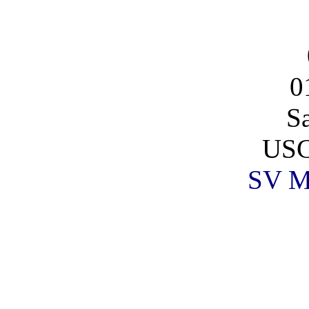
0
S
USC
SV Ma