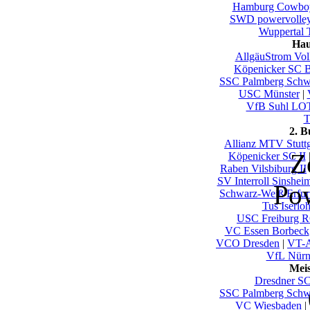
Hamburg Cowbo
SWD powervolley
Wuppertal T
Hau
AllgäuStrom Vol
Köpenicker SC B
SSC Palmberg Schw
USC Münster
|
VfB Suhl LO
T
2. 
Allianz MTV Stuttg
Z
Köpenicker SC II
Raben Vilsbiburg II
SV Interroll Sinshei
Po
Schwarz-Weiß Erfur
Tus Iserlo
USC Freiburg
VC Essen Borbeck
VCO Dresden
|
VT-A
VfL Nürn
Mei
Dresdner S
SSC Palmberg Schw
VC Wiesbaden
|