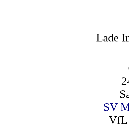
Lade I
2
S
SV Ma
VfL