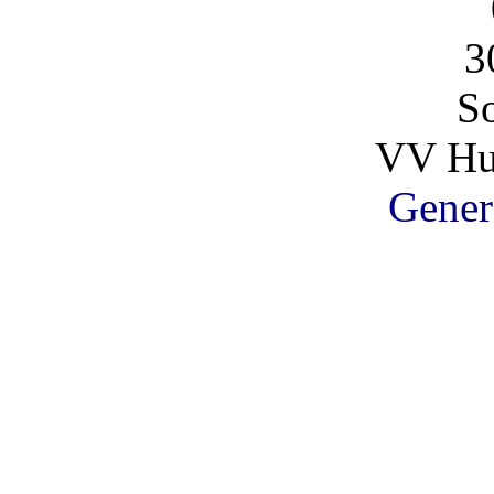
3
So
VV Hu
Gener