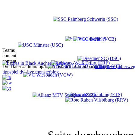
Teams
content
content
Die Datei ./admin/log/log.txt ist nicht schreibbar
home
news
unterweg
tippspiel
dvl-live
monsterblog