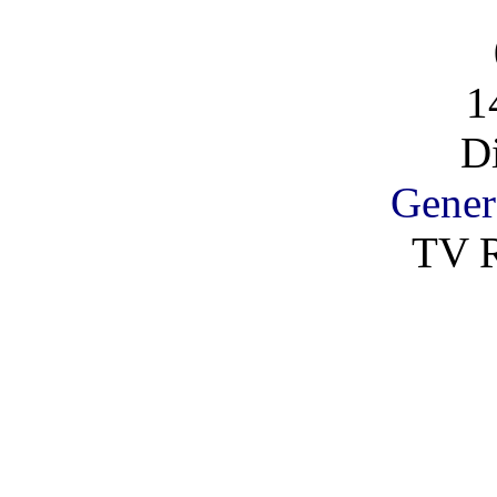
1
D
Gener
TV R