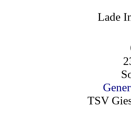
Lade I
2
So
Gener
TSV Gies