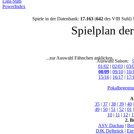
Liga-Stats
PowerIndex
Spiele in der Datenbank:
17.163
(
642
des VfB Suhl) 
Spielplan de
...zur Auswahl Fähnchen anklicken.
Auswahl Saison:
01/02
|
02/03
|
03/
08/09
|
09/10
|
10/
15/16
|
16/17
|
17/
Pokalbegegnu
A
35
|
37
|
38
|
39
|
40
49
|
50
|
51
|
52
|
01
10
|
11
|
12
|
1
2. B
ASV Dachau
|
Ber
DJK Delbrück
|
Eim