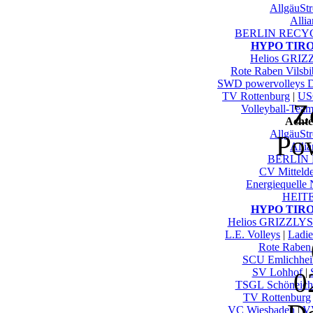
AllgäuSt
Alli
BERLIN RECYC
HYPO TIROL
Helios GRIZ
Rote Raben Vilsbi
SWD powervolleys 
TV Rottenburg
|
US
Z
Volleyball-Tea
Achte
AllgäuSt
Po
Alli
BERLIN 
CV Mittelde
Energiequelle
HEITE
HYPO TIROL
Helios GRIZZLYS
L.E. Volleys
|
Ladie
Rote Raben 
SCU Emlichhe
SV Lohhof
|
0
TSGL Schöneich
TV Rottenburg
VC Wiesbaden
|
V