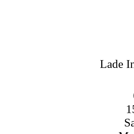
Lade I
1
S