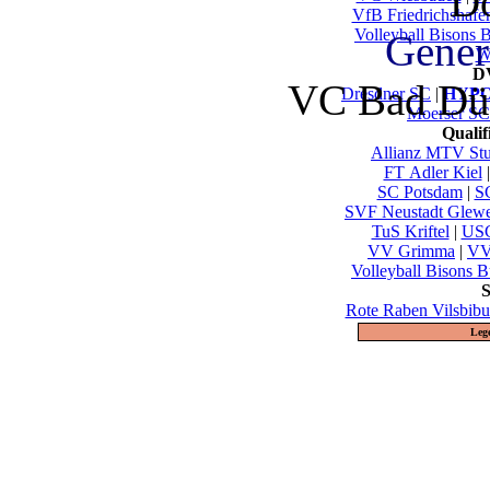
Do
VfB Friedrichshafe
Volleyball Bisons 
Gener
Wu
DV
VC Bad Dür
Dresdner SC
|
HYPO 
Moerser SC
Quali
Allianz MTV Stut
FT Adler Kiel
SC Potsdam
|
S
SVF Neustadt Glew
TuS Kriftel
|
USC
VV Grimma
|
VV
Volleyball Bisons B
S
Rote Raben Vilsbibu
Leg