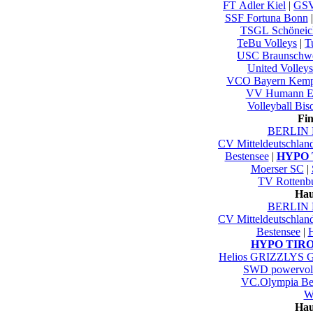
FT Adler Kiel
|
GSV
SSF Fortuna Bonn
TSGL Schöneic
TeBu Volleys
|
T
USC Braunschw
United Volley
VCO Bayern Kemp
VV Humann E
Volleyball Bis
Fi
BERLIN 
CV Mitteldeutschlan
Bestensee
|
HYPO T
Moerser SC
|
TV Rottenb
Hau
BERLIN 
CV Mitteldeutschlan
Bestensee
|
HYPO TIROL
Helios GRIZZLYS G
SWD powervoll
VC.Olympia Be
Wu
Hau