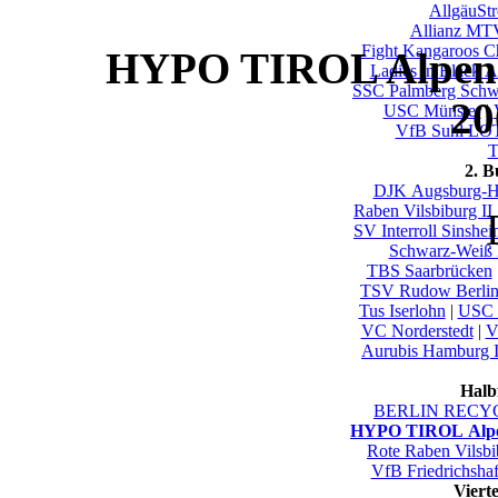
AllgäuSt
Allianz MTV
Fight.Kangaroos C
HYPO TIROL AlpenVo
Ladies in Black 
SSC Palmberg Schw
20
USC Münster
|
VfB Suhl LO
T
2. 
DJK Augsburg-H
Raben Vilsbiburg II
SV Interroll Sinshe
Schwarz-Weiß 
TBS Saarbrücken
TSV Rudow Berli
Tus Iserlohn
|
USC_
VC Norderstedt
|
V
Aurubis Hamburg I
Halb
BERLIN RECYC
HYPO TIROL Alpen
Rote Raben Vilsbi
VfB Friedrichsha
Viert