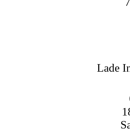
7
Lade I
1
S