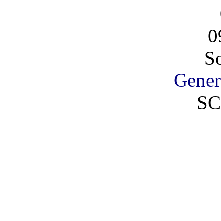
0
So
Gener
SC