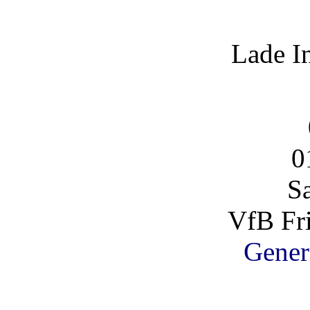
Lade I
0
S
VfB Fri
Gener