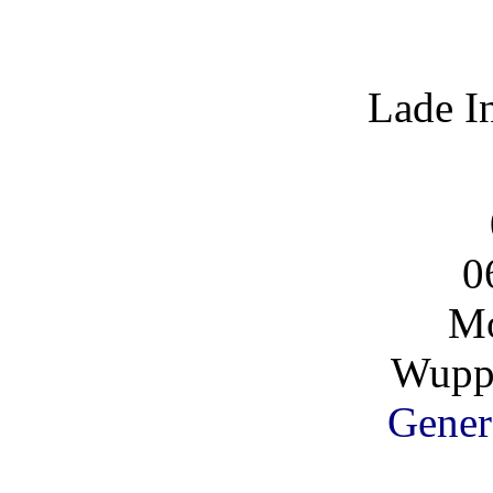
Lade I
0
Mo
Wuppe
Gener