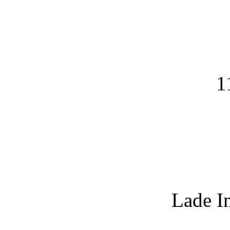
1
Lade I