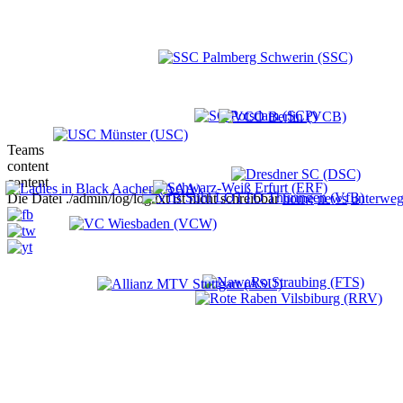
Teams
content
content
Die Datei ./admin/log/log.txt ist nicht schreibbar
home
news
unterweg