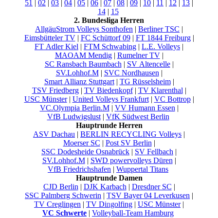
51
|
02
|
03
|
04
|
05
|
06
|
07
|
08
|
09
|
10
|
11
|
12
|
13
|
14
|
15
2. Bundesliga Herren
AllgäuStrom Volleys Sonthofen
|
Berliner TSC
|
Eimsbütteler TV
|
FC Schüttorf 09
|
FT 1844 Freiburg
|
FT Adler Kiel
|
FTM Schwabing
|
L.E. Volleys
|
MAOAM Mendig
|
Rumelner TV
|
SC Ransbach Baumbach
|
SV Altencelle
|
SV.Lohhof.M
|
SVC Nordhausen
|
Smart Allianz Stuttgart
|
TG Rüsselsheim
|
TSV Friedberg
|
TV Biedenkopf
|
TV Klarenthal
|
USC Münster
|
United Volleys Frankfurt
|
VC Bottrop
|
VC.Olympia Berlin.M
|
VV Humann Essen
|
VfB Ludwigslust
|
VfK Südwest Berlin
Hauptrunde Herren
ASV Dachau
|
BERLIN RECYCLING Volleys
|
Moerser SC
|
Post SV Berlin
|
SSC Dodesheide Osnabrück
|
SV Fellbach
|
SV.Lohhof.M
|
SWD powervolleys Düren
|
VfB Friedrichshafen
|
Wuppertal Titans
Hauptrunde Damen
CJD Berlin
|
DJK Karbach
|
Dresdner SC
|
SSC Palmberg Schwerin
|
TSV Bayer 04 Leverkusen
|
TV Creglingen
|
TV Dingolfing
|
USC Münster
|
VC Schwerte
|
Volleyball-Team Hamburg