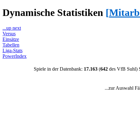
Dynamische Statistiken
[
Mitarb
...up next
Versus
Einsätze
Tabellen
Liga-Stats
PowerIndex
Spiele in der Datenbank:
17.163
(
642
des VfB Suhl) 
...zur Auswahl Fä