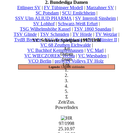
2. Bundesliga Damen
Ettlinger SV
|
FV Tübinger Modell
|
Marzahner SV
|
SC Potsdam
|
SCU Emlichheim
|
SSV Ulm ALIUD PHARMA
|
SV Interroll Sinsheim
|
SV Lohhof
|
Schwarz-Weiß Erfurt
|
TSG Wilhelmshöhe Kassel
|
TSV 1860 Spandau
|
TSV Glinde
|
TSV Schmiden
|
TV Hörde
|
TV Wetzlar
|
TvdB Bremen
|
USC Braunschweig
|
USC_Münster II
|
VC Schwerte Spielplan 1997/1998
VC 68 Zeuthen Eichwalde
|
Art
VC Buchhof Kempfenhausen
|
VC Marl
|
Datum
VC WIECZOREK Vechta
|
VC Wiesbaden
|
Team
VCO Berlin
|
proWIN Volleys TV Holz
Erg.
Legende:
Legende einblenden
1.
2.
3.
4.
5.
Σ
Zeit/Zus.
PowerIndex
97/1998
25.10.97