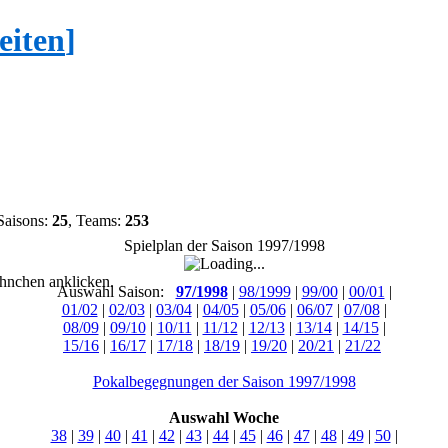
eiten
]
Saisons:
25
, Teams:
253
Spielplan der Saison 1997/1998
hnchen anklicken.
Auswahl Saison:
97/1998
|
98/1999
|
99/00
|
00/01
|
01/02
|
02/03
|
03/04
|
04/05
|
05/06
|
06/07
|
07/08
|
08/09
|
09/10
|
10/11
|
11/12
|
12/13
|
13/14
|
14/15
|
15/16
|
16/17
|
17/18
|
18/19
|
19/20
|
20/21
|
21/22
Pokalbegegnungen der Saison 1997/1998
Auswahl Woche
38
|
39
|
40
|
41
|
42
|
43
|
44
|
45
|
46
|
47
|
48
|
49
|
50
|