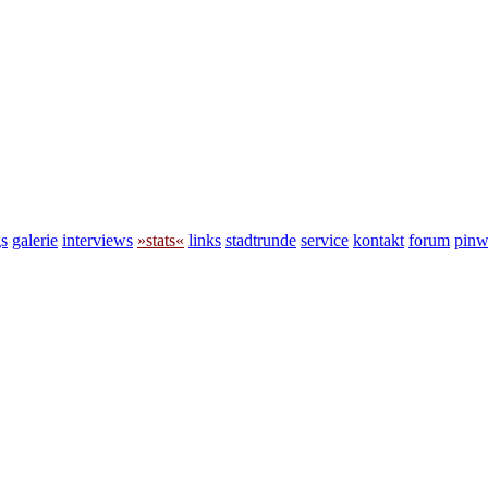
s
galerie
interviews
»stats«
links
stadtrunde
service
kontakt
forum
pin