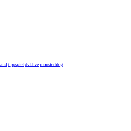
wand
tippspiel
dvl-live
monsterblog