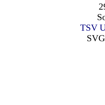
2
So
TSV U
SVG