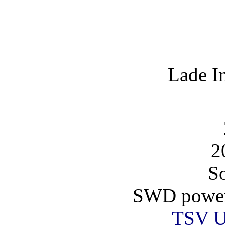
Lade I
2
So
SWD powe
TSV U