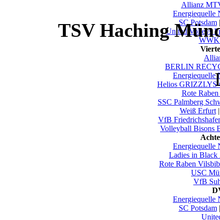
Allianz MTV
Energiequelle
SC Potsdam
TSV Haching Münch
United Volleys F
WWK V
Viert
Alli
BERLIN RECYC
Energiequelle
Helios GRIZZLYS 
Rote Raben 
SSC Palmberg Sch
Weiß Erfurt
VfB Friedrichshafe
Volleyball Bisons 
Achte
Energiequelle
Ladies in Black
Rote Raben Vilsbi
USC Mün
VfB Su
DV
Energiequelle
SC Potsdam
Unite