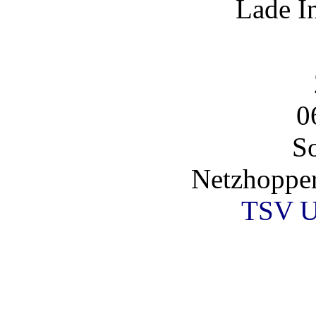
Lade I
0
So
Netzhoppe
TSV U