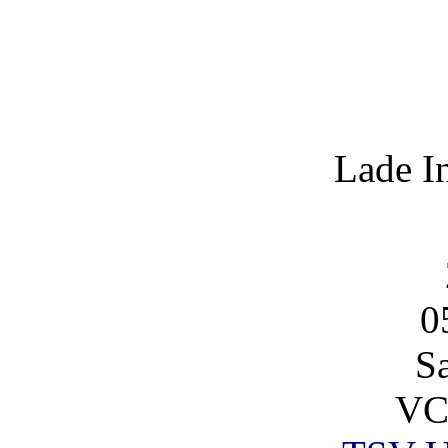
Lade I
0
S
VC