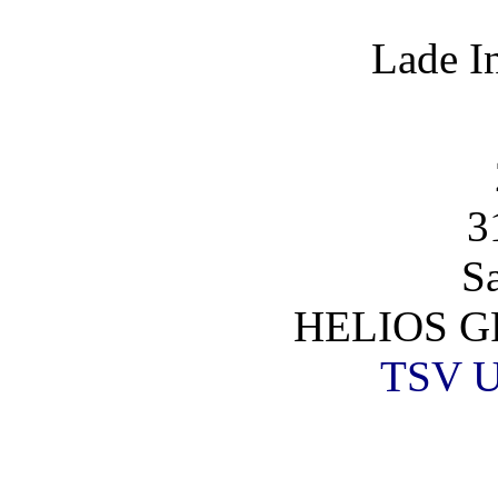
Lade I
3
S
HELIOS G
TSV U