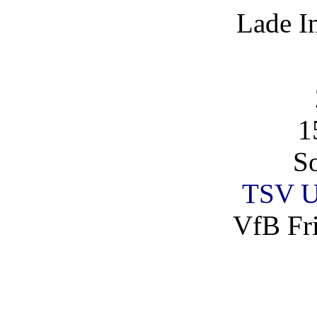
Lade I
1
So
TSV U
VfB Fri