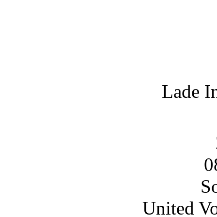
Lade I
0
So
United Vo