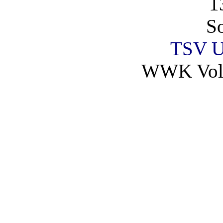
1
So
TSV U
WWK Voll