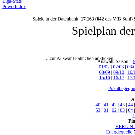
Liga-Stats
PowerIndex
Spiele in der Datenbank:
17.163
(
642
des VfB Suhl) 
Spielplan de
...zur Auswahl Fähnchen anklicken.
Auswahl Saison:
01/02
|
02/03
|
03/
08/09
|
09/10
|
10/
15/16
|
16/17
|
17/
Pokalbegegnu
A
40
|
41
|
42
|
43
|
44
53
|
01
|
02
|
03
|
04
1
Fi
BERLIN 
Energiequelle