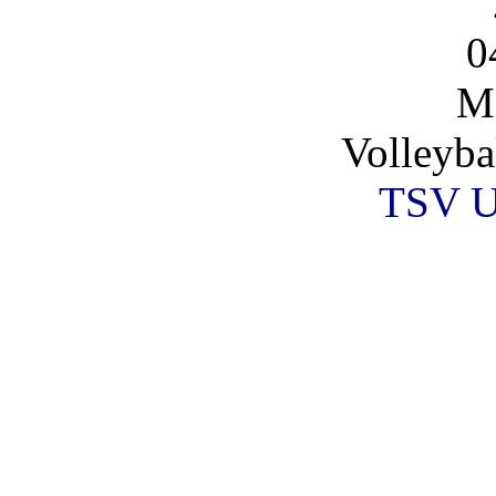
0
Mi
Volleyba
TSV U