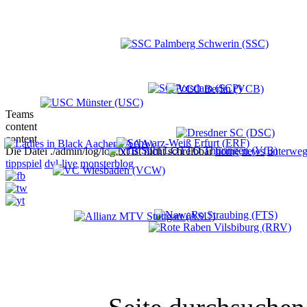
Teams
content
content
Die Datei ./admin/log/log.txt ist nicht schreibbar
home
news
unterweg
tippspiel
dvl-live
monsterblog