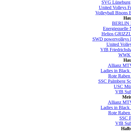
SVG Lüneburg
United Volleys F
Volleyball Bisons 
Hau
BERLIN 
Energiequelle
Helios GRIZZL
SWD powervolleys 
United Volle
VfB Friedrichsh
WWK V
Hau
Allianz MTV
Ladies in Black
Rote Raben 
SSC Palmberg Sc
USC Mün
VfB Su
Mei
Allianz MTV
Ladies in Black
Rote Raben 
SSC P
VfB Su
Halb