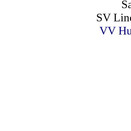
S
SV Lin
VV Hu