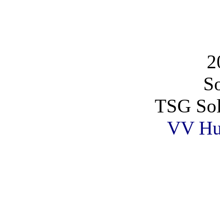
2
So
TSG Sol
VV Hu