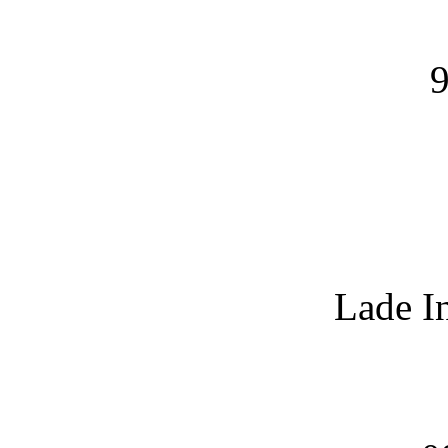
9
Lade I