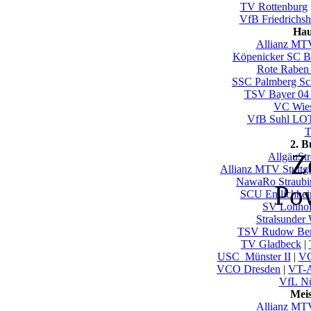
TV Rottenburg
VfB Friedrichsh
Hau
Allianz MTV
Köpenicker SC Be
Rote Raben 
SSC Palmberg Sc
TSV Bayer 04
VC Wie
VfB Suhl LO
T
2. 
Z
AllgäuSt
Allianz MTV Stuttgar
NawaRo Straubi
Po
SCU Emlichhe
SV Lohho
Stralsunder 
TSV Rudow Ber
TV Gladbeck
|
USC_Münster II
|
VC
VCO Dresden
|
VT-A
VfL Nü
Mei
Allianz MTV