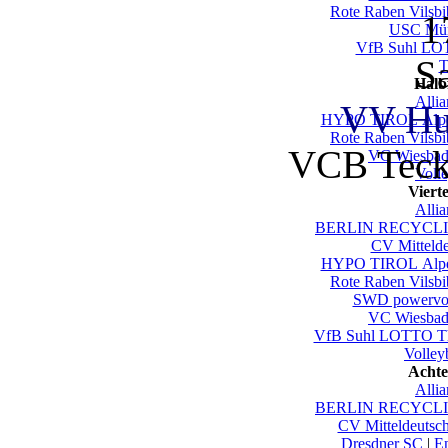
Rote Raben Vilsbi
1
USC Mün
VfB Suhl LO
S
T
Halb
Alli
VV Hu
HYPO TIROL Alpen
Rote Raben Vilsbi
VCB Teck
VC Wiesbad
Voll
Viert
Alli
BERLIN RECYCLIN
CV Mittelde
HYPO TIROL Alpen
Rote Raben Vilsbi
SWD powervol
VC Wiesbad
VfB Suhl LOTTO Th
Volley
Achte
Alli
BERLIN RECYCLIN
CV Mitteldeutsc
Dresdner SC
|
En