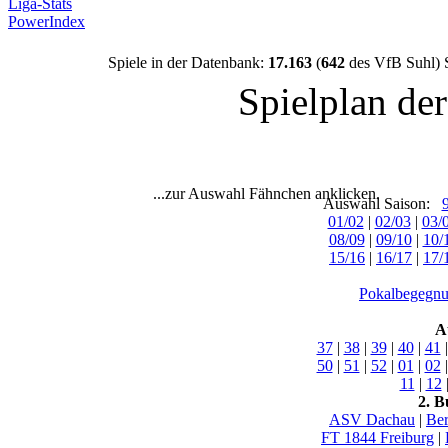
Liga-Stats
PowerIndex
Spiele in der Datenbank:
17.163
(
642
des VfB Suhl) 
Spielplan de
...zur Auswahl Fähnchen anklicken.
Auswahl Saison:
01/02
|
02/03
|
03/
08/09
|
09/10
|
10/
15/16
|
16/17
|
17/
Pokalbegegnu
A
37
|
38
|
39
|
40
|
41
50
|
51
|
52
|
01
|
02
11
|
12
2. B
ASV Dachau
|
Ber
FT 1844 Freiburg
|