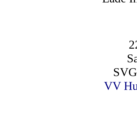
2
S
SVG
VV Hu