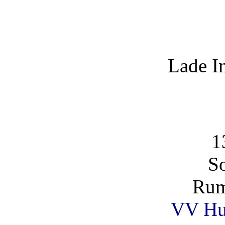
Lade I
1
So
Rum
VV Hu