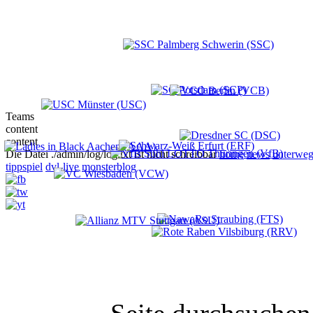
Teams
content
content
Die Datei ./admin/log/log.txt ist nicht schreibbar
home
news
unterweg
tippspiel
dvl-live
monsterblog