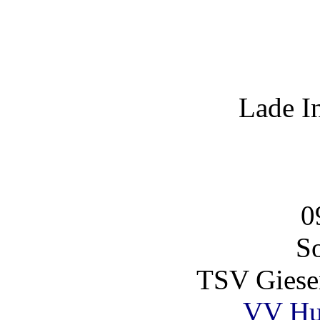
Lade I
0
So
TSV Giese
VV Hu