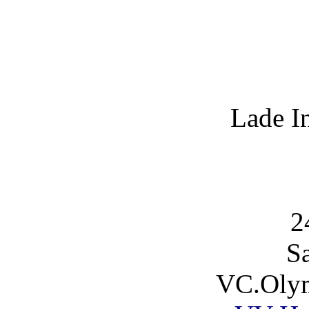
Lade I
2
S
VC.Olym