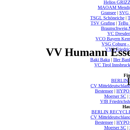
Helios GRIZ
MAOAM Mendi
Gransee
|
SVG 
TSGL Schöneiche
|
T
TSV Grafing
|
TeBu 
Braunschweig
VC Dresde
VCO Bayern Kem
VSG Coburg -
VV Humann Essen
VYS Friedric
Baki Baku
|
Iller Ba
VC Tirol Innsbruc
Fi
BERLIN 
CV Mitteldeutschlan
Bestensee
|
HYPO 
Moerser SC
|
VfB Friedrichsh
Hau
BERLIN RECYCLIN
CV Mitteldeutschlan
Bestensee
|
HYPO 
Moerser SC
|