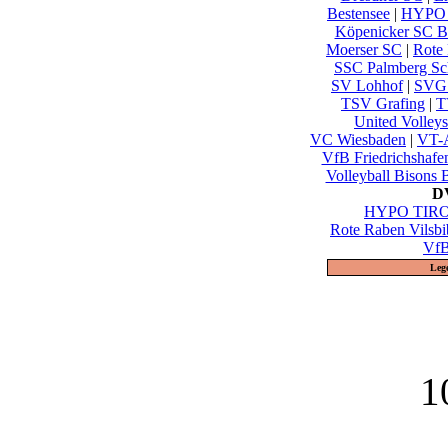
Bestensee
|
HYPO 
Köpenicker SC Be
Moerser SC
|
Rote 
SSC Palmberg Sc
SV Lohhof
|
SVG 
TSV Grafing
|
T
United Volley
VC Wiesbaden
|
VT-A
VfB Friedrichshafe
Volleyball Bisons 
DV
HYPO TIROL
Rote Raben Vilsbi
VfB
Leg
1