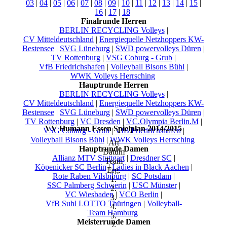
03
|
04
|
05
|
06
|
07
|
08
|
09
|
10
|
11
|
12
|
13
|
14
|
15
|
16
|
17
|
18
Finalrunde Herren
BERLIN RECYCLING Volleys
|
CV Mitteldeutschland
|
Energiequelle Netzhoppers KW-
Bestensee
|
SVG Lüneburg
|
SWD powervolleys Düren
|
TV Rottenburg
|
VSG Coburg - Grub
|
VfB Friedrichshafen
|
Volleyball Bisons Bühl
|
WWK Volleys Herrsching
Hauptrunde Herren
BERLIN RECYCLING Volleys
|
CV Mitteldeutschland
|
Energiequelle Netzhoppers KW-
Bestensee
|
SVG Lüneburg
|
SWD powervolleys Düren
|
TV Rottenburg
|
VC Dresden
|
VC.Olympia Berlin.M
|
VV Humann Essen Spielplan 2014/2015
VSG Coburg - Grub
|
VfB Friedrichshafen
|
Volleyball Bisons Bühl
|
WWK Volleys Herrsching
Art
Hauptrunde Damen
Datum
Allianz MTV Stuttgart
|
Dresdner SC
|
Team
Köpenicker SC Berlin
|
Ladies in Black Aachen
|
Erg.
Rote Raben Vilsbiburg
|
SC Potsdam
|
1.
SSC Palmberg Schwerin
|
USC Münster
|
2.
VC Wiesbaden
|
VCO Berlin
|
3.
VfB Suhl LOTTO Thüringen
|
Volleyball-
4.
Team Hamburg
5.
Meisterrunde Damen
Σ