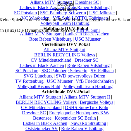
Allianz MTV Stuttgart
|
Dresdner SC
|
Zeit/Zus.
Ladies in Black Aachen
|
Rote Raben Vilsbiburg
|
PowerIndex
SC Potsdam
|
SSC Palmberg Schwerin
|
USC Münster
|
VC Wiesbaden
|
VfB Suhl LOTTO Thüringen
|
Keine Spiele in der Datenbank für
VV Humann Essen
in dieser Saison
Volleyball-Team Hamburg
Halbfinale DVV-Pokal
nn (Bux) Die Dynamics unterstützen den
VfB 91 Suhl
Allianz MTV Stuttgart
|
Ladies in Black Aachen
|
Rote Raben Vilsbiburg
|
USC Münster
Viertelfinale DVV-Pokal
Allianz MTV Stuttgart
|
BERLIN RECYCLING Volleys
|
CV Mitteldeutschland
|
Dresdner SC
|
Ladies in Black Aachen
|
Rote Raben Vilsbiburg
|
SC Potsdam
|
SSC Palmberg Schwerin
|
SV Fellbach
|
SVG Lüneburg
|
SWD powervolleys Düren
|
TV Rottenburg
|
USC Münster
|
VfB Friedrichshafen
|
Volleyball Bisons Bühl
|
Volleyball-Team Hamburg
Achtelfinale DVV-Pokal
Allianz MTV Stuttgart
|
Allianz MTV Stuttgart II
|
BERLIN RECYCLING Volleys
|
Bergische Volleys
|
CV Mitteldeutschland
|
DSHS SnowTrex Köln
|
Dresdner SC
|
Energiequelle Netzhoppers KW-
Bestensee
|
Köpenicker SC Berlin
|
Ladies in Black Aachen
|
NawaRo Straubing
|
Oststeinbeker SV
|
Rote Raben Vilsbiburg
|