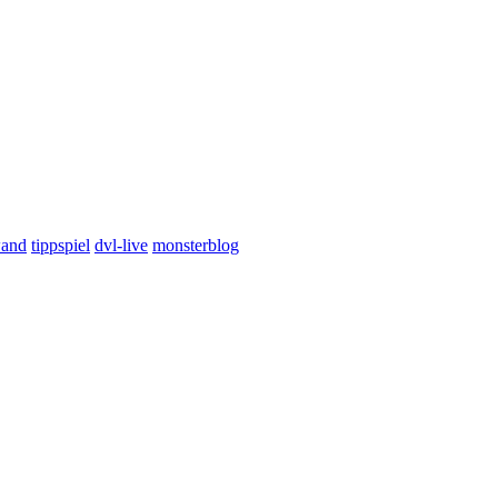
wand
tippspiel
dvl-live
monsterblog