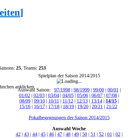
eiten
]
Saisons:
25
, Teams:
253
Spielplan der Saison 2014/2015
hnchen anklicken.
Auswahl Saison:
97/1998
|
98/1999
|
99/00
|
00/01
|
01/02
|
02/03
|
03/04
|
04/05
|
05/06
|
06/07
|
07/08
|
08/09
|
09/10
|
10/11
|
11/12
|
12/13
|
13/14
|
14/15
|
15/16
|
16/17
|
17/18
|
18/19
|
19/20
|
20/21
|
21/22
Pokalbegegnungen der Saison 2014/2015
Auswahl Woche
42
|
43
|
44
|
45
|
46
|
47
|
48
|
49
|
50
|
51
|
52
|
01
|
02
|