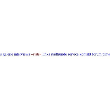
s
galerie
interviews
»stats«
links
stadtrunde
service
kontakt
forum
pin