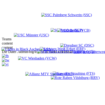
Teams
content
content
Die Datei ./admin/log/log.txt ist nicht schreibbar
home
news
unterweg