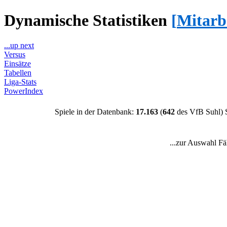
Dynamische Statistiken
[
Mitarb
...up next
Versus
Einsätze
Tabellen
Liga-Stats
PowerIndex
Spiele in der Datenbank:
17.163
(
642
des VfB Suhl) 
...zur Auswahl Fä