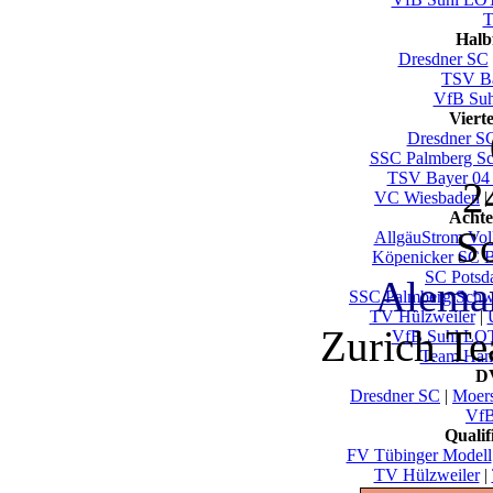
T
Halb
Dresdner SC
TSV Ba
VfB Su
Viert
Dresdner S
SSC Palmberg Sc
TSV Bayer 04
2
VC Wiesbaden
|
Achte
So
AllgäuStrom Vol
Köpenicker SC B
SC Pots
Alema
SSC Palmberg Schw
TV Hülzweiler
|
Zurich T
VfB Suhl LO
Team Ham
DV
Dresdner SC
|
Moer
VfB
Quali
FV Tübinger Modell
TV Hülzweiler
|