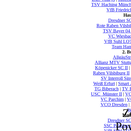
TSV Haching Münc
VfB Friedric
Hau
Dresdner S
Rote Raben Vilsbi
TSV Bayer 04
VC Wiesba
VfB Suhl LO
Team Ham
2. 
AllgäuSt
Allianz MTV Stuttg
Köpenicker SC II
|
Raben Vilsbiburg II
SV Interroll Si
Weiß Erfurt
|
Smart A
TG Biberach
|
TV H
USC_Münster II
|
VC
VC Parchim
|
V
VCO Dresden
|
Z
W
Mei
Dresdner S
Po
SSC Palmberg
VfB Suhl LO