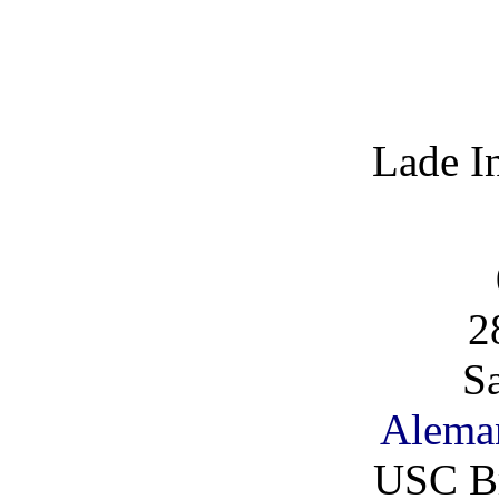
Lade I
2
S
Alema
USC B