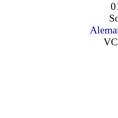
0
So
Alema
VC