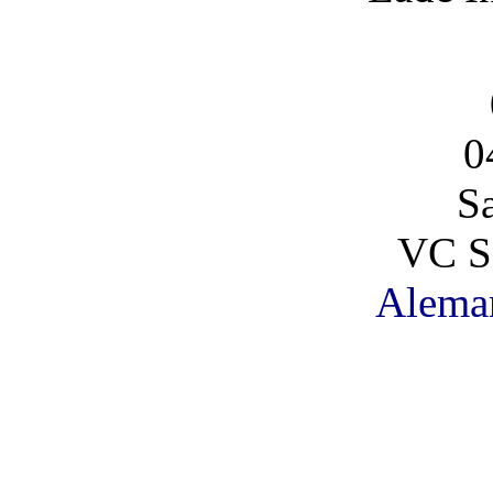
0
S
VC S
Alema