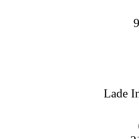
9
Lade I