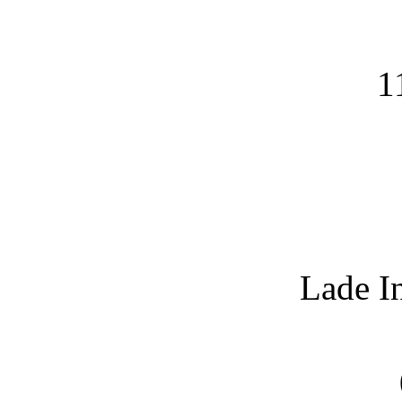
1
Lade I