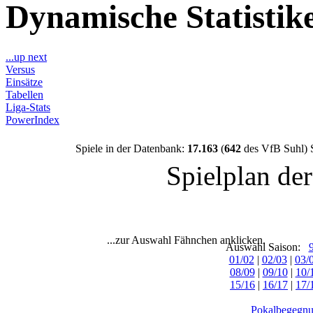
Dynamische Statisti
...up next
Versus
Einsätze
Tabellen
Liga-Stats
PowerIndex
Spiele in der Datenbank:
17.163
(
642
des VfB Suhl) 
Spielplan de
...zur Auswahl Fähnchen anklicken.
Auswahl Saison:
01/02
|
02/03
|
03/
08/09
|
09/10
|
10/
15/16
|
16/17
|
17/
Pokalbegegnu