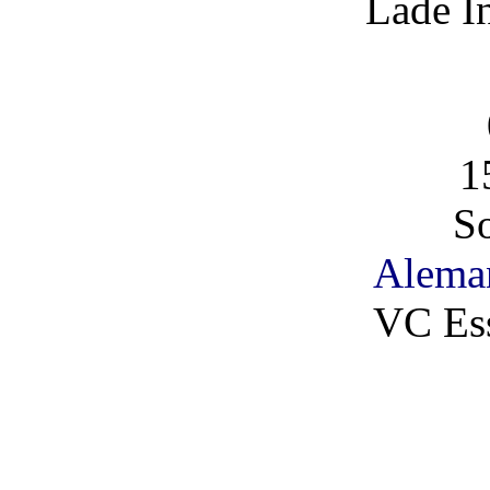
Lade I
1
So
Alema
VC Es