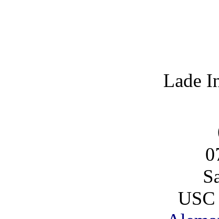
Lade I
0
S
USC 