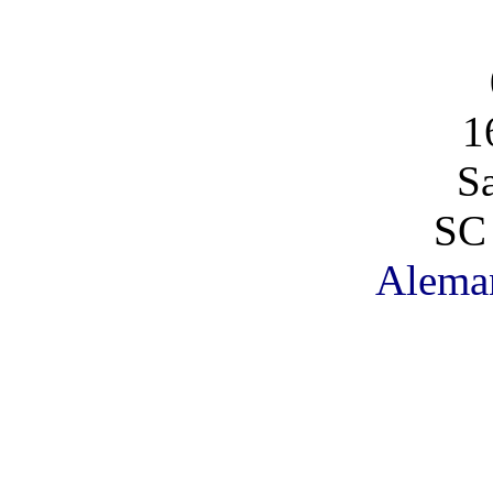
1
S
SC
Alema