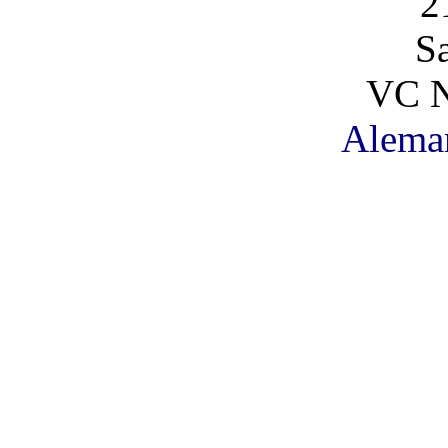
2
S
VC N
Alema