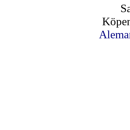
S
Köpen
Alema