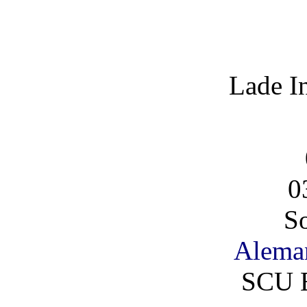
Lade I
0
So
Alema
SCU 