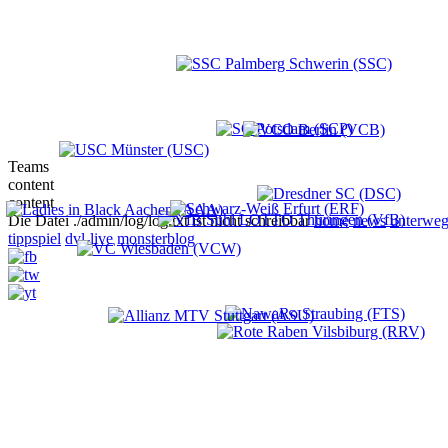
Teams
content
content
Die Datei ./admin/log/log.txt ist nicht schreibbar
home
news
unterweg
tippspiel
dvl-live
monsterblog