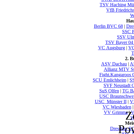
TSV Haching Mü
VfB Friedrich
Wu
Hau
Berlin BVC 68
|
Dre
SSC P
SSV U
TSV Bayer 04
VC Augsburg
|
VC
T
2. 
ASV Dachau
|
Al
Allianz MTV St
Fight.Kangaroos 
SCU Emlichheim
|
SS
SVF Neustadt 
SuS Olfen
|
TG B
USC Braunschwe
USC_Münster II
|
V
VC Wiesbaden
Z
VV Grimma
|
V
W
Mei
Po
Dresdner S
SSC P