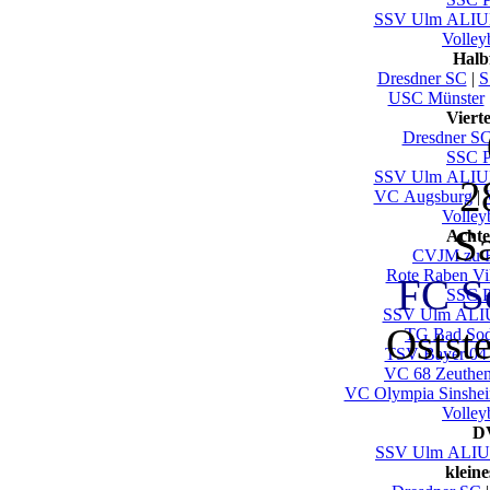
SSV Ulm ALI
Volley
Halb
Dresdner SC
|
S
USC Münster
Viert
Dresdner S
SSC P
SSV Ulm ALI
2
VC Augsburg
|
Volley
S
Achte
CVJM zu 
Rote Raben Vi
FC Sc
SSC P
SSV Ulm AL
Ostst
TG Bad So
TSV Bayer 04
VC 68 Zeuthen
VC Olympia Sinshe
Volley
DV
SSV Ulm AL
klein