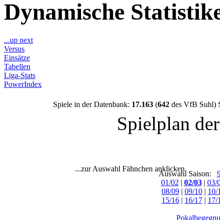
Dynamische Statisti
...up next
Versus
Einsätze
Tabellen
Liga-Stats
PowerIndex
Spiele in der Datenbank:
17.163
(
642
des VfB Suhl) 
Spielplan de
...zur Auswahl Fähnchen anklicken.
Auswahl Saison:
01/02
|
02/03
|
03/
08/09
|
09/10
|
10/
15/16
|
16/17
|
17/
Pokalbegegnu