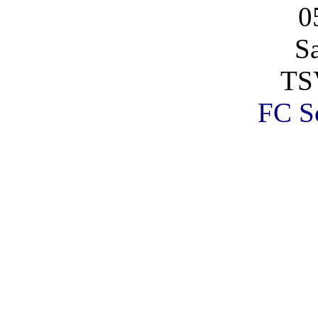
0
S
TS
FC Sc