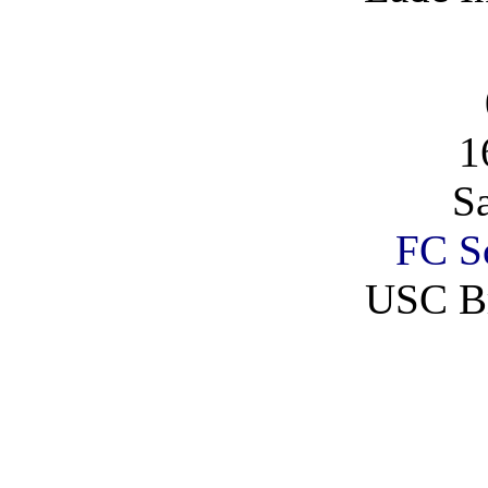
1
S
FC Sc
USC B