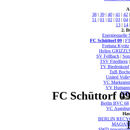
A
38
|
39
|
40
|
41
|
42
51
|
01
|
02
|
03
|
04
13
|
14
2. B
Energiequelle
FC Schüttorf 09
|
FT
Fortuna Kyritz
Helios GRIZZL
SV Fellbach
|
Son
TSV Friedberg
TV Biedenkopf
TuB Bocho
United Volle
VC Markranst
VV Humann 
FC Schüttorf 09
VfB.
Abst
Berlin BVC 68
VC Augsbur
Hau
BERLIN RECYC
MAOAM 
SWD powervolle