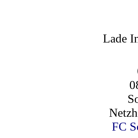
Lade I
0
So
Netz
FC Sc