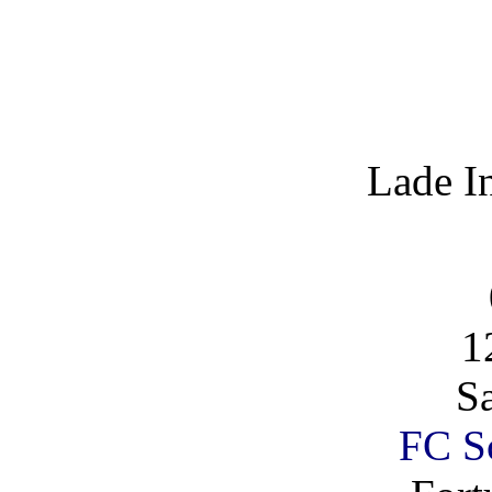
Lade I
1
S
FC Sc