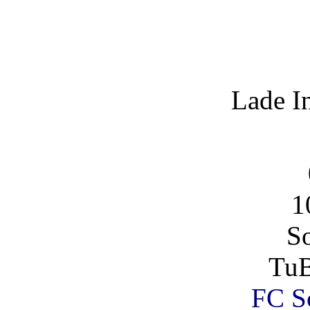
Lade I
1
So
TuB
FC Sc