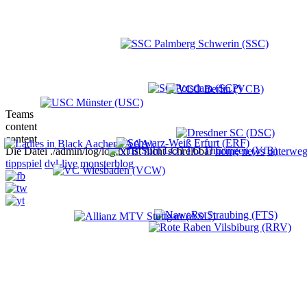
Teams
content
content
Die Datei ./admin/log/log.txt ist nicht schreibbar
home
news
unterweg
tippspiel
dvl-live
monsterblog