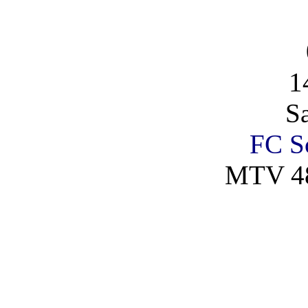
1
S
FC Sc
MTV 48