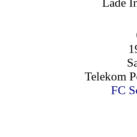
Lade I
1
S
Telekom Po
FC Sc