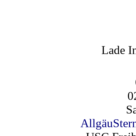
Lade I
0
S
AllgäuSter