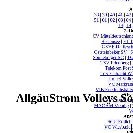
A
38
|
39
|
40
|
41
|
42
51
|
01
|
02
|
03
|
04
13
|
14
2. B
CV Mitteldeutschlan
Bestensee
|
FT 1
GSVE Delitzsc
Oststeinbeker SV
|
S
Sonneberger SC
|
TG
TSV Friedberg
|
Telekom Post 
TuS Eintracht W
United Volle
VC Markrans
VfB.Friedrichshafen
AllgäuStrom Volleys So
Abst
ASV Dachau
MAOAM Mendig
|
Wu
Abst
SCU Emlich
VC Wiesbaden
Fi