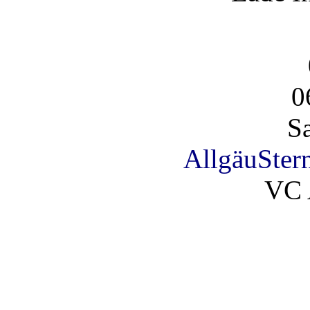
0
S
AllgäuSter
VC 