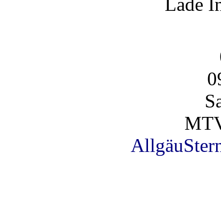
Lade I
0
S
MTV 
AllgäuSter