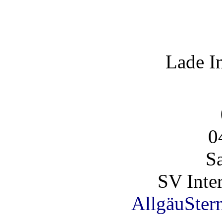
Lade I
0
S
SV Inte
AllgäuSter