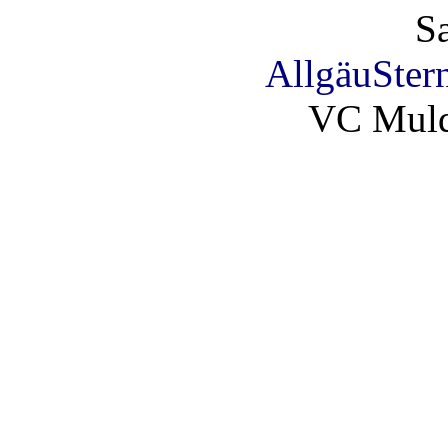
S
AllgäuSter
VC Muld