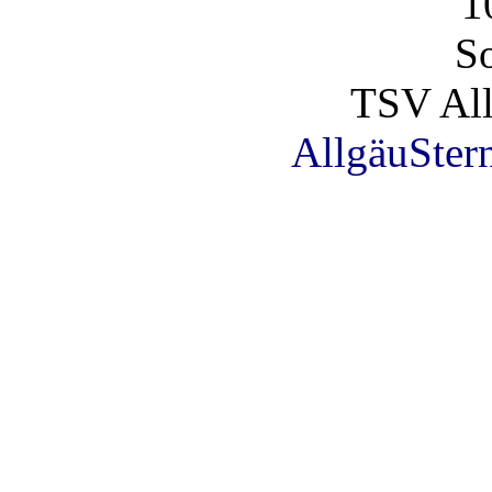
1
So
TSV All
AllgäuSter