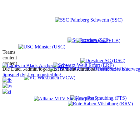
Teams
content
content
Die Datei ./admin/log/log.txt ist nicht schreibbar
home
news
unterweg
tippspiel
dvl-live
monsterblog