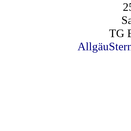
2
S
TG 
AllgäuSter