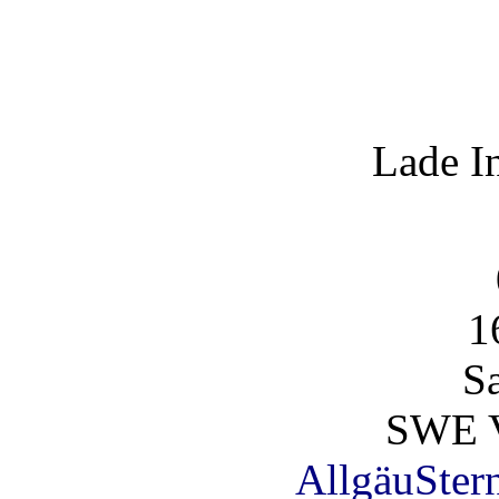
Lade I
1
S
SWE V
AllgäuSter