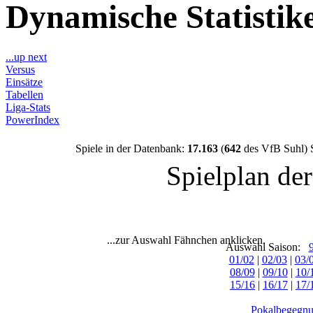
Dynamische Statisti
...up next
Versus
Einsätze
Tabellen
Liga-Stats
PowerIndex
Spiele in der Datenbank:
17.163
(
642
des VfB Suhl) 
Spielplan de
...zur Auswahl Fähnchen anklicken.
Auswahl Saison:
01/02
|
02/03
|
03/
08/09
|
09/10
|
10/
15/16
|
16/17
|
17/
Pokalbegegnu