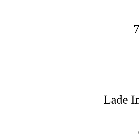
7
Lade I