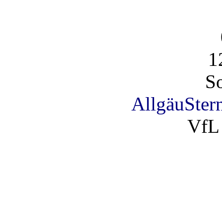
1
So
AllgäuSter
VfL