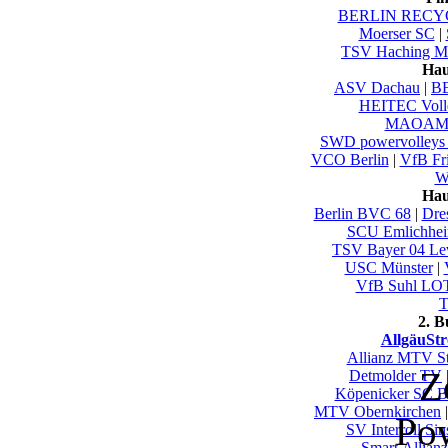
BERLIN RECYC
Moerser SC
|
TSV Haching M
Hau
ASV Dachau
|
B
HEITEC Voll
MAOAM 
SWD powervolleys
VCO Berlin
|
VfB Fri
Wu
Hau
Berlin BVC 68
|
Dre
SCU Emlichhe
TSV Bayer 04 Le
USC Münster
|
VfB Suhl LO
T
2. 
AllgäuStr
Allianz MTV St
Z
Detmolder TV
Köpenicker SC Be
MTV Obernkirchen
Po
SV Interroll Si
Smart Allianz