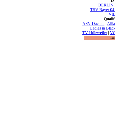
DV
BERLIN 
TSV Bayer 04
VfB
Quali
ASV Dachau
|
Alli
Ladies in Blac
TV Hülzweiler
|
VC
Leg