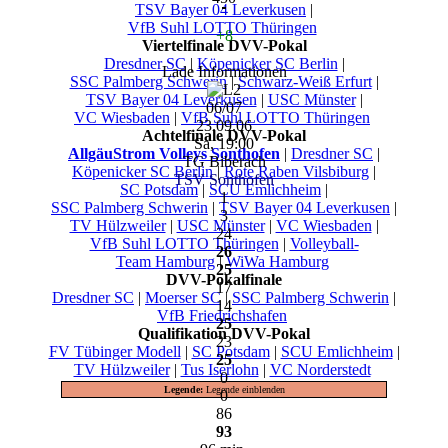
TSV Bayer 04 Leverkusen
|
VfB Suhl LOTTO Thüringen
+8
Viertelfinale DVV-Pokal
Dresdner SC
|
Köpenicker SC Berlin
|
Lade Informationen
SSC Palmberg Schwerin
|
Schwarz-Weiß Erfurt
|
TSV Bayer 04 Leverkusen
|
USC Münster
|
06/07
VC Wiesbaden
|
VfB Suhl LOTTO Thüringen
23.09.06
Achtelfinale DVV-Pokal
Sa, 19:00
AllgäuStrom Volleys Sonthofen
|
Dresdner SC
|
TG Biberach
Köpenicker SC Berlin
|
Rote Raben Vilsbiburg
|
TSV Sonthofen
SC Potsdam
|
SCU Emlichheim
|
1
SSC Palmberg Schwerin
|
TSV Bayer 04 Leverkusen
|
3
TV Hülzweiler
|
USC Münster
|
VC Wiesbaden
|
24
VfB Suhl LOTTO Thüringen
|
Volleyball-
26
Team Hamburg
|
WiWa Hamburg
25
DVV-Pokalfinale
17
Dresdner SC
|
Moerser SC
|
SSC Palmberg Schwerin
|
14
VfB Friedrichshafen
25
Qualifikation DVV-Pokal
23
FV Tübinger Modell
|
SC Potsdam
|
SCU Emlichheim
|
25
TV Hülzweiler
|
Tus Iserlohn
|
VC Norderstedt
0
Legende:
Legende einblenden
0
86
93