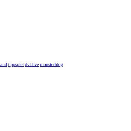
wand
tippspiel
dvl-live
monsterblog