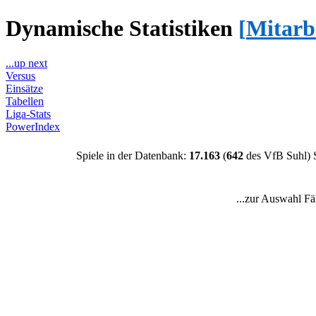
Dynamische Statistiken
[
Mitarb
...up next
Versus
Einsätze
Tabellen
Liga-Stats
PowerIndex
Spiele in der Datenbank:
17.163
(
642
des VfB Suhl) 
...zur Auswahl Fä