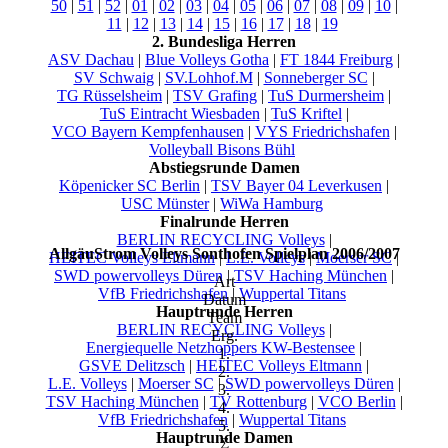
50
|
51
|
52
|
01
|
02
|
03
|
04
|
05
|
06
|
07
|
08
|
09
|
10
|
11
|
12
|
13
|
14
|
15
|
16
|
17
|
18
|
19
2. Bundesliga Herren
ASV Dachau
|
Blue Volleys Gotha
|
FT 1844 Freiburg
|
SV Schwaig
|
SV.Lohhof.M
|
Sonneberger SC
|
TG Rüsselsheim
|
TSV Grafing
|
TuS Durmersheim
|
TuS Eintracht Wiesbaden
|
TuS Kriftel
|
VCO Bayern Kempfenhausen
|
VYS Friedrichshafen
|
Volleyball Bisons Bühl
Abstiegsrunde Damen
Köpenicker SC Berlin
|
TSV Bayer 04 Leverkusen
|
USC Münster
|
WiWa Hamburg
Finalrunde Herren
BERLIN RECYCLING Volleys
|
AllgäuStrom Volleys Sonthofen Spielplan 2006/2007
HEITEC Volleys Eltmann
|
L.E. Volleys
|
Moerser SC
|
SWD powervolleys Düren
|
TSV Haching München
|
Art
VfB Friedrichshafen
|
Wuppertal Titans
Datum
Hauptrunde Herren
Team
BERLIN RECYCLING Volleys
|
Erg.
Energiequelle Netzhoppers KW-Bestensee
|
1.
GSVE Delitzsch
|
HEITEC Volleys Eltmann
|
2.
L.E. Volleys
|
Moerser SC
|
SWD powervolleys Düren
|
3.
TSV Haching München
|
TV Rottenburg
|
VCO Berlin
|
4.
VfB Friedrichshafen
|
Wuppertal Titans
5.
Hauptrunde Damen
Σ