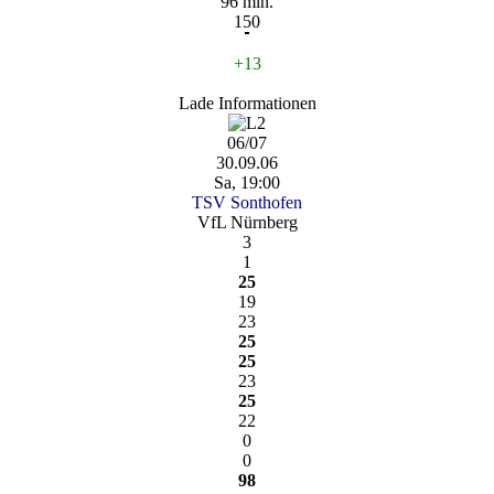
96 min.
150
+13
Lade Informationen
06/07
30.09.06
Sa, 19:00
TSV Sonthofen
VfL Nürnberg
3
1
25
19
23
25
25
23
25
22
0
0
98