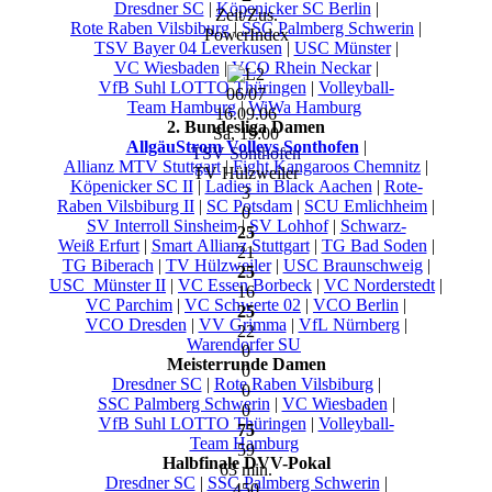
Dresdner SC
|
Köpenicker SC Berlin
|
Zeit/Zus.
Rote Raben Vilsbiburg
|
SSC Palmberg Schwerin
|
PowerIndex
TSV Bayer 04 Leverkusen
|
USC Münster
|
VC Wiesbaden
|
VCO Rhein Neckar
|
VfB Suhl LOTTO Thüringen
|
Volleyball-
06/07
Team Hamburg
|
WiWa Hamburg
16.09.06
2. Bundesliga Damen
Sa, 19:00
AllgäuStrom Volleys Sonthofen
|
TSV Sonthofen
Allianz MTV Stuttgart
|
Fight.Kangaroos Chemnitz
|
TV Hülzweiler
Köpenicker SC II
|
Ladies in Black Aachen
|
Rote-
3
Raben Vilsbiburg II
|
SC Potsdam
|
SCU Emlichheim
|
0
SV Interroll Sinsheim
|
SV Lohhof
|
Schwarz-
25
Weiß Erfurt
|
Smart Allianz Stuttgart
|
TG Bad Soden
|
21
TG Biberach
|
TV Hülzweiler
|
USC Braunschweig
|
25
USC_Münster II
|
VC Essen Borbeck
|
VC Norderstedt
|
16
VC Parchim
|
VC Schwerte 02
|
VCO Berlin
|
25
VCO Dresden
|
VV Grimma
|
VfL Nürnberg
|
22
Warendorfer SU
0
Meisterrunde Damen
0
Dresdner SC
|
Rote Raben Vilsbiburg
|
0
SSC Palmberg Schwerin
|
VC Wiesbaden
|
0
VfB Suhl LOTTO Thüringen
|
Volleyball-
75
Team Hamburg
59
Halbfinale DVV-Pokal
63 min.
Dresdner SC
|
SSC Palmberg Schwerin
|
450