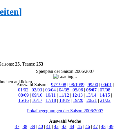
eiten
]
Saisons:
25
, Teams:
253
Spielplan der Saison 2006/2007
hnchen anklicken.
Auswahl Saison:
97/1998
|
98/1999
|
99/00
|
00/01
|
01/02
|
02/03
|
03/04
|
04/05
|
05/06
|
06/07
|
07/08
|
08/09
|
09/10
|
10/11
|
11/12
|
12/13
|
13/14
|
14/15
|
15/16
|
16/17
|
17/18
|
18/19
|
19/20
|
20/21
|
21/22
Pokalbegegnungen der Saison 2006/2007
Auswahl Woche
37
|
38
|
39
|
40
|
41
|
42
|
43
|
44
|
45
|
46
|
47
|
48
|
49
|