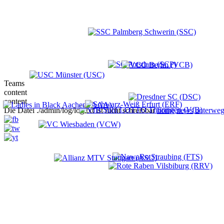
Teams
content
content
Die Datei ./admin/log/log.txt ist nicht schreibbar
home
news
unterweg