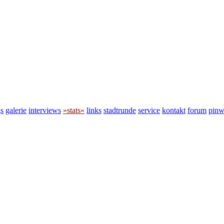
s
galerie
interviews
»stats«
links
stadtrunde
service
kontakt
forum
pin