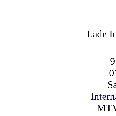
Lade I
9
0
S
Intern
MTV 