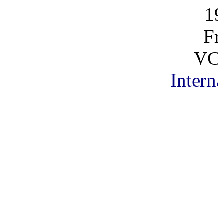
1
F
VC
Intern