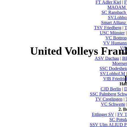
FT Adler Kiel
|
F
MAOAM M
SC Ransbach
SV.Lohho
Smart Allianz 
TSV Friedberg
|
T
USC Münster
VC Bottrop
VV Humann 
United Volleys Fran
VfK
Hau
ASV Dachau
|
B
Moerse
SSC Dodeshei
SV.Lohhof.M
VfB Friedric
Hau
CJD Berlin
|
D
SSC Palmberg Schw
TV Creglingen
|
VC Schwerte
2. 
Ettlinger SV
|
FV T
SC Pots
SSV Ulm ALIUD