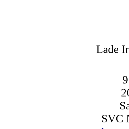
Lade I
9
2
S
SVC 