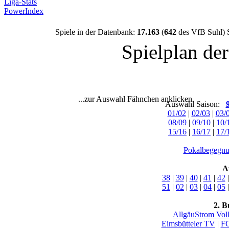
Liga-Stats
PowerIndex
Spiele in der Datenbank:
17.163
(
642
des VfB Suhl) 
Spielplan de
...zur Auswahl Fähnchen anklicken.
Auswahl Saison:
01/02
|
02/03
|
03/
08/09
|
09/10
|
10/
15/16
|
16/17
|
17/
Pokalbegegnu
A
38
|
39
|
40
|
41
|
42
51
|
02
|
03
|
04
|
05
2. B
AllgäuStrom Vol
Eimsbütteler TV
|
FC