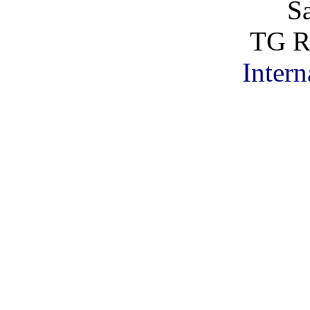
S
TG R
Intern