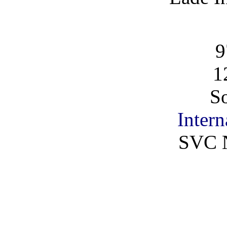
9
1
So
Intern
SVC 