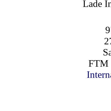
Lade I
9
2
S
FTM 
Intern