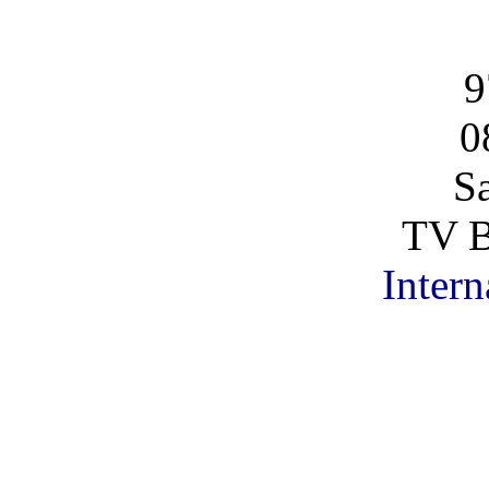
9
0
S
TV B
Intern