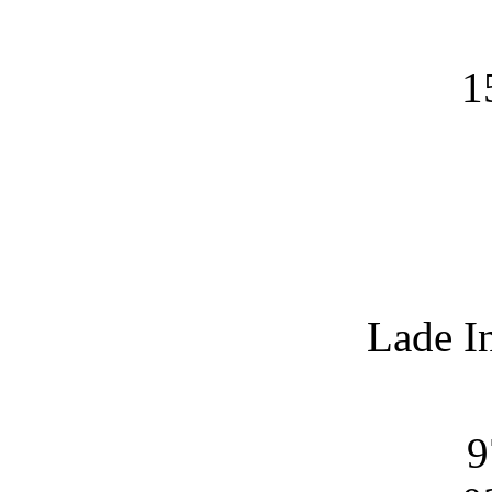
1
Lade I
9