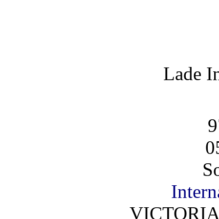
Lade I
9
0
So
Intern
VICTORIA 