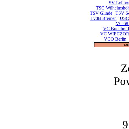
SV Lohho
TSG Wilhelmshöh
TSV Glinde
|
TSV S
TvdB Bremen
|
USC 
VC 68 
VC Buchhof 
VC WIECZORE
VCO Berlin
Leg
Z
Po
9