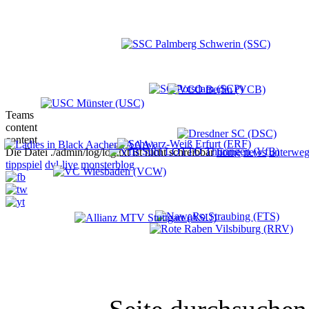
Teams
content
content
Die Datei ./admin/log/log.txt ist nicht schreibbar
home
news
unterweg
tippspiel
dvl-live
monsterblog