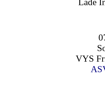
Lade I
0
So
VYS Fri
AS