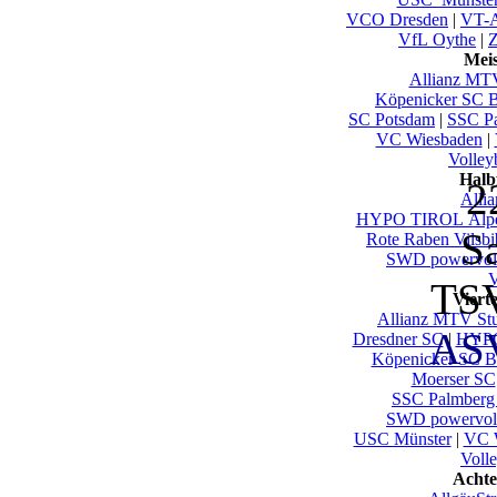
VCO Dresden
|
VT-A
VfL Oythe
|
Z
Mei
Allianz MTV
Köpenicker SC B
SC Potsdam
|
SSC Pa
VC Wiesbaden
|
Volley
Halb
2
Alli
HYPO TIROL Alpen
S
Rote Raben Vilsbi
SWD powervoll
V
TSV
Viert
Allianz MTV Stu
AS
Dresdner SC
|
HYPO
Köpenicker SC Be
Moerser SC
SSC Palmberg
SWD powervoll
USC Münster
|
VC 
Voll
Achte