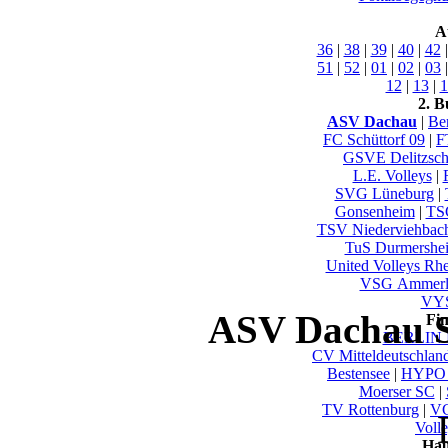
A
36
|
38
|
39
|
40
|
42
51
|
52
|
01
|
02
|
03
12
|
13
|
1
2. B
ASV Dachau
|
Be
FC Schüttorf 09
|
F
GSVE Delitzsc
L.E. Volleys
|
SVG Lüneburg
|
Gonsenheim
|
TS
TSV Niederviehbac
TuS Durmershe
United Volleys Rh
VSG Ammerl
VYS
ASV Dachau S
Fi
BERLIN 
CV Mitteldeutschlan
Bestensee
|
HYPO 
Moerser SC
|
TV Rottenburg
|
VC
Voll
Hau