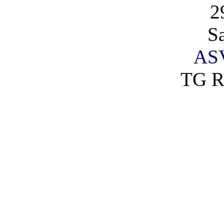
2
S
AS
TG R