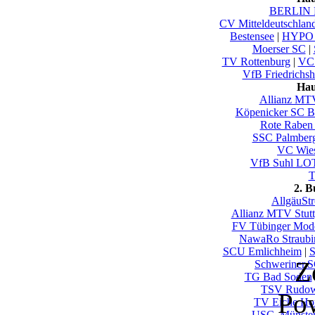
BERLIN 
CV Mitteldeutschlan
Bestensee
|
HYPO 
Moerser SC
|
TV Rottenburg
|
VC 
VfB Friedrichsh
Hau
Allianz MTV
Köpenicker SC Be
Rote Raben 
SSC Palmber
VC Wie
VfB Suhl LO
T
2. 
AllgäuSt
Allianz MTV Stuttg
FV Tübinger Mode
NawaRo Straubi
SCU Emlichheim
|
S
Z
Schweriner.S
TG Bad Soden
TSV Rudow
Po
TV Eiche Ho
USC_Münster