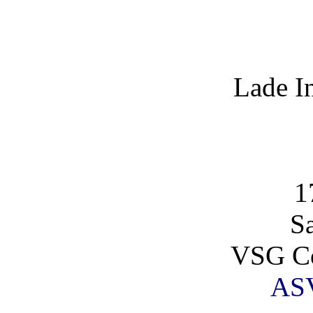
Lade I
1
S
VSG Co
AS