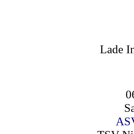
Lade I
0
S
AS