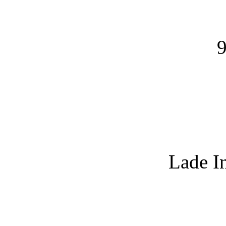
9
Lade I