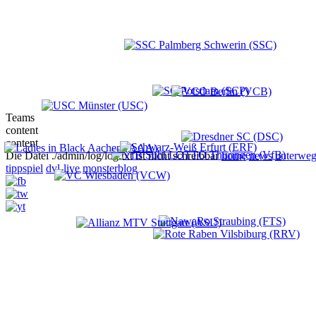
Teams
content
content
Die Datei ./admin/log/log.txt ist nicht schreibbar
home
news
unterweg
tippspiel
dvl-live
monsterblog