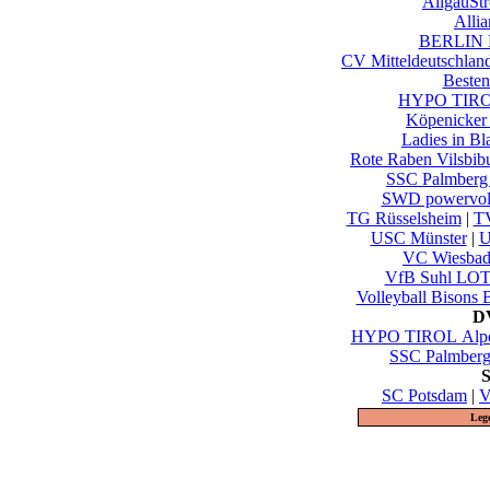
AllgäuSt
Alli
BERLIN 
CV Mitteldeutschlan
Besten
HYPO TIROL
Köpenicker
Ladies in B
Rote Raben Vilsbib
SSC Palmberg
SWD powervol
TG Rüsselsheim
|
TV
USC Münster
|
U
VC Wiesbad
VfB Suhl LOT
Volleyball Bisons 
DV
HYPO TIROL Alpen
SSC Palmberg
S
SC Potsdam
|
V
Leg