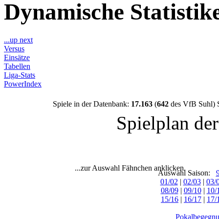
Dynamische Statisti
...up next
Versus
Einsätze
Tabellen
Liga-Stats
PowerIndex
Spiele in der Datenbank:
17.163
(
642
des VfB Suhl) 
Spielplan de
...zur Auswahl Fähnchen anklicken.
Auswahl Saison:
01/02
|
02/03
|
03/
08/09
|
09/10
|
10/
15/16
|
16/17
|
17/
Pokalbegegnu