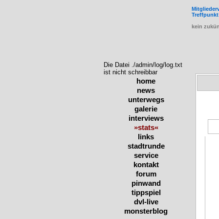
Mitgliede
Treffpunkt
kein zukün
Die Datei ./admin/log/log.txt
ist nicht schreibbar
home
news
unterwegs
galerie
interviews
»stats«
links
stadtrunde
service
kontakt
forum
pinwand
tippspiel
dvl-live
monsterblog