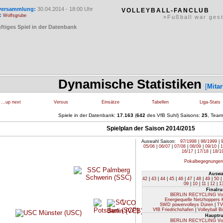
rversammlung:
30.04.2014 - 18:00 Uhr
VOLLEYBALL-FANCLUB
:
Wolfsgrube
»Fußball war ges
ftiges Spiel in der Datenbank
Dynamische Statistiken
[
Mitar
...up next
Versus
Einsätze
Tabellen
Liga-Stats
Spiele in der Datenbank:
17.163
(
642
des VfB Suhl) Saisons:
25
, Tea
Spielplan der Saison 2014/2015
Auswahl Saison:
97/1998
|
98/1999
|
05/06
|
06/07
|
07/08
|
08/09
|
09/10
|
1
16/17
|
17/18
|
18/1
Pokalbegegnungen
Auswa
42
|
43
|
44
|
45
|
46
|
47
|
48
|
49
|
50
|
09
|
10
|
11
|
12
|
1
Finalr
BERLIN RECYCLING Vol
Energiequelle Netzhoppers
SWD powervolleys Düren
|
TV
VfB Friedrichshafen
|
Volleyball B
Hauptru
BERLIN RECYCLING Vol