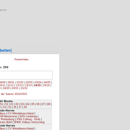
tern
beiten
]
PowerIndex
ms:
253
99/00
|
00/01
|
01/02
|
02/03
|
03/04
|
04/05
|
0/11
|
11/12
|
12/13
|
13/14
|
14/15
|
15/16
|
9
|
19/20
|
20/21
|
21/22
 der Saison 2014/2015
hl Woche
51
|
52
|
01
|
02
|
03
|
04
|
05
|
06
|
07
|
08
|
3
|
14
|
15
|
16
|
17
|
18
unde Herren
leys
|
CV Mitteldeutschland
|
 KW-Bestensee
|
SVG Lüneburg
|
 Rottenburg
|
VSG Coburg - Grub
|
isons Bühl
|
WWK Volleys Herrsching
nde Herren
leys
|
CV Mitteldeutschland
|