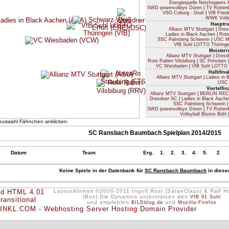
Energiequelle Netzhoppers
SWD powervolleys Düren
|
TV Rotten
VSG Coburg - Grub
|
VfB Fried
WWK Volle
Hauptr
Allianz MTV Stuttgart
|
Dres
Ladies in Black Aachen
|
Rote
SSC Palmberg Schwerin
|
USC M
VfB Suhl LOTTO Thüring
Meister
Allianz MTV Stuttgart
|
Dresd
Rote Raben Vilsbiburg
|
SC Potsdam
VC Wiesbaden
|
VfB Suhl LOTTO 
Halbfina
Allianz MTV Stuttgart
|
Ladies in 
USC 
Viertelfi
Allianz MTV Stuttgart
|
BERLIN RECY
Dresdner SC
|
Ladies in Black Aache
SSC Palmberg Schwerin
SWD powervolleys Düren
|
TV Rotten
Volleyball Bisons Bühl
Achtelfin
 Auswahl Fähnchen anklicken.
Allianz MTV Stuttgart
|
Allianz MTV Stu
Bergische Volleys
|
CV Mitteldeutschl
SC Ransbach Baumbach Spielplan 2014/2015
Energiequelle Netzhoppers KW
Ladies in Black Aachen
|
Nawa
Rote Raben Vilsbiburg
|
SC Potsdam
SVG Lüneburg
|
SWD powervol
Datum
Team
Erg.
1.
2.
3.
4.
5.
Σ
Stralsunder Wildcats
|
TGM Mainz-Go
VC Bitterfeld-Wolfen
|
VC Dresden
VfB Friedrichshafen
|
VfB Suhl LO
Keine Spiele in der Datenbank für
SC Ransbach Baumbach
in diese
Volleyball-Team Hambur
DVV-P
Allianz MTV Stuttgart
|
Ladies
VfB Frie
Layout&Inhalt ©2006-2011 Ingolf Rust (SatanClaus) & Ralf 
Qualifika
(Bux) Die Dynamics unterstützen den
VfB 91 Suhl
ASV Dachau
|
Bergische Volleys
|
D
und empfehlen
und
BILDblog.de
Mozilla-Firefox
Köpenicker SC II
|
L.E. Volleys
Stralsunder Wildcats
|
TG Bad Sode
Legende:
Le