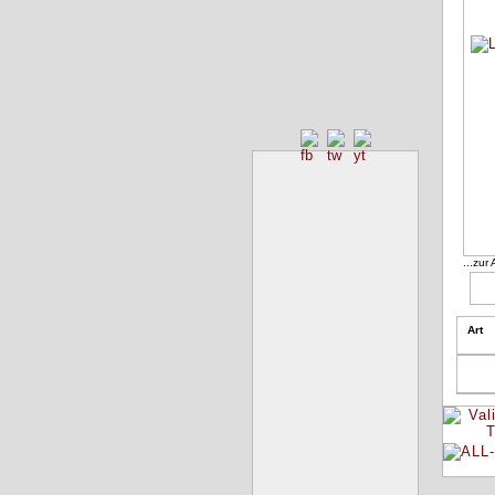
...zur
Art