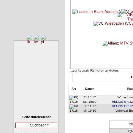
...zur Auswahl Fähnchen anklicken.
H
Art
Datum
Tea
21.10.17
SV Lindow-
17/18
Sa, 18:00
HELIOS GRIZZ
08.11.17
HELIOS GRIZZ
17/18
Mi, 19:30
Volleyball B
Seite durchsuchen
HI
2(1