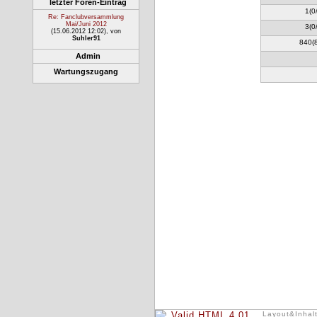
letzter Foren-Eintrag
1(0
Re: Fanclubversammlung
Mai/Juni 2012
3(0
(15.06.2012 12:02)
, von
Suhler91
840(
Admin
Wartungszugang
Layout&Inhalt