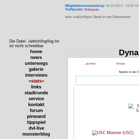
Mitgliederversammlung:
30.04.2014 - 18:00 Uh
Treffpunkt:
Wolfsgrube
kein zukünftiges Spiel in der Datenbank
Die Datei ./admin/log/log.txt
ist nicht schreibbar
Dyna
home
news
unterwegs
...up next
Versus
galerie
Spiele in der
interviews
»stats«
links
stadtrunde
service
kontakt
forum
pinwand
tippspiel
dvl-live
monsterblog