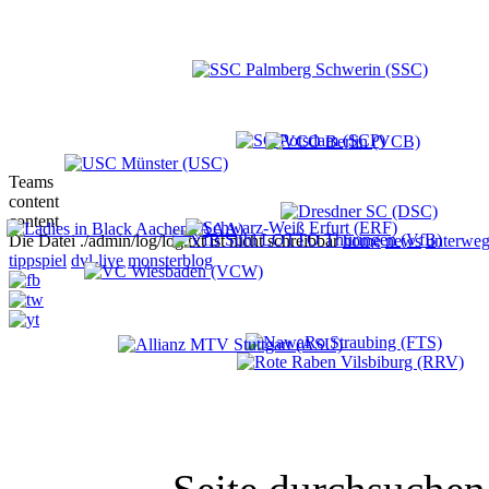
Teams
content
content
Die Datei ./admin/log/log.txt ist nicht schreibbar
home
news
unterweg
tippspiel
dvl-live
monsterblog