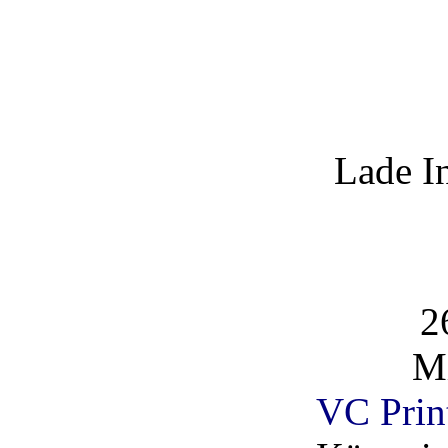
Lade I
2
Mi
VC Prin