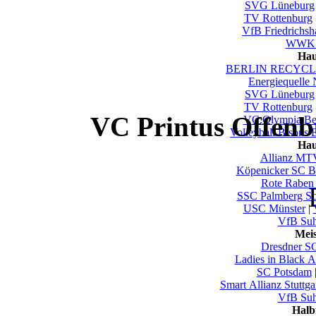
SVG Lüneburg
TV Rottenburg
VfB Friedrichsh
WWK V
Hau
BERLIN RECYCLI
Energiequelle
SVG Lüneburg
TV Rottenburg
VC Printus Offenb
VC.Olympia Be
Volleyball Bisons 
Hau
Allianz MTV
Köpenicker SC Be
Rote Raben 
SSC Palmberg Sc
USC Münster
|
VfB Su
Mei
Dresdner S
Ladies in Black 
SC Potsdam
Smart Allianz Stuttga
VfB Su
Halb