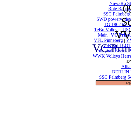
NawaRo St
0
Rote Raben 
SSC Palmberg
So
SWD powervolley
TG 1862 Rüsse
TeBu Volleys
|
USC
VV
Main
|
VC Printu
VFL Pinneberg
|
V
VC Prin
VfB Suhl LOT
Volleyball Bisons 
WWK Volleys Herrs
DV
Alli
BERLIN 
SSC Palmberg S
Leg