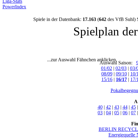
Liga-Stats
PowerIndex
Spiele in der Datenbank:
17.163
(
642
des VfB Suhl) 
Spielplan de
...zur Auswahl Fähnchen anklicken.
Auswahl Saison:
01/02
|
02/03
|
03/
08/09
|
09/10
|
10/
15/16
|
16/17
|
17/
Pokalbegegnu
A
40
|
42
|
43
|
44
|
45
03
|
04
|
05
|
06
|
07
Fi
BERLIN RECYCLI
Energiequelle