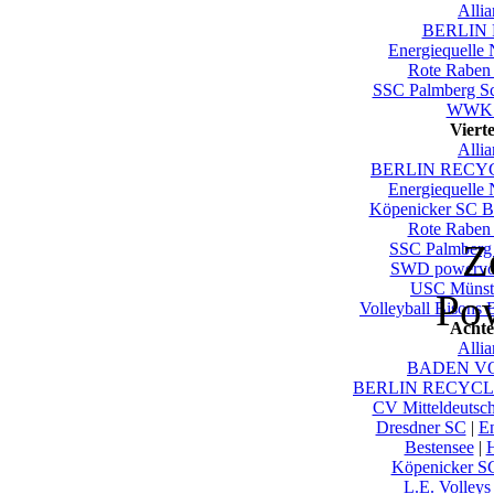
Alli
BERLIN 
Energiequelle
Rote Raben 
SSC Palmberg S
WWK V
Viert
Alli
BERLIN RECYC
Energiequelle
Köpenicker SC Be
Rote Raben 
Z
SSC Palmberg
SWD powervol
USC Münst
Po
Volleyball Bisons 
Achte
Alli
BADEN VOL
BERLIN RECYCLI
CV Mitteldeutsc
Dresdner SC
|
En
Bestensee
|
Köpenicker SC
L.E. Volleys