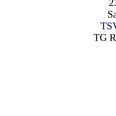
2
S
TSV
TG R