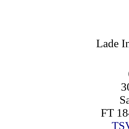
Lade I
3
S
FT 18
TSV