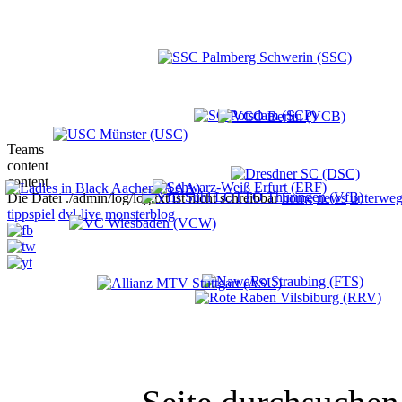
Teams
content
content
Die Datei ./admin/log/log.txt ist nicht schreibbar
home
news
unterweg
tippspiel
dvl-live
monsterblog