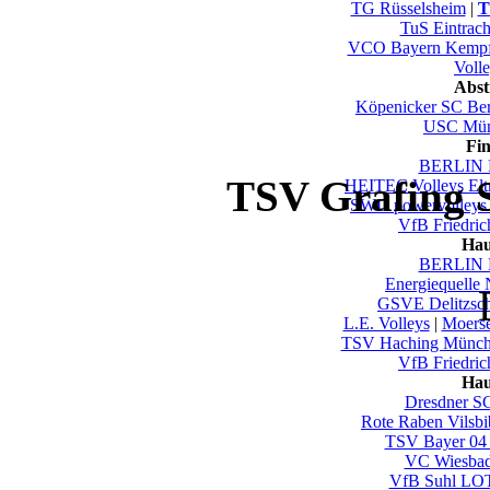
TG Rüsselsheim
|
T
TuS Eintrac
VCO Bayern Kempf
Voll
Abst
Köpenicker SC Ber
USC Mün
Fi
BERLIN 
TSV Grafing S
HEITEC Volleys El
SWD powervolleys
VfB Friedric
Hau
BERLIN 
Energiequelle
GSVE Delitzsc
L.E. Volleys
|
Moers
TSV Haching Münc
VfB Friedric
Hau
Dresdner S
Rote Raben Vilsbi
TSV Bayer 04
VC Wiesba
VfB Suhl LO