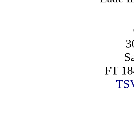
3
S
FT 18
TSV