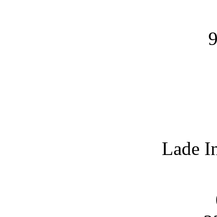
9
Lade I