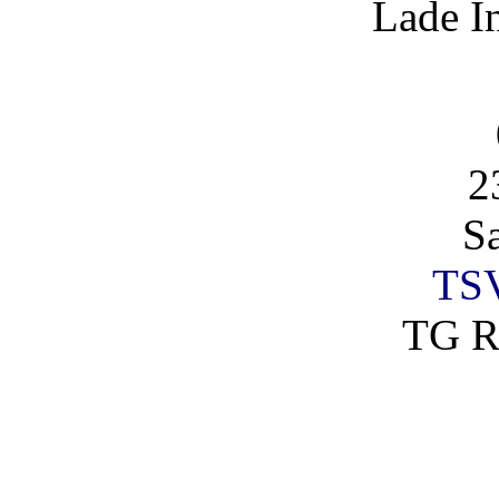
Lade I
2
S
TSV
TG R