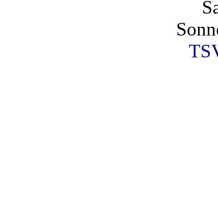
S
Sonn
TSV