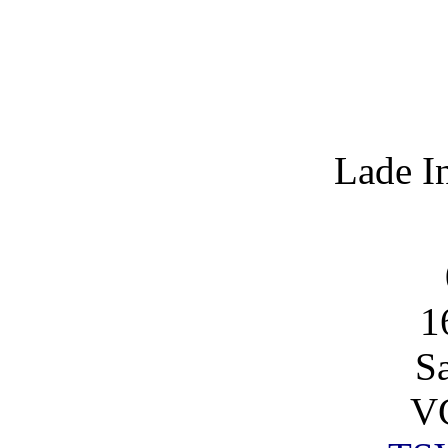
Lade I
1
S
V