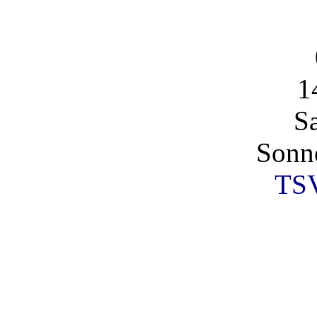
1
S
Sonn
TSV