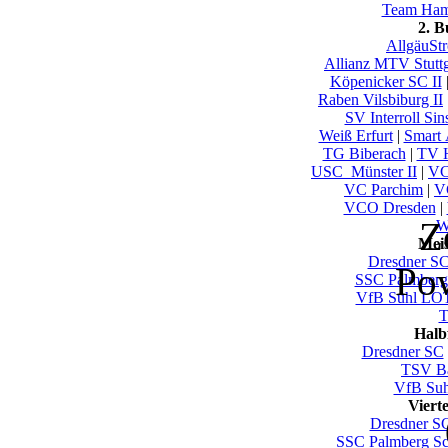
Team Ham
2. 
AllgäuSt
Allianz MTV Stuttg
Köpenicker SC II
Raben Vilsbiburg II
SV Interroll Si
Weiß Erfurt
|
Smart A
TG Biberach
|
TV H
USC_Münster II
|
VC
VC Parchim
|
V
VCO Dresden
|
Z
W
Mei
Dresdner S
Po
SSC Palmberg
VfB Suhl LO
T
Halb
Dresdner SC
TSV Ba
VfB Su
Viert
Dresdner S
SSC Palmberg Sc