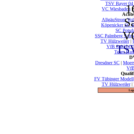
TSV Bayer 04
1
VC Wiesbaden
|
Achte
S
AllgäuStrom Vol
Köpenicker SC B
SC Pots
V
SSC Palmberg Schw
TV Hülzweiler
|
TSV
VfB Suhl LO
Team Ham
DV
Dresdner SC
|
Moer
VfB
Quali
FV Tübinger Modell
TV Hülzweiler
|
Leg