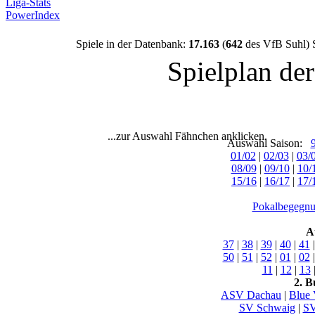
Liga-Stats
PowerIndex
Spiele in der Datenbank:
17.163
(
642
des VfB Suhl) 
Spielplan de
...zur Auswahl Fähnchen anklicken.
Auswahl Saison:
01/02
|
02/03
|
03/
08/09
|
09/10
|
10/
15/16
|
16/17
|
17/
Pokalbegegnu
A
37
|
38
|
39
|
40
|
41
50
|
51
|
52
|
01
|
02
11
|
12
|
13
2. B
ASV Dachau
|
Blue 
SV Schwaig
|
SV