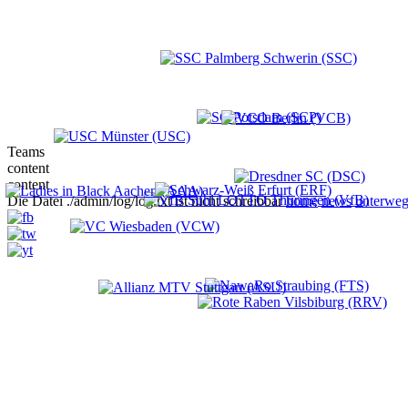
Teams
content
content
Die Datei ./admin/log/log.txt ist nicht schreibbar
home
news
unterweg