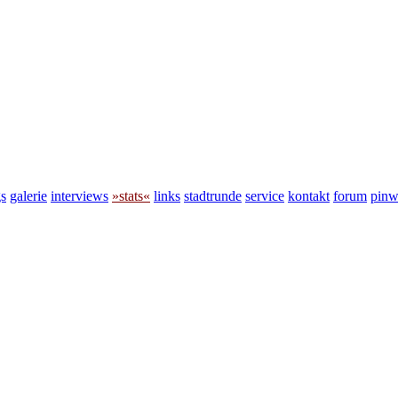
s
galerie
interviews
»stats«
links
stadtrunde
service
kontakt
forum
pin