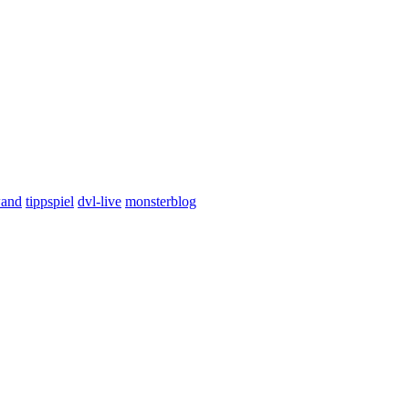
wand
tippspiel
dvl-live
monsterblog