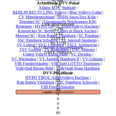
61 min.
Achtelfinale DVV-Pokal
150
Allianz MTV Stuttgart
|
BERLIN RECYCLING Volleys
|
Blue Volleys Gotha
|
-10
CV Mitteldeutschland
|
DSHS SnowTrex Köln
|
Dresdner SC
|
Energiequelle Netzhoppers KW-
Lade Informationen
Bestensee
|
HYPO TIROL AlpenVolleys Haching
|
Köpenicker SC Berlin
|
Ladies in Black Aachen
|
11/12
Moerser SC
|
Rote Raben Vilsbiburg
|
SC Potsdam
|
25.09.11
SSC Palmberg Schwerin
|
SV Interroll Sinsheim
|
So, 15:30
SV Lohhof
|
SVG Lüneburg
|
TSGL Schöneiche
|
VCO Bayern Kempfenhausen
TSV Grafing
|
TV Rottenburg
|
USC Münster
|
GSVE Delitzsch
United Volleys Rhein-Main
|
VC Dresden
|
0
VC Wiesbaden
|
VT-Aurubis Hamburg II
|
VV Grimma
|
3
VfB Friedrichshafen
|
VfB Suhl LOTTO Thüringen
|
16
Volleyball Bisons Bühl
|
Volleyball-Team Hamburg
25
DVV-Pokalfinale
23
HYPO TIROL AlpenVolleys Haching
|
25
Rote Raben Vilsbiburg
|
SSC Palmberg Schwerin
|
30
VfB Friedrichshafen
32
Legende:
Legende einblenden
0
0
0
0
69