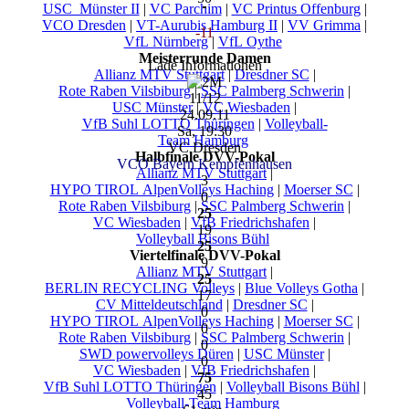
USC_Münster II
|
VC Parchim
|
VC Printus Offenburg
|
VCO Dresden
|
VT-Aurubis Hamburg II
|
VV Grimma
|
-11
VfL Nürnberg
|
VfL Oythe
Meisterrunde Damen
Lade Informationen
Allianz MTV Stuttgart
|
Dresdner SC
|
Rote Raben Vilsbiburg
|
SSC Palmberg Schwerin
|
11/12
USC Münster
|
VC Wiesbaden
|
24.09.11
VfB Suhl LOTTO Thüringen
|
Volleyball-
Sa, 19:30
Team Hamburg
VC Dresden
Halbfinale DVV-Pokal
VCO Bayern Kempfenhausen
Allianz MTV Stuttgart
|
3
HYPO TIROL AlpenVolleys Haching
|
Moerser SC
|
0
Rote Raben Vilsbiburg
|
SSC Palmberg Schwerin
|
25
VC Wiesbaden
|
VfB Friedrichshafen
|
19
Volleyball Bisons Bühl
25
Viertelfinale DVV-Pokal
9
Allianz MTV Stuttgart
|
25
BERLIN RECYCLING Volleys
|
Blue Volleys Gotha
|
17
CV Mitteldeutschland
|
Dresdner SC
|
0
HYPO TIROL AlpenVolleys Haching
|
Moerser SC
|
0
Rote Raben Vilsbiburg
|
SSC Palmberg Schwerin
|
0
SWD powervolleys Düren
|
USC Münster
|
0
VC Wiesbaden
|
VfB Friedrichshafen
|
75
VfB Suhl LOTTO Thüringen
|
Volleyball Bisons Bühl
|
45
Volleyball-Team Hamburg