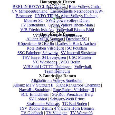
Hauptrunde Herren
Zeit/Zus.
BERLIN RECYCLING Volleys
|
Blue Volleys Gotha
|
PowerIndex
CV Mitteldeutschland
|
Energiequelle Netzhoppers KW-
Bestensee
|
HYPO TIROL AlpenVolleys Haching
|
Moerser SC
|
SWD powervolleys Düren
|
11/12
TV Rottenburg
|
United Volleys Rhein-Main
|
18.09.11
VfB Friedrichshafen
|
Volleyball Bisons Bühl
So, 14:00
Hauptrunde Damen
VCO Bayern Kempfenhausen
Allianz MTV Stuttgart
|
Dresdner SC
|
TuS Durmersheim
Köpenicker SC Berlin
|
Ladies in Black Aachen
|
0
Rote Raben Vilsbiburg
|
SC Potsdam
|
3
SSC Palmberg Schwerin
|
SV Interroll Sinsheim
|
13
TSV Bayer 04 Leverkusen
|
USC Münster
|
25
VC Wiesbaden
|
VCO Berlin
|
19
VfB Suhl LOTTO Thüringen
|
Volleyball-
25
Team Hamburg
8
2. Bundesliga Damen
25
AllgäuStrom Volleys Sonthofen
|
0
Allianz MTV Stuttgart II
|
Fight.Kangaroos Chemnitz
|
0
NawaRo Straubing
|
Rote-Raben Vilsbiburg II
|
0
SCU Emlichheim
|
SG Rot. Prenzlauer Berg
|
0
SV Lohhof
|
Schwarz-Weiß Erfurt
|
40
Stralsunder Wildcats
|
TG Bad Soden
|
75
TSV Rudow Berlin
|
TV Eiche Horn Bremen
|
52 min.
TV Gladbeck
|
TV Villingen
|
TV Werne 03
|
50