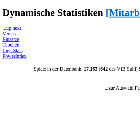
Dynamische Statistiken
[
Mitarb
...up next
Versus
Einsätze
Tabellen
Liga-Stats
PowerIndex
Spiele in der Datenbank:
17.163
(
642
des VfB Suhl) 
...zur Auswahl Fä