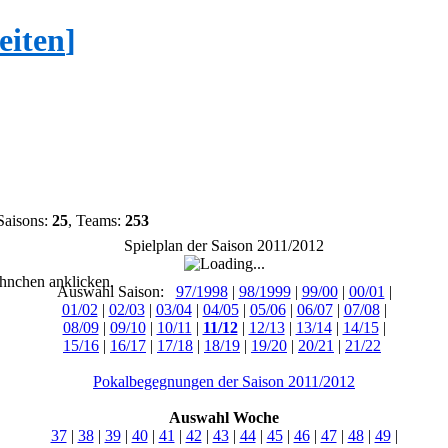
eiten
]
Saisons:
25
, Teams:
253
Spielplan der Saison 2011/2012
hnchen anklicken.
Auswahl Saison:
97/1998
|
98/1999
|
99/00
|
00/01
|
01/02
|
02/03
|
03/04
|
04/05
|
05/06
|
06/07
|
07/08
|
08/09
|
09/10
|
10/11
|
11/12
|
12/13
|
13/14
|
14/15
|
15/16
|
16/17
|
17/18
|
18/19
|
19/20
|
20/21
|
21/22
Pokalbegegnungen der Saison 2011/2012
Auswahl Woche
37
|
38
|
39
|
40
|
41
|
42
|
43
|
44
|
45
|
46
|
47
|
48
|
49
|