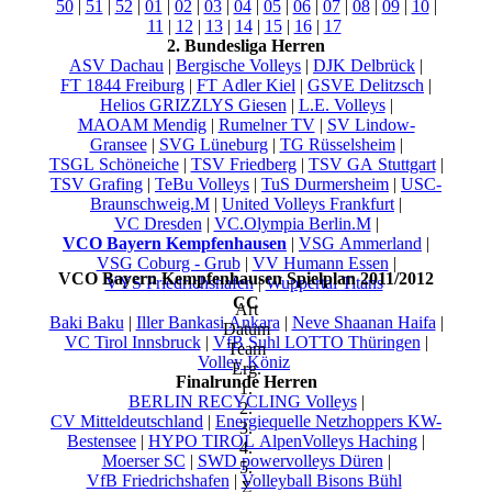
50
|
51
|
52
|
01
|
02
|
03
|
04
|
05
|
06
|
07
|
08
|
09
|
10
|
11
|
12
|
13
|
14
|
15
|
16
|
17
2. Bundesliga Herren
ASV Dachau
|
Bergische Volleys
|
DJK Delbrück
|
FT 1844 Freiburg
|
FT Adler Kiel
|
GSVE Delitzsch
|
Helios GRIZZLYS Giesen
|
L.E. Volleys
|
MAOAM Mendig
|
Rumelner TV
|
SV Lindow-
Gransee
|
SVG Lüneburg
|
TG Rüsselsheim
|
TSGL Schöneiche
|
TSV Friedberg
|
TSV GA Stuttgart
|
TSV Grafing
|
TeBu Volleys
|
TuS Durmersheim
|
USC-
Braunschweig.M
|
United Volleys Frankfurt
|
VC Dresden
|
VC.Olympia Berlin.M
|
VCO Bayern Kempfenhausen
|
VSG Ammerland
|
VSG Coburg - Grub
|
VV Humann Essen
|
VCO Bayern Kempfenhausen Spielplan 2011/2012
VYS Friedrichshafen
|
Wuppertal Titans
CC
Art
Baki Baku
|
Iller Bankasi Ankara
|
Neve Shaanan Haifa
|
Datum
VC Tirol Innsbruck
|
VfB Suhl LOTTO Thüringen
|
Team
Volley Köniz
Erg.
Finalrunde Herren
1.
BERLIN RECYCLING Volleys
|
2.
CV Mitteldeutschland
|
Energiequelle Netzhoppers KW-
3.
Bestensee
|
HYPO TIROL AlpenVolleys Haching
|
4.
Moerser SC
|
SWD powervolleys Düren
|
5.
VfB Friedrichshafen
|
Volleyball Bisons Bühl
Σ