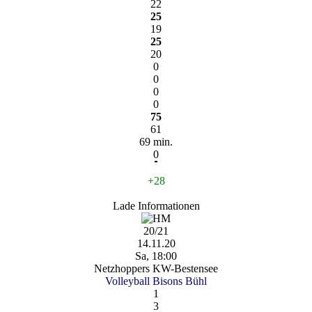
22
25
19
25
20
0
0
0
0
75
61
69 min.
0
+28
Lade Informationen
20/21
14.11.20
Sa, 18:00
Netzhoppers KW-Bestensee
Volleyball Bisons Bühl
1
3