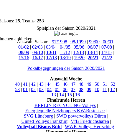
Saisons:
25
, Teams:
253
Spielplan der Saison 2020/2021
hnchen anklicken.
Auswahl Saison:
97/1998
|
98/1999
|
99/00
|
00/01
|
01/02
|
02/03
|
03/04
|
04/05
|
05/06
|
06/07
|
07/08
|
08/09
|
09/10
|
10/11
|
11/12
|
12/13
|
13/14
|
14/15
|
15/16
|
16/17
|
17/18
|
18/19
|
19/20
|
20/21
|
21/22
Pokalbegegnungen der Saison 2020/2021
Auswahl Woche
40
|
41
|
42
|
43
|
44
|
45
|
46
|
47
|
48
|
49
|
50
|
51
|
52
|
53
|
01
|
02
|
03
|
04
|
05
|
06
|
07
|
08
|
09
|
10
|
11
|
12
|
13
|
14
|
15
|
16
Finalrunde Herren
BERLIN RECYCLING Volleys
|
Energiequelle Netzhoppers KW-Bestensee
|
SVG Lüneburg
|
SWD powervolleys Düren
|
United Volleys Frankfurt
|
VfB Friedrichshafen
|
Volleyball Bisons Bühl
|
WWK Volleys Herrsching
Hauptrunde Herren