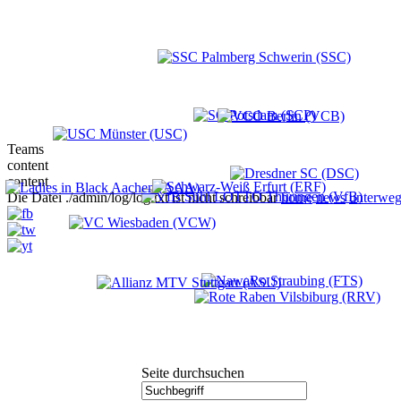
Teams
content
content
Die Datei ./admin/log/log.txt ist nicht schreibbar
home
news
unterweg
Seite durchsuchen