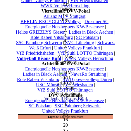
United Volleys Frankfurt
|
VfB Friedrichshafen
|
Art
WWK Volleys Herrsching
Datum
Viertelfinale DVV-Pokal
Team
Allianz MTV Stuttgart
|
Erg.
BERLIN RECYCLING Volleys
|
Dresdner SC
|
1.
Energiequelle Netzhoppers KW-Bestensee
|
2.
Helios GRIZZLYS Giesen
|
Ladies in Black Aachen
|
3.
Rote Raben Vilsbiburg
|
SC Potsdam
|
4.
SSC Palmberg Schwerin
|
SVG Lüneburg
|
Schwarz-
5.
Weiß Erfurt
|
United Volleys Frankfurt
|
Σ
VfB Friedrichshafen
|
VfB Suhl LOTTO Thüringen
|
Zeit/Zus.
Volleyball Bisons Bühl
|
WWK Volleys Herrsching
PowerIndex
Achtelfinale DVV-Pokal
Energiequelle Netzhoppers KW-Bestensee
|
Ladies in Black Aachen
|
NawaRo Straubing
|
20/21
Rote Raben Vilsbiburg
|
SWD powervolleys Düren
|
24.10.20
USC Münster
|
VC Wiesbaden
|
Sa, 19:00
VfB Suhl LOTTO Thüringen
SVG Lüneburg
DVV-Pokalfinale
Volleyball Bisons Bühl
Energiequelle Netzhoppers KW-Bestensee
|
1
SC Potsdam
|
SSC Palmberg Schwerin
|
3
United Volleys Frankfurt
25
Legende:
Legende einblenden
16
20
25