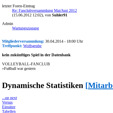
letzter Foren-Eintrag
Re: Fanclubversammlung Mai/Juni 2012
(15.06.2012 12:02)
, von
Suhler91
Admin
Wartungszugang
Mitgliederversammlung:
30.04.2014 - 18:00 Uhr
Treffpunkt:
Wolfsgrube
kein zukünftiges Spiel in der Datenbank
VOLLEYBALL-FANCLUB
»Fußball war gestern
Dynamische Statistiken
[
Mitarb
...up next
Versus
Einsätze
Tabellen