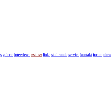
s
galerie
interviews
»stats«
links
stadtrunde
service
kontakt
forum
pin