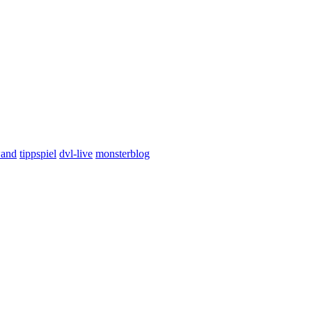
wand
tippspiel
dvl-live
monsterblog