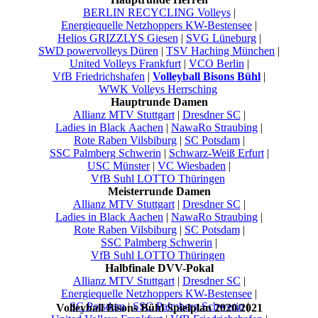
BERLIN RECYCLING Volleys
|
Energiequelle Netzhoppers KW-Bestensee
|
Helios GRIZZLYS Giesen
|
SVG Lüneburg
|
SWD powervolleys Düren
|
TSV Haching München
|
United Volleys Frankfurt
|
VCO Berlin
|
VfB Friedrichshafen
|
Volleyball Bisons Bühl
|
WWK Volleys Herrsching
Hauptrunde Damen
Allianz MTV Stuttgart
|
Dresdner SC
|
Ladies in Black Aachen
|
NawaRo Straubing
|
Rote Raben Vilsbiburg
|
SC Potsdam
|
SSC Palmberg Schwerin
|
Schwarz-Weiß Erfurt
|
USC Münster
|
VC Wiesbaden
|
VfB Suhl LOTTO Thüringen
Meisterrunde Damen
Allianz MTV Stuttgart
|
Dresdner SC
|
Ladies in Black Aachen
|
NawaRo Straubing
|
Rote Raben Vilsbiburg
|
SC Potsdam
|
SSC Palmberg Schwerin
|
VfB Suhl LOTTO Thüringen
Halbfinale DVV-Pokal
Allianz MTV Stuttgart
|
Dresdner SC
|
Energiequelle Netzhoppers KW-Bestensee
|
SC Potsdam
|
SSC Palmberg Schwerin
|
Volleyball Bisons Bühl Spielplan 2020/2021