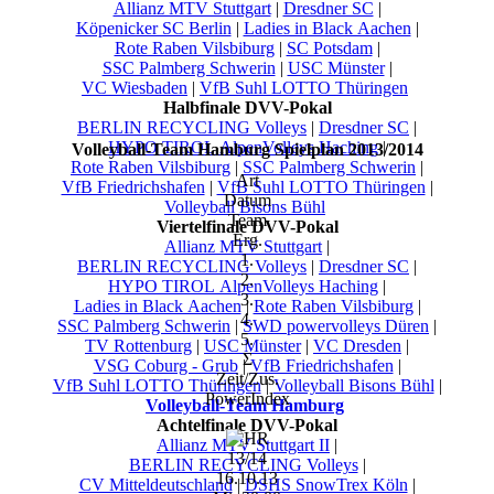
Allianz MTV Stuttgart
|
Dresdner SC
|
Köpenicker SC Berlin
|
Ladies in Black Aachen
|
Rote Raben Vilsbiburg
|
SC Potsdam
|
SSC Palmberg Schwerin
|
USC Münster
|
VC Wiesbaden
|
VfB Suhl LOTTO Thüringen
Halbfinale DVV-Pokal
BERLIN RECYCLING Volleys
|
Dresdner SC
|
HYPO TIROL AlpenVolleys Haching
|
Volleyball-Team Hamburg Spielplan 2013/2014
Rote Raben Vilsbiburg
|
SSC Palmberg Schwerin
|
Art
VfB Friedrichshafen
|
VfB Suhl LOTTO Thüringen
|
Datum
Volleyball Bisons Bühl
Team
Viertelfinale DVV-Pokal
Erg.
Allianz MTV Stuttgart
|
1.
BERLIN RECYCLING Volleys
|
Dresdner SC
|
2.
HYPO TIROL AlpenVolleys Haching
|
3.
Ladies in Black Aachen
|
Rote Raben Vilsbiburg
|
4.
SSC Palmberg Schwerin
|
SWD powervolleys Düren
|
5.
TV Rottenburg
|
USC Münster
|
VC Dresden
|
Σ
VSG Coburg - Grub
|
VfB Friedrichshafen
|
Zeit/Zus.
VfB Suhl LOTTO Thüringen
|
Volleyball Bisons Bühl
|
PowerIndex
Volleyball-Team Hamburg
Achtelfinale DVV-Pokal
Allianz MTV Stuttgart II
|
13/14
BERLIN RECYCLING Volleys
|
16.10.13
CV Mitteldeutschland
|
DSHS SnowTrex Köln
|