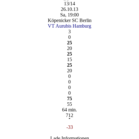
13/14
26.10.13
Sa, 19:00
Köpenicker SC Berlin
VT Aurubis Hamburg
3
0
25
20
25
15
25
20
0
0
0
0
75
55
64 min.
712
-33
Lade Informationen