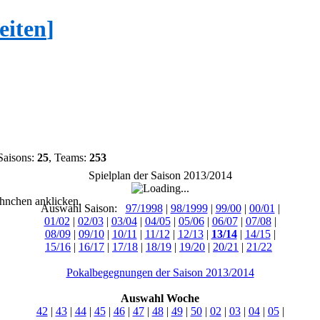
eiten
]
Saisons:
25
, Teams:
253
Spielplan der Saison 2013/2014
hnchen anklicken.
Auswahl Saison:
97/1998
|
98/1999
|
99/00
|
00/01
|
01/02
|
02/03
|
03/04
|
04/05
|
05/06
|
06/07
|
07/08
|
08/09
|
09/10
|
10/11
|
11/12
|
12/13
|
13/14
|
14/15
|
15/16
|
16/17
|
17/18
|
18/19
|
19/20
|
20/21
|
21/22
Pokalbegegnungen der Saison 2013/2014
Auswahl Woche
42
|
43
|
44
|
45
|
46
|
47
|
48
|
49
|
50
|
02
|
03
|
04
|
05
|