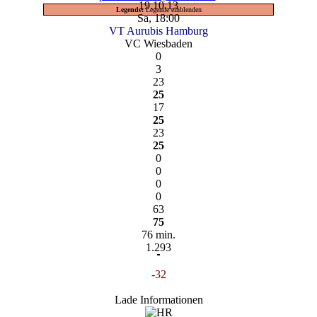
19.10.13
Legende:
Legende einblenden
Sa, 18:00
VT Aurubis Hamburg
VC Wiesbaden
0
3
23
25
17
25
23
25
0
0
0
0
63
75
76 min.
1.293
-32
Lade Informationen