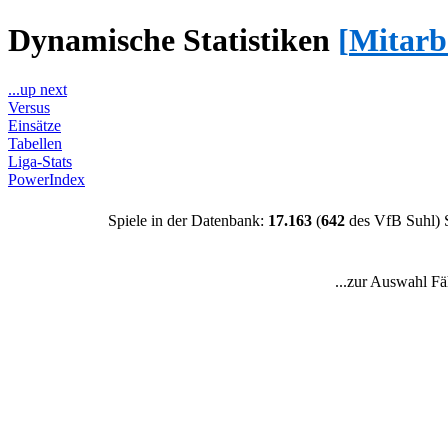
Dynamische Statistiken
[
Mitarb
...up next
Versus
Einsätze
Tabellen
Liga-Stats
PowerIndex
Spiele in der Datenbank:
17.163
(
642
des VfB Suhl) 
...zur Auswahl Fä