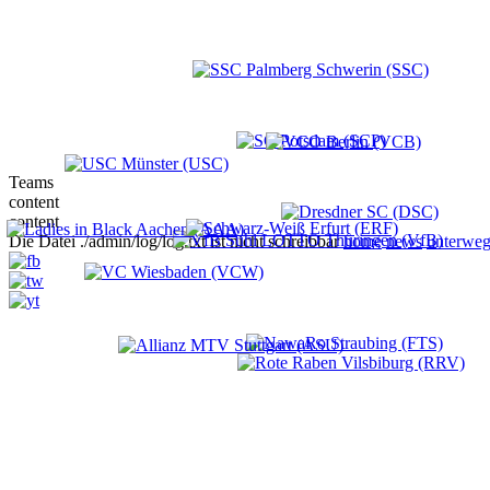
Teams
content
content
Die Datei ./admin/log/log.txt ist nicht schreibbar
home
news
unterweg