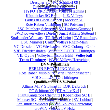
Mi, 20:00
Dresdner SC
|
FC Schüttorf 09
|
Rote Raben Vilsbiburg
Fight.Kangaroos Chemnitz
|
VT Aurubis Hamburg
HYPO TIROL AlpenVolleys Haching
|
3
Köpenicker SC Berlin
|
L.E. Volleys
|
0
Ladies in Black Aachen
|
Moerser SC
|
26
Rote Raben Vilsbiburg
|
SC Potsdam
|
24
SSC Palmberg Schwerin
|
SV Lindow-Gransee
|
25
SWD powervolleys Düren
|
Smart Allianz Stuttgart
|
19
Stralsunder Wildcats
|
TG Rüsselsheim
|
TV Rottenburg
|
25
USC Münster
|
United Volleys Rhein-Main
|
16
VC Dresden
|
VC Wiesbaden
|
VSG Coburg - Grub
|
0
VfB Friedrichshafen
|
VfB Suhl LOTTO Thüringen
|
0
VfL Oythe
|
Volleyball Bisons Bühl
|
Volleyball-
0
Team Hamburg
|
WWK Volleys Herrsching
0
DVV-Pokalfinale
76
BERLIN RECYCLING Volleys
|
59
Rote Raben Vilsbiburg
|
VfB Friedrichshafen
|
76 min.
VfB Suhl LOTTO Thüringen
883
Qualifikation DVV-Pokal
Allianz MTV Stuttgart II
|
DJK Delbrück
|
-9
FC Schüttorf 09
|
FT Adler Kiel
|
Fight.Kangaroos Chemnitz
|
Köpenicker SC II
|
Lade Informationen
Moerser SC
|
SV Lindow-Gransee
|
SV Lohhof
|
Stralsunder Wildcats
|
WWK Volleys Herrsching
|
13/14
proWIN Volleys TV Holz