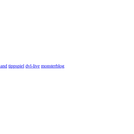
wand
tippspiel
dvl-live
monsterblog