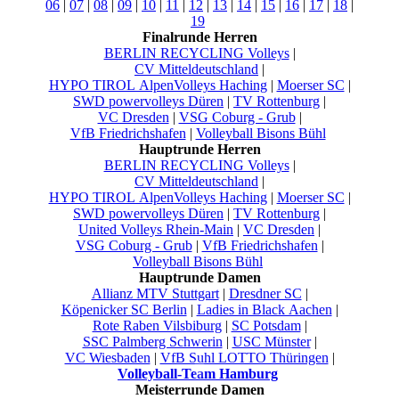
06
|
07
|
08
|
09
|
10
|
11
|
12
|
13
|
14
|
15
|
16
|
17
|
18
|
19
Finalrunde Herren
BERLIN RECYCLING Volleys
|
CV Mitteldeutschland
|
HYPO TIROL AlpenVolleys Haching
|
Moerser SC
|
SWD powervolleys Düren
|
TV Rottenburg
|
VC Dresden
|
VSG Coburg - Grub
|
VfB Friedrichshafen
|
Volleyball Bisons Bühl
Hauptrunde Herren
BERLIN RECYCLING Volleys
|
CV Mitteldeutschland
|
HYPO TIROL AlpenVolleys Haching
|
Moerser SC
|
SWD powervolleys Düren
|
TV Rottenburg
|
United Volleys Rhein-Main
|
VC Dresden
|
VSG Coburg - Grub
|
VfB Friedrichshafen
|
Volleyball Bisons Bühl
Hauptrunde Damen
Allianz MTV Stuttgart
|
Dresdner SC
|
Köpenicker SC Berlin
|
Ladies in Black Aachen
|
Rote Raben Vilsbiburg
|
SC Potsdam
|
SSC Palmberg Schwerin
|
USC Münster
|
VC Wiesbaden
|
VfB Suhl LOTTO Thüringen
|
Volleyball-Team Hamburg
Meisterrunde Damen