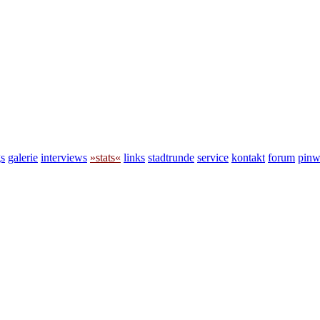
s
galerie
interviews
»stats«
links
stadtrunde
service
kontakt
forum
pin